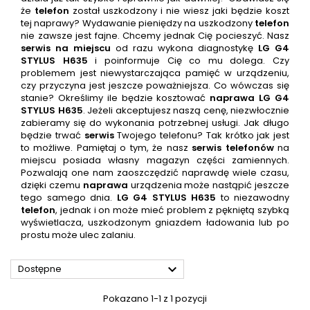
że
telefon
został uszkodzony i nie wiesz jaki będzie koszt
tej naprawy? Wydawanie pieniędzy na uszkodzony
telefon
nie zawsze jest fajne. Chcemy jednak Cię pocieszyć. Nasz
serwis na miejscu
od razu wykona diagnostykę
LG G4
STYLUS H635
i poinformuje Cię co mu dolega. Czy
problemem jest niewystarczająca pamięć w urządzeniu,
czy przyczyna jest jeszcze poważniejsza. Co wówczas się
stanie? Określimy ile będzie kosztować
naprawa LG G4
STYLUS H635
. Jeżeli akceptujesz naszą cenę, niezwłocznie
zabieramy się do wykonania potrzebnej usługi. Jak długo
będzie trwać
serwis
Twojego telefonu? Tak krótko jak jest
to możliwe. Pamiętaj o tym, że nasz
serwis
telefonów
na
miejscu posiada własny magazyn części zamiennych.
Pozwalają one nam zaoszczędzić naprawdę wiele czasu,
dzięki czemu
naprawa
urządzenia może nastąpić jeszcze
tego samego dnia.
LG G4 STYLUS H635
to niezawodny
telefon
, jednak i on może mieć problem z pękniętą szybką
wyświetlacza, uszkodzonym gniazdem ładowania lub po
prostu może ulec zalaniu.

Dostępne
Pokazano 1-1 z 1 pozycji