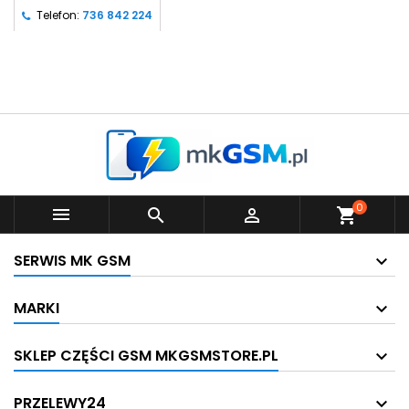
Telefon:
736 842 224
0



shopping_cart
SERWIS MK GSM
MARKI
SKLEP CZĘŚCI GSM MKGSMSTORE.PL
PRZELEWY24