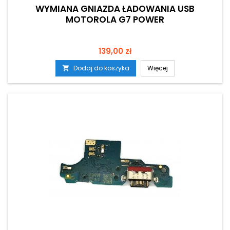
WYMIANA GNIAZDA ŁADOWANIA USB
MOTOROLA G7 POWER
Cena
139,00 zł
Dodaj do koszyka
Więcej
