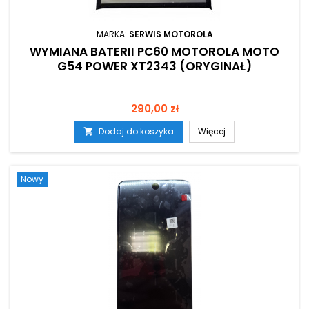
MARKA:
SERWIS MOTOROLA
WYMIANA BATERII PC60 MOTOROLA MOTO
G54 POWER XT2343 (ORYGINAŁ)
Cena
290,00 zł
Dodaj do koszyka
Więcej

Nowy