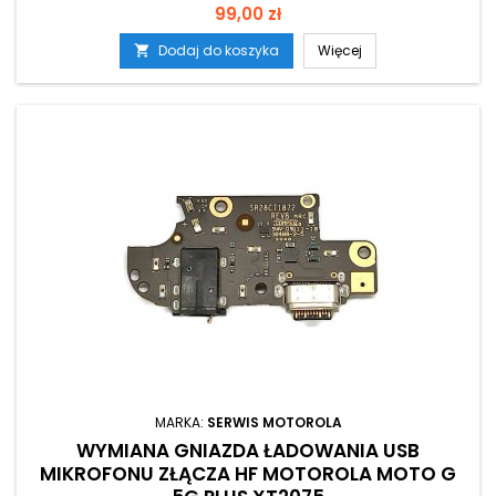
Cena
99,00 zł
Dodaj do koszyka
Więcej

MARKA:
SERWIS MOTOROLA
WYMIANA GNIAZDA ŁADOWANIA USB
MIKROFONU ZŁĄCZA HF MOTOROLA MOTO G