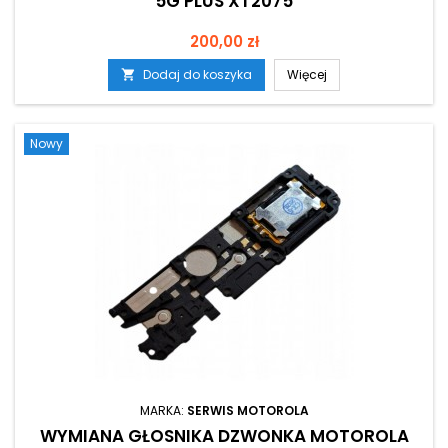
5G PLUS XT2075
Cena
200,00 zł
Dodaj do koszyka
Więcej

Nowy
MARKA:
SERWIS MOTOROLA
WYMIANA GŁOSNIKA DZWONKA MOTOROLA