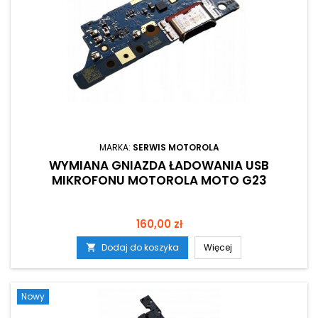
MARKA:
SERWIS MOTOROLA
WYMIANA GNIAZDA ŁADOWANIA USB
MIKROFONU MOTOROLA MOTO G23
Cena
160,00 zł
Dodaj do koszyka
Więcej

Nowy