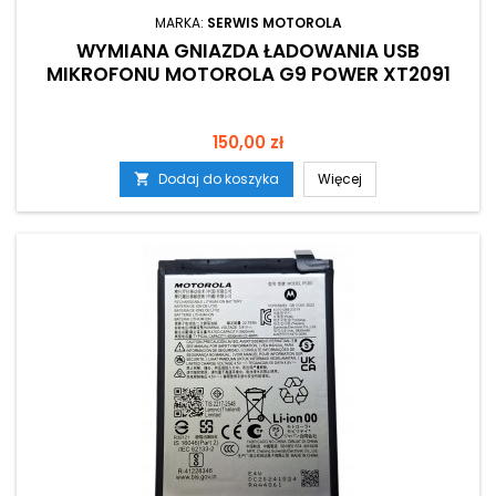
MARKA:
SERWIS MOTOROLA
WYMIANA GNIAZDA ŁADOWANIA USB
MIKROFONU MOTOROLA G9 POWER XT2091
Cena
150,00 zł
Dodaj do koszyka
Więcej
