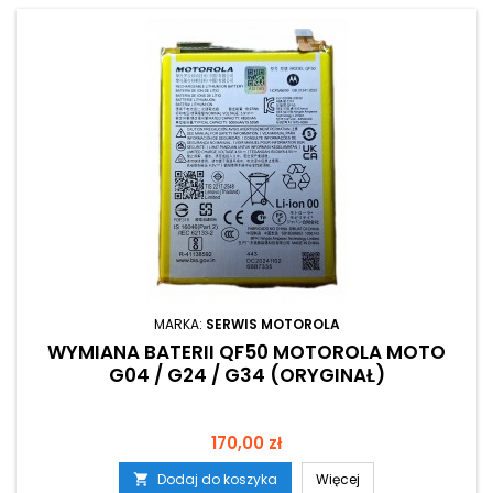
MARKA:
SERWIS MOTOROLA
WYMIANA BATERII QF50 MOTOROLA MOTO
G04 / G24 / G34 (ORYGINAŁ)
Cena
170,00 zł
Dodaj do koszyka
Więcej
