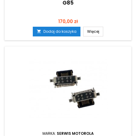
G85
Cena
170,00 zł
Dodaj do koszyka
Więcej

MARKA:
SERWIS MOTOROLA