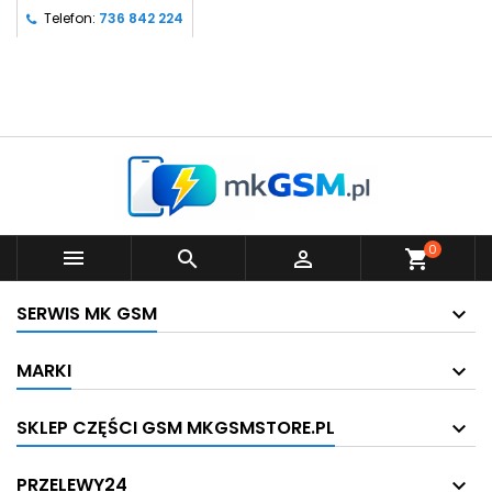
Telefon:
736 842 224
0



shopping_cart
SERWIS MK GSM
MARKI
SKLEP CZĘŚCI GSM MKGSMSTORE.PL
PRZELEWY24