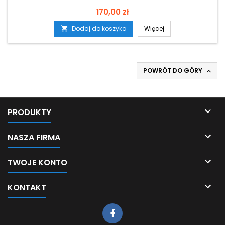
Cena
170,00 zł
Dodaj do koszyka
Więcej

POWRÓT DO GÓRY


PRODUKTY

NASZA FIRMA

TWOJE KONTO

KONTAKT