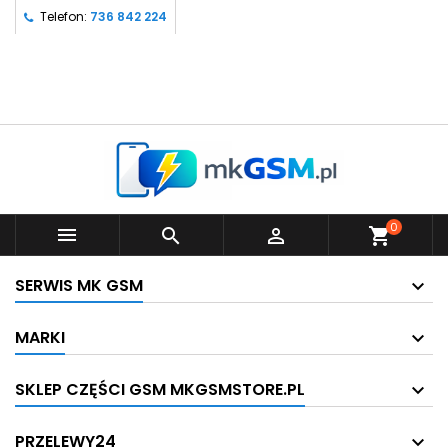
Telefon:
736 842 224
0



shopping_cart
SERWIS MK GSM
MARKI
SKLEP CZĘŚCI GSM MKGSMSTORE.PL
PRZELEWY24