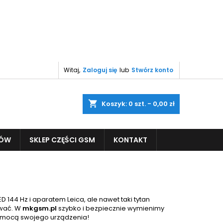
Witaj,
Zaloguj się
lub
Stwórz konto
shopping_cart
Koszyk:
0
szt. - 0,00 zł
PÓW
SKLEP CZĘŚCI GSM
KONTAKT
144 Hz i aparatem Leica, ale nawet taki tytan
ować. W
mkgsm.pl
szybko i bezpiecznie wymienimy
ą mocą swojego urządzenia!