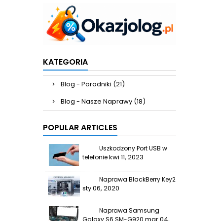
KATEGORIA
Blog - Poradniki (21)
Blog - Nasze Naprawy (18)
POPULAR ARTICLES
Uszkodzony Port USB w
kwi 11, 2023
telefonie
Naprawa BlackBerry Key2
sty 06, 2020
Naprawa Samsung
mar 04,
Galaxy S6 SM-G920