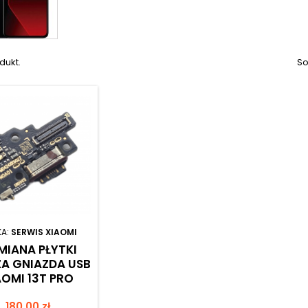
dukt.
So
KA:
SERWIS XIAOMI
IANA PŁYTKI
A GNIAZDA USB
AOMI 13T PRO
Cena
180,00 zł