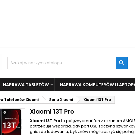

NAPRAWA TABLETÓW
NAPRAWA KOMPUTERÓW I LAPTO
a Telefonów Xiaomi
Seria Xiaomi
Xiaomi 13T Pro
Xiaomi 13T Pro
Xiaomi 13T Pro
to potężny smartfon z ekranem AMOLED 
potrzebuje wsparcia, gdy port USB zaczyna szwank
gniazdo ładowania, byś znów mógł cieszyć się pełn