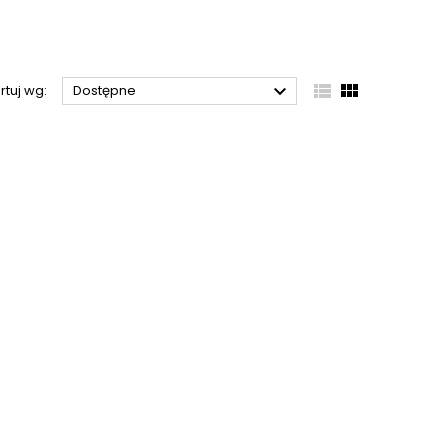



rtuj wg:
Dostępne