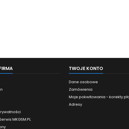
FIRMA
TWOJE KONTO
Dane osobowe
in
Zamówienia
Moje pokwitowania - korekty pł
Adresy
prywatności
 Serwis MKGSM.PL
ony