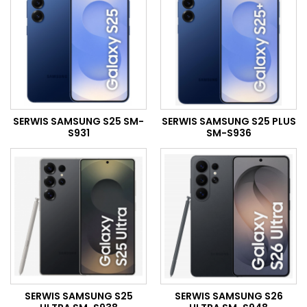
SERWIS SAMSUNG S25 SM-
SERWIS SAMSUNG S25 PLUS
S931
SM-S936
SERWIS SAMSUNG S25
SERWIS SAMSUNG S26