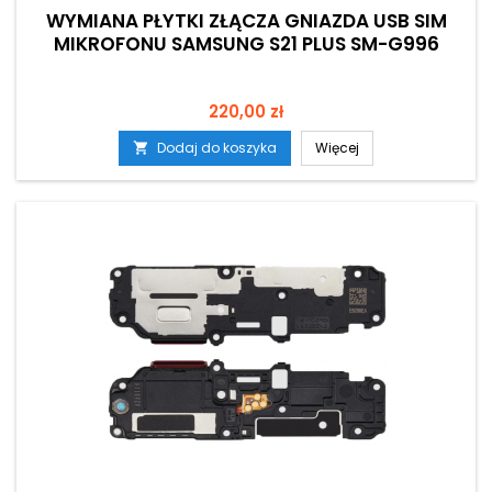
WYMIANA PŁYTKI ZŁĄCZA GNIAZDA USB SIM
MIKROFONU SAMSUNG S21 PLUS SM-G996
Cena
220,00 zł
Dodaj do koszyka
Więcej
