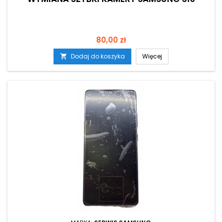
Cena
80,00 zł
Dodaj do koszyka
Więcej
