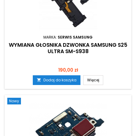
MARKA:
SERWIS SAMSUNG
WYMIANA GŁOSNIKA DZWONKA SAMSUNG S25
ULTRA SM-S938
Cena
190,00 zł
Dodaj do koszyka
Więcej

Nowy