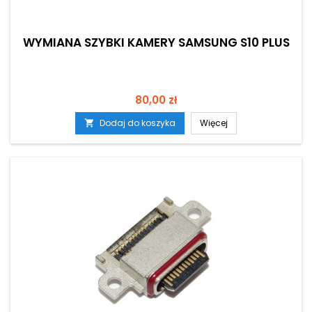
WYMIANA SZYBKI KAMERY SAMSUNG S10 PLUS
Cena
80,00 zł
Dodaj do koszyka
Więcej
