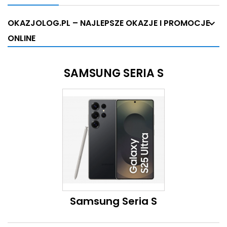
OKAZJOLOG.PL – NAJLEPSZE OKAZJE I PROMOCJE
ONLINE
SAMSUNG SERIA S
Samsung Seria S