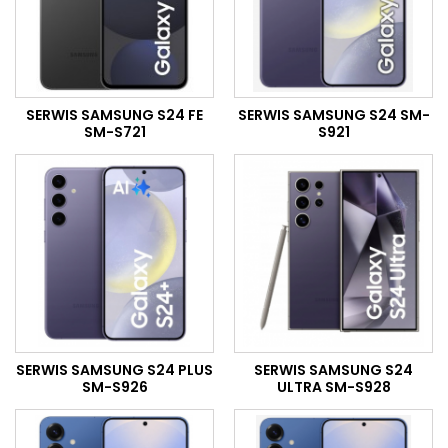
SERWIS SAMSUNG S24 FE
SERWIS SAMSUNG S24 SM-
SM-S721
S921
SERWIS SAMSUNG S24 PLUS
SERWIS SAMSUNG S24
SM-S926
ULTRA SM-S928