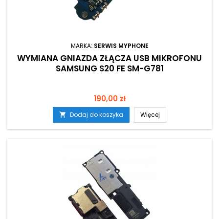
MARKA:
SERWIS MYPHONE
WYMIANA GNIAZDA ZŁĄCZA USB MIKROFONU
SAMSUNG S20 FE SM-G781
Cena
190,00 zł
Dodaj do koszyka
Więcej
