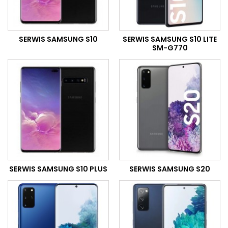
SERWIS SAMSUNG S10
SERWIS SAMSUNG S10 LITE
SM-G770
SERWIS SAMSUNG S10 PLUS
SERWIS SAMSUNG S20