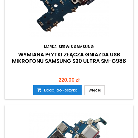
MARKA:
SERWIS SAMSUNG
WYMIANA PŁYTKI ZŁĄCZA GNIAZDA USB
MIKROFONU SAMSUNG S20 ULTRA SM-G988
Cena
220,00 zł
Dodaj do koszyka
Więcej
