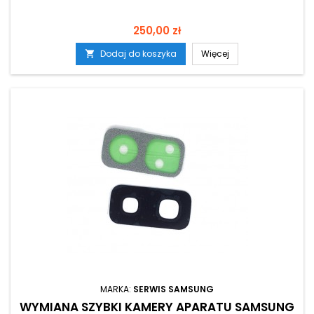
Cena
250,00 zł
Dodaj do koszyka
Więcej

MARKA:
SERWIS SAMSUNG
WYMIANA SZYBKI KAMERY APARATU SAMSUNG