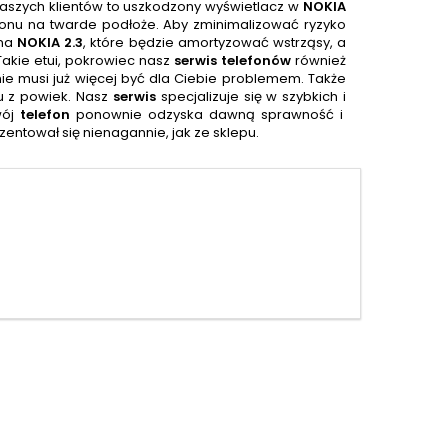
naszych klientów to uszkodzony wyświetlacz w
NOKIA
fonu na twarde podłoże. Aby zminimalizować ryzyko
 na
NOKIA 2.3
, które będzie amortyzować wstrząsy, a
akie etui, pokrowiec nasz
serwis
telefonów
również
ie musi już więcej być dla Ciebie problemem. Także
u z powiek. Nasz
serwis
specjalizuje się w szybkich i
wój
telefon
ponownie odzyska dawną sprawność i
ntował się nienagannie, jak ze sklepu.