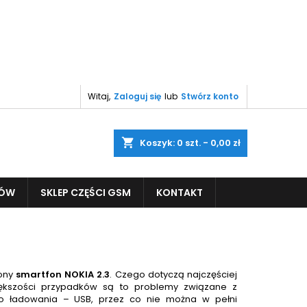
Witaj,
Zaloguj się
lub
Stwórz konto
shopping_cart
Koszyk:
0
szt. - 0,00 zł
PÓW
SKLEP CZĘŚCI GSM
KONTAKT
zony
smartfon
NOKIA 2.3
. Czego dotyczą najczęściej
iększości przypadków są to problemy związane z
o ładowania – USB, przez co nie można w pełni