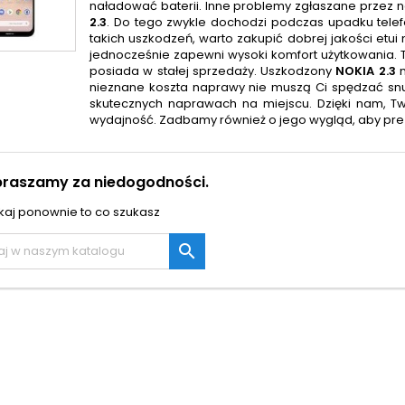
naładować baterii. Inne problemy zgłaszane przez 
2.3
. Do tego zwykle dochodzi podczas upadku tele
takich uszkodzeń, warto zakupić dobrej jakości etui
jednocześnie zapewni wysoki komfort użytkowania. T
posiada w stałej sprzedaży. Uszkodzony
NOKIA 2.3
n
nieznane koszta naprawy nie muszą Ci spędzać sn
skutecznych naprawach na miejscu. Dzięki nam, T
wydajność. Zadbamy również o jego wygląd, aby preze
praszamy za niedogodności.
aj ponownie to co szukasz
