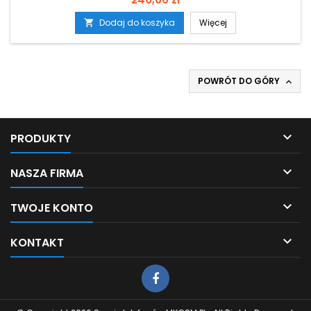
Dodaj do koszyka
Więcej

POWRÓT DO GÓRY


PRODUKTY

NASZA FIRMA

TWOJE KONTO

KONTAKT