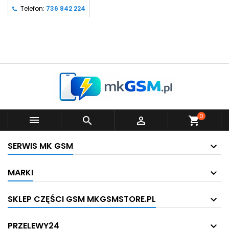
Telefon:
736 842 224
0



shopping_cart
SERWIS MK GSM
MARKI
SKLEP CZĘŚCI GSM MKGSMSTORE.PL
PRZELEWY24