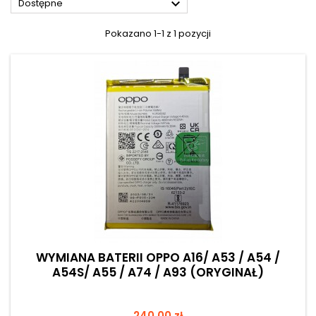

Dostępne
Pokazano 1-1 z 1 pozycji
WYMIANA BATERII OPPO A16/ A53 / A54 /
A54S/ A55 / A74 / A93 (ORYGINAŁ)
Cena
240,00 zł