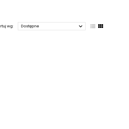



rtuj wg:
Dostępne