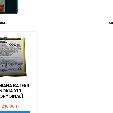
dukt.
So
IANA BATERII
NOKIA X10
ORYGINAŁ)
Cena
230,00 zł