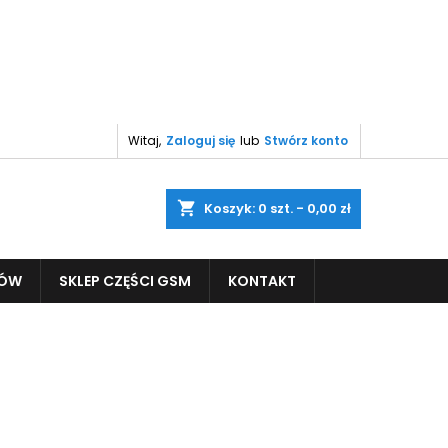
Witaj,
Zaloguj się
lub
Stwórz konto
shopping_cart
Koszyk:
0
szt. - 0,00 zł
PÓW
SKLEP CZĘŚCI GSM
KONTAKT