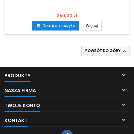
Cena
350,00 zł
Dodaj do koszyka
Więcej

POWRÓT DO GÓRY


PRODUKTY

NASZA FIRMA

TWOJE KONTO

KONTAKT