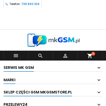
Telefon:
736 842 224
0



shopping_cart
SERWIS MK GSM
MARKI
SKLEP CZĘŚCI GSM MKGSMSTORE.PL
PRZELEWY24