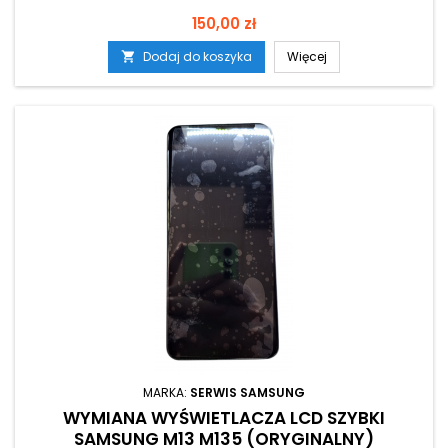
Cena
150,00 zł
Dodaj do koszyka
Więcej

MARKA:
SERWIS SAMSUNG
WYMIANA WYŚWIETLACZA LCD SZYBKI
SAMSUNG M13 M135 (ORYGINALNY)