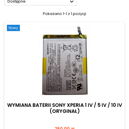

Dostępne
Pokazano 1-1 z 1 pozycji
Nowy
WYMIANA BATERII SONY XPERIA 1 IV / 5 IV / 10 IV
(ORYGINAŁ)
Cena
250,00 zł