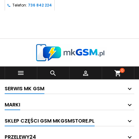
Telefon:
736 842 224
0



shopping_cart
SERWIS MK GSM
MARKI
SKLEP CZĘŚCI GSM MKGSMSTORE.PL
PRZELEWY24