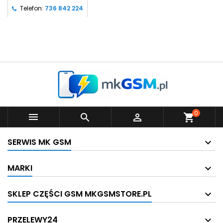
Telefon:
736 842 224
0



shopping_cart
SERWIS MK GSM
MARKI
SKLEP CZĘŚCI GSM MKGSMSTORE.PL
PRZELEWY24