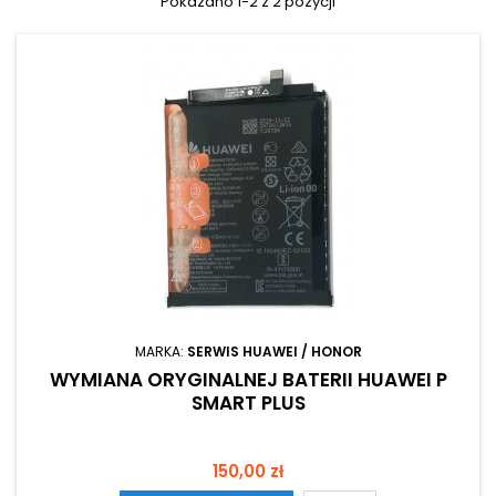
Pokazano 1-2 z 2 pozycji
MARKA:
SERWIS HUAWEI / HONOR
WYMIANA ORYGINALNEJ BATERII HUAWEI P
SMART PLUS
Cena
150,00 zł