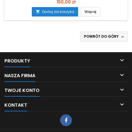
Cena
150,00 zł
Dodaj do koszyka
Więcej

POWRÓT DO GÓRY


PRODUKTY

NASZA FIRMA

TWOJE KONTO

KONTAKT