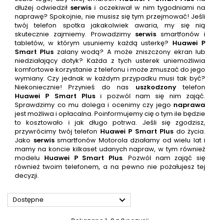
dłużej odwiedził
serwis
i oczekiwał w nim tygodniami na
naprawę? Spokojnie, nie musisz się tym przejmować! Jeśli
twój telefon spotka jakakolwiek awaria, my się nią
skutecznie zajmiemy. Prowadzimy
serwis
smartfonów i
tabletów, w którym usuniemy każdą usterkę?
Huawei P
Smart Plus
zalany wodą? A może zniszczony ekran lub
niedziałający dotyk? Każda z tych usterek uniemożliwia
komfortowe korzystanie z telefonu i może zmuszać do jego
wymiany. Czy jednak w każdym przypadku musi tak być?
Niekoniecznie! Przynieś do nas
uszkodzony
telefon
Huawei P Smart Plus
i pozwól nam się nim zająć.
Sprawdzimy co mu dolega i ocenimy czy jego
naprawa
jest możliwa i opłacalna. Poinformujemy cię o tym ile będzie
to kosztowało i jak długo potrwa. Jeśli się zgodzisz,
przywrócimy twój telefon
Huawei P Smart Plus
do życia.
Jako
serwis
smartfonów Motorola działamy od wielu lat i
mamy na koncie kilkaset udanych napraw, w tym również
modelu
Huawei P Smart Plus
. Pozwól nam zająć się
również twoim telefonem, a na pewno nie pożałujesz tej
decyzji.

Dostępne