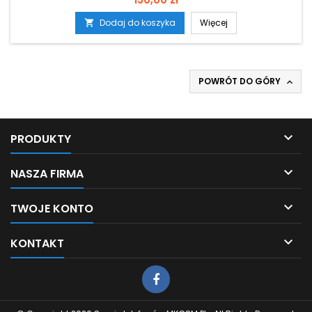
Dodaj do koszyka
Więcej

POWRÓT DO GÓRY


PRODUKTY

NASZA FIRMA

TWOJE KONTO

KONTAKT