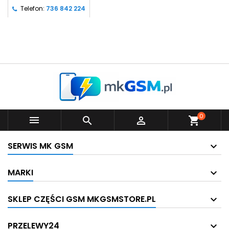
Telefon:
736 842 224
0



shopping_cart
SERWIS MK GSM
MARKI
SKLEP CZĘŚCI GSM MKGSMSTORE.PL
PRZELEWY24