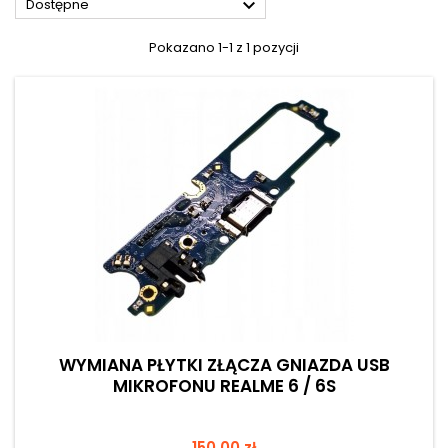

Dostępne
Pokazano 1-1 z 1 pozycji
WYMIANA PŁYTKI ZŁĄCZA GNIAZDA USB
MIKROFONU REALME 6 / 6S
Cena
150,00 zł