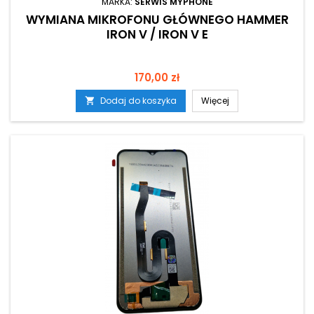
MARKA:
SERWIS MYPHONE
WYMIANA MIKROFONU GŁÓWNEGO HAMMER
IRON V / IRON V E
Cena
170,00 zł
Dodaj do koszyka
Więcej
