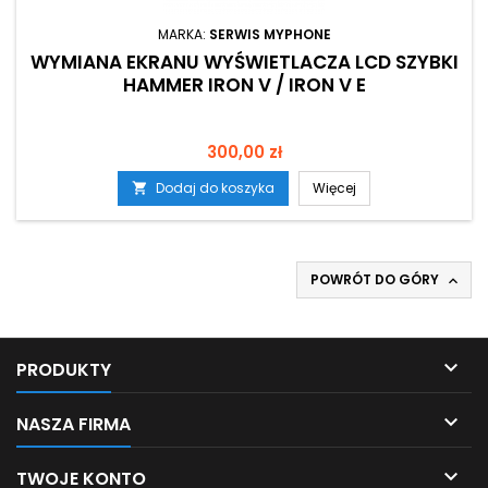
MARKA:
SERWIS MYPHONE
WYMIANA EKRANU WYŚWIETLACZA LCD SZYBKI
HAMMER IRON V / IRON V E
Cena
300,00 zł
Dodaj do koszyka
Więcej

POWRÓT DO GÓRY


PRODUKTY

NASZA FIRMA

TWOJE KONTO