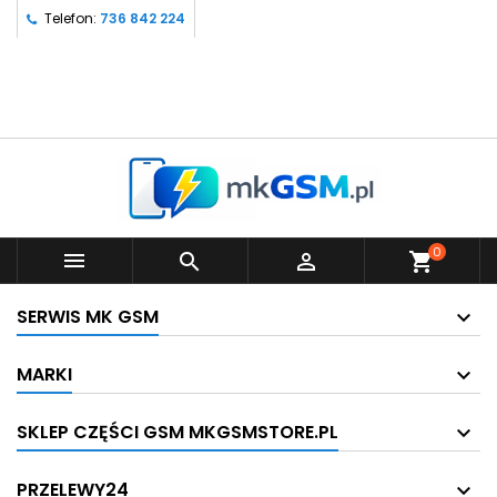
Telefon:
736 842 224
0



shopping_cart
SERWIS MK GSM
MARKI
SKLEP CZĘŚCI GSM MKGSMSTORE.PL
PRZELEWY24