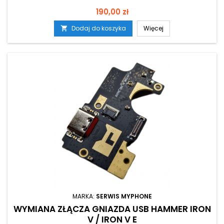
Cena
190,00 zł
Dodaj do koszyka
Więcej

MARKA:
SERWIS MYPHONE
WYMIANA ZŁĄCZA GNIAZDA USB HAMMER IRON
V / IRON V E