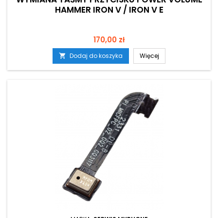
HAMMER IRON V / IRON V E
Cena
170,00 zł
Dodaj do koszyka
Więcej
