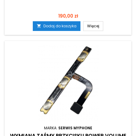
Cena
190,00 zł
Dodaj do koszyka
Więcej

MARKA:
SERWIS MYPHONE
WYMIANA TAŚMY PRZYCISKU POWER VOLUME