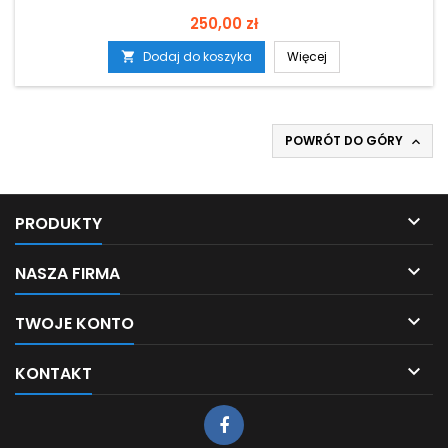
Cena
250,00 zł
Dodaj do koszyka
Więcej

POWRÓT DO GÓRY


PRODUKTY

NASZA FIRMA

TWOJE KONTO

KONTAKT