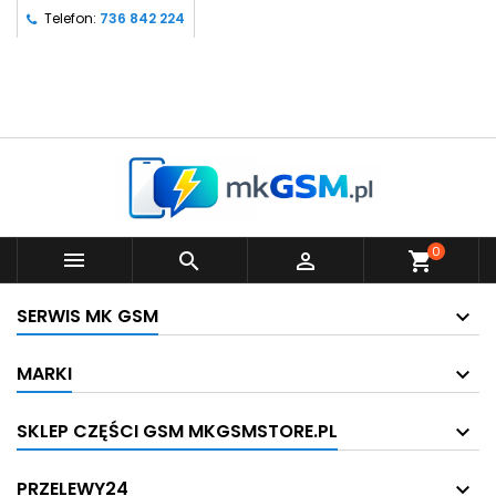
Telefon:
736 842 224
0



shopping_cart
SERWIS MK GSM
MARKI
SKLEP CZĘŚCI GSM MKGSMSTORE.PL
PRZELEWY24