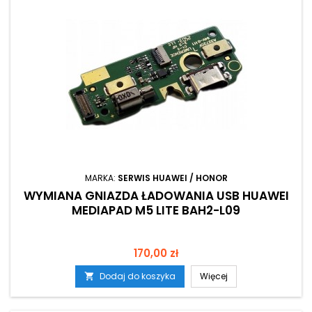
MARKA:
SERWIS HUAWEI / HONOR
WYMIANA GNIAZDA ŁADOWANIA USB HUAWEI
MEDIAPAD M5 LITE BAH2-L09
Cena
170,00 zł
Dodaj do koszyka
Więcej
