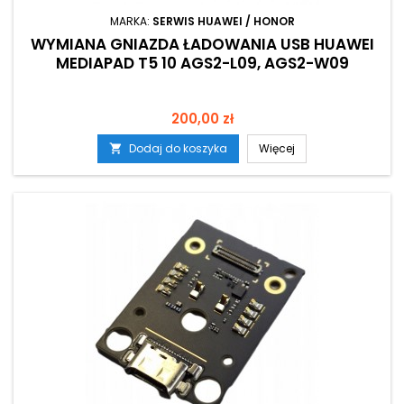
MARKA:
SERWIS HUAWEI / HONOR
WYMIANA GNIAZDA ŁADOWANIA USB HUAWEI
MEDIAPAD T5 10 AGS2-L09, AGS2-W09
Cena
200,00 zł
Dodaj do koszyka
Więcej
