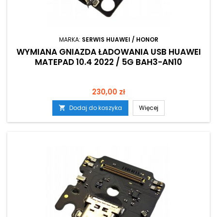
MARKA:
SERWIS HUAWEI / HONOR
WYMIANA GNIAZDA ŁADOWANIA USB HUAWEI
MATEPAD 10.4 2022 / 5G BAH3-AN10
Cena
230,00 zł
Dodaj do koszyka
Więcej
