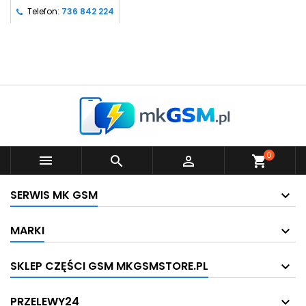
Telefon:
736 842 224
0



shopping_cart
SERWIS MK GSM
MARKI
SKLEP CZĘŚCI GSM MKGSMSTORE.PL
PRZELEWY24