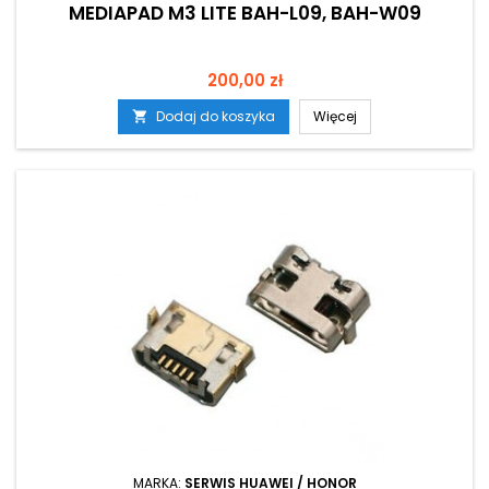
MEDIAPAD M3 LITE BAH-L09, BAH-W09
Cena
200,00 zł
Dodaj do koszyka
Więcej

MARKA:
SERWIS HUAWEI / HONOR