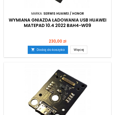
MARKA:
SERWIS HUAWEI / HONOR
WYMIANA GNIAZDA ŁADOWANIA USB HUAWEI
MATEPAD 10.4 2022 BAH4-W09
Cena
230,00 zł
Dodaj do koszyka
Więcej
