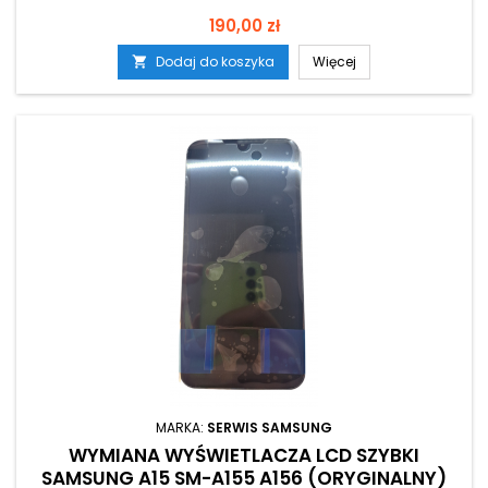
Cena
190,00 zł
Dodaj do koszyka
Więcej

MARKA:
SERWIS SAMSUNG
WYMIANA WYŚWIETLACZA LCD SZYBKI
SAMSUNG A15 SM-A155 A156 (ORYGINALNY)