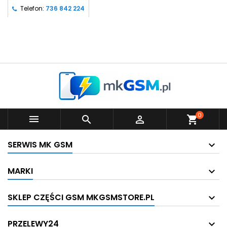
Telefon:
736 842 224
0



shopping_cart
SERWIS MK GSM
MARKI
SKLEP CZĘŚCI GSM MKGSMSTORE.PL
PRZELEWY24