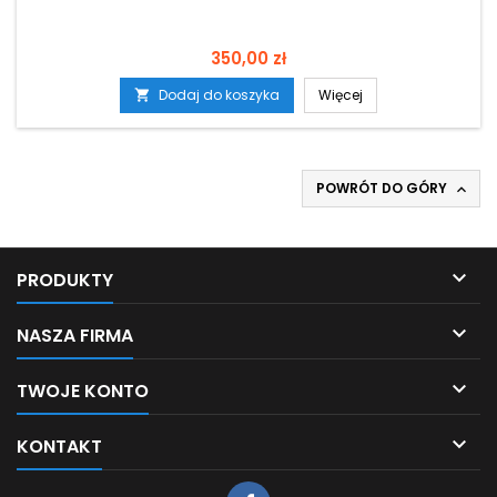
Cena
350,00 zł
Dodaj do koszyka
Więcej

POWRÓT DO GÓRY


PRODUKTY

NASZA FIRMA

TWOJE KONTO

KONTAKT