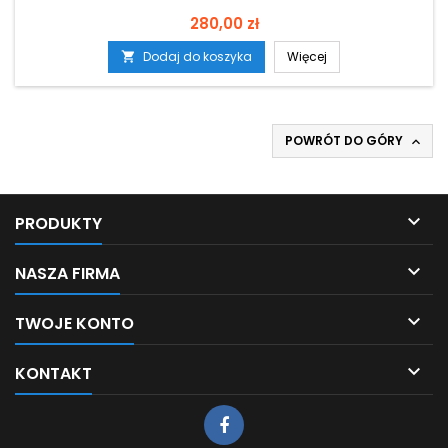
Cena
280,00 zł
Dodaj do koszyka
Więcej

POWRÓT DO GÓRY


PRODUKTY

NASZA FIRMA

TWOJE KONTO

KONTAKT