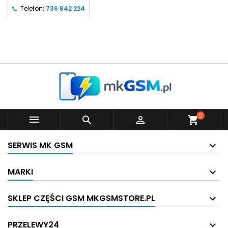
Telefon:
736 842 224
0



shopping_cart
SERWIS MK GSM
MARKI
SKLEP CZĘŚCI GSM MKGSMSTORE.PL
PRZELEWY24