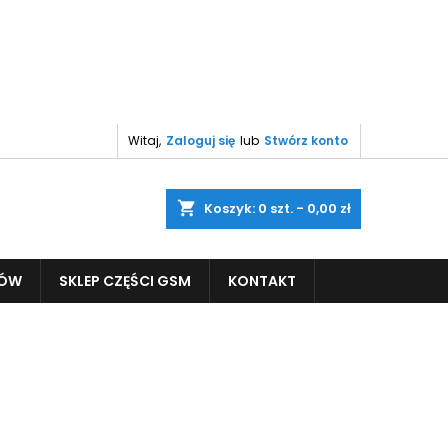
Witaj,
Zaloguj się
lub
Stwórz konto
shopping_cart
Koszyk:
0
szt. - 0,00 zł
PÓW
SKLEP CZĘŚCI GSM
KONTAKT