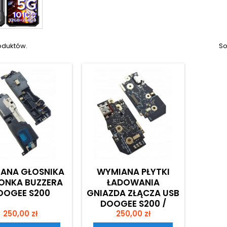
oduktów.
So
ANA GŁOSNIKA
WYMIANA PŁYTKI
ONKA BUZZERA
ŁADOWANIA
OOGEE S200
GNIAZDA ZŁĄCZA USB
DOOGEE S200 /
Cena
Cena
250,00 zł
250,00 zł
S200X