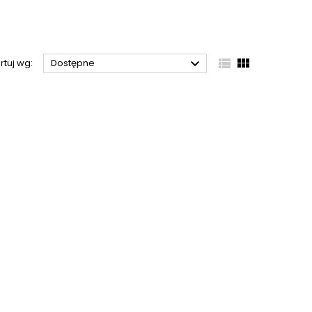



rtuj wg:
Dostępne