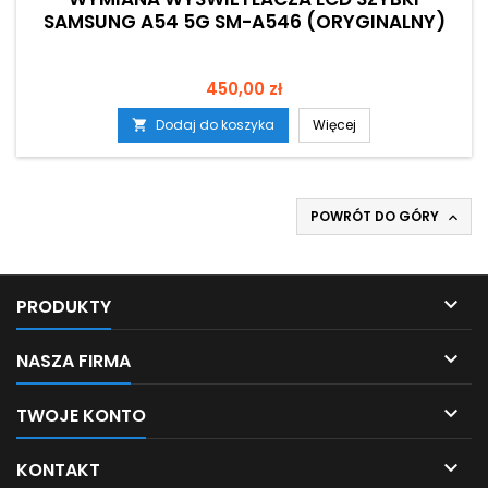
SAMSUNG A54 5G SM-A546 (ORYGINALNY)
Cena
450,00 zł
Dodaj do koszyka
Więcej

POWRÓT DO GÓRY


PRODUKTY

NASZA FIRMA

TWOJE KONTO

KONTAKT