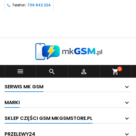
Telefon:
736 842 224
0



shopping_cart
SERWIS MK GSM
MARKI
SKLEP CZĘŚCI GSM MKGSMSTORE.PL
PRZELEWY24