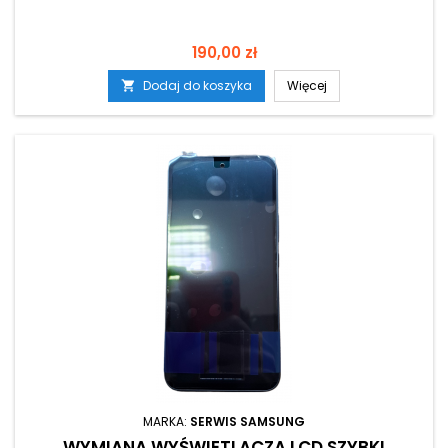
Cena
190,00 zł
Dodaj do koszyka
Więcej

MARKA:
SERWIS SAMSUNG
WYMIANA WYŚWIETLACZA LCD SZYBKI