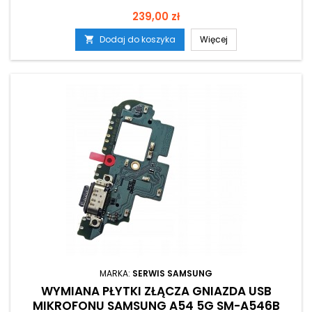
Cena
239,00 zł
Dodaj do koszyka
Więcej

MARKA:
SERWIS SAMSUNG
WYMIANA PŁYTKI ZŁĄCZA GNIAZDA USB
MIKROFONU SAMSUNG A54 5G SM-A546B