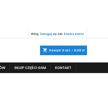
Witaj,
Zaloguj się
lub
Stwórz konto
shopping_cart
Koszyk:
0
szt. - 0,00 zł
PÓW
SKLEP CZĘŚCI GSM
KONTAKT