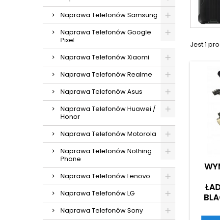
Naprawa Telefonów Samsung
Naprawa Telefonów Google
Pixel
Jest 1 pro
Naprawa Telefonów Xiaomi
Naprawa Telefonów Realme
Naprawa Telefonów Asus
Naprawa Telefonów Huawei /
Honor
Naprawa Telefonów Motorola
Naprawa Telefonów Nothing
Phone
WYM
Naprawa Telefonów Lenovo
ŁA
Naprawa Telefonów LG
BLA
Naprawa Telefonów Sony