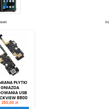
dukt.
So
IANA PŁYTKI
GNIAZDA
DOWANIA USB
CKVIEW 8800
Cena
250,00 zł