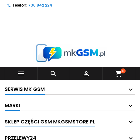
Telefon:
736 842 224
0



shopping_cart
SERWIS MK GSM
MARKI
SKLEP CZĘŚCI GSM MKGSMSTORE.PL
PRZELEWY24