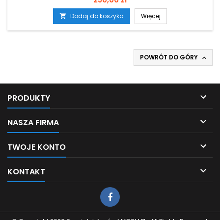
Dodaj do koszyka
Więcej

POWRÓT DO GÓRY


PRODUKTY

NASZA FIRMA

TWOJE KONTO

KONTAKT