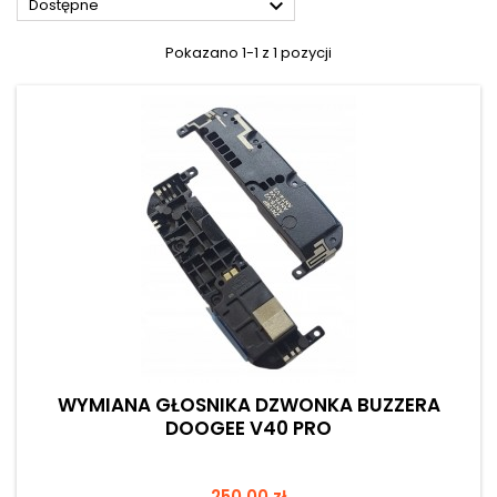

Dostępne
Pokazano 1-1 z 1 pozycji
WYMIANA GŁOSNIKA DZWONKA BUZZERA
DOOGEE V40 PRO
Cena
250,00 zł