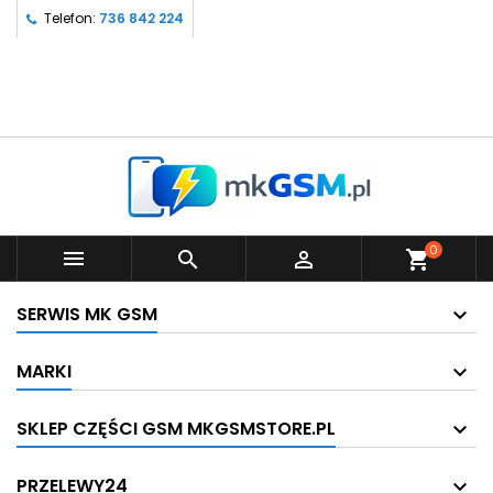
Telefon:
736 842 224
0



shopping_cart
SERWIS MK GSM
MARKI
SKLEP CZĘŚCI GSM MKGSMSTORE.PL
PRZELEWY24