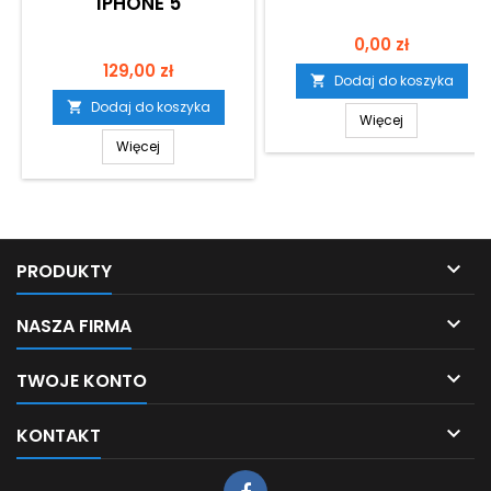
IPHONE 5
Cena
0,00 zł
Cena
129,00 zł
Dodaj do koszyka

Dodaj do koszyka

Więcej
Więcej

PRODUKTY

NASZA FIRMA

TWOJE KONTO

KONTAKT