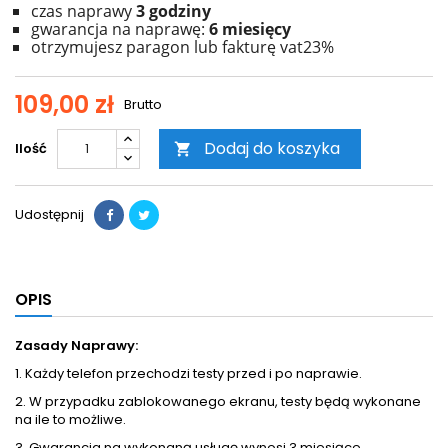
czas naprawy
3 godziny
gwarancja na naprawę:
6 miesięcy
otrzymujesz paragon lub fakturę vat23%
109,00 zł
Brutto
Dodaj do koszyka
Ilość

Udostępnij
OPIS
Zasady Naprawy:
1. Każdy telefon przechodzi testy przed i po naprawie.
2. W przypadku zablokowanego ekranu, testy będą wykonane
na ile to możliwe.
3. Gwarancja na wykonaną usługę wynosi 3 miesiące.