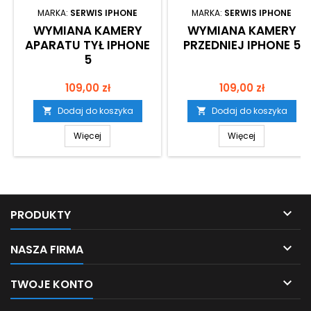
MARKA:
SERWIS IPHONE
MARKA:
SERWIS IPHONE
WYMIANA KAMERY
WYMIANA KAMERY
APARATU TYŁ IPHONE
PRZEDNIEJ IPHONE 5
5
Cena
Cena
109,00 zł
109,00 zł
Dodaj do koszyka
Dodaj do koszyka


Więcej
Więcej

PRODUKTY

NASZA FIRMA

TWOJE KONTO