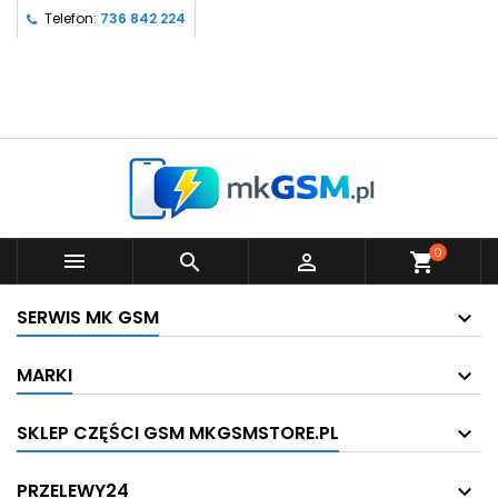
Telefon:
736 842 224
0



shopping_cart
SERWIS MK GSM
MARKI
SKLEP CZĘŚCI GSM MKGSMSTORE.PL
PRZELEWY24