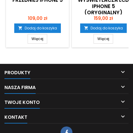
PRZEDNIEJ IPHONE 5
WYŚWIETLACZA LCD
IPHONE 5
(ORYGINALNY)
Cena
Cena
109,00 zł
159,00 zł
Dodaj do koszyka
Dodaj do koszyka


Więcej
Więcej

PRODUKTY

NASZA FIRMA

TWOJE KONTO

KONTAKT