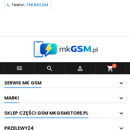
Telefon:
736 842 224
0



shopping_cart
SERWIS MK GSM
MARKI
SKLEP CZĘŚCI GSM MKGSMSTORE.PL
PRZELEWY24