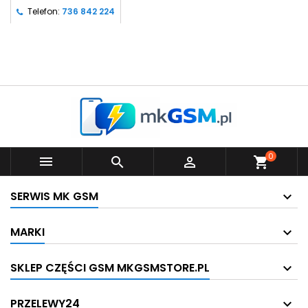
Telefon:
736 842 224
0



shopping_cart
SERWIS MK GSM
MARKI
SKLEP CZĘŚCI GSM MKGSMSTORE.PL
PRZELEWY24