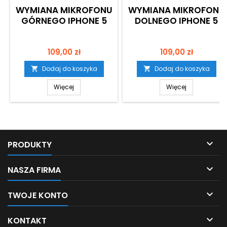
WYMIANA MIKROFONU
WYMIANA MIKROFONU
GÓRNEGO IPHONE 5
DOLNEGO IPHONE 5
Cena
Cena
109,00 zł
109,00 zł
Dodaj do koszyka
Dodaj do koszyka


Więcej
Więcej

PRODUKTY

NASZA FIRMA

TWOJE KONTO

KONTAKT