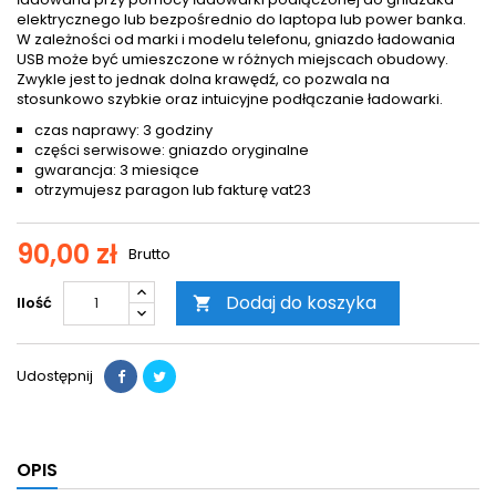
elektrycznego lub bezpośrednio do laptopa lub power banka.
W zależności od marki i modelu telefonu, gniazdo ładowania
USB może być umieszczone w różnych miejscach obudowy.
Zwykle jest to jednak dolna krawędź, co pozwala na
stosunkowo szybkie oraz intuicyjne podłączanie ładowarki.
czas naprawy: 3 godziny
części serwisowe: gniazdo oryginalne
gwarancja: 3 miesiące
otrzymujesz paragon lub fakturę vat23
90,00 zł
Brutto
Dodaj do koszyka
Ilość

Udostępnij
OPIS