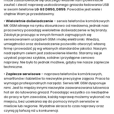
może zastanawiacie się dlaczego właśnie nam powinniście
zaufać i zlecić naprawę uszkodzonego gniazda ładowania USB
w swoim telefonie
LG G3 D850, D855
. Powodów jest wiele i
chętnie Wam je przedstawimy.
•
Wieloletnie doświadczenie
– serwis telefonów komórkowych
MK GSM istnieje na rynku stosunkowo od niedawna, jednak nasi
pracownicy posiadają wieloletnie doświadczenie w tej branży.
Zdobyli je pracując w innych firmach zajmujących się
serwisowaniem urządzeń GSM i małej elektroniki. Wiedza,
umiejętności oraz doświadczenie pozwoliło otworzyć własną
firmę i prowadzić ją wg własnych standardów jakości. Naszym
nadrzędnym celem jest zadowolenie klienta. Staramy się je
uzyskać poprzez szybkie, solidne i przystępne cenowo
naprawy. Nie było to jednak możliwe, gdyby nie nasze zaplecze
techniczne.
•
Zaplecze serwisowe
– naprawa telefonów komórkowych,
smartfonów i tabletów to niezwykle precyzyjne zajęcia. Praca ta
wymaga profesjonalnych narzędzi. Serwis MK GSM dysponuje
nimi. Jest to między innymi niezwykle zaawansowana lutownica
hot air do lutowania gniazd. Posiadając wszystko co niezbędne
do pracy w tym zawodzie, każdą naprawę możemy wykonać na
miejscu, bez uciekania się do pomocy innych serwisów w
mieście lub regionie. Wydatnie skraca to czas naprawy oraz
czynią ją tańszą niż u konkurencji.