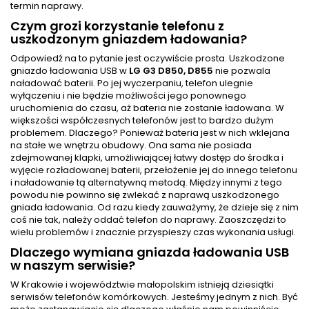
termin naprawy.
Czym grozi korzystanie telefonu z
uszkodzonym gniazdem ładowania?
Odpowiedź na to pytanie jest oczywiście prosta. Uszkodzone
gniazdo ładowania USB w
LG G3 D850, D855
nie pozwala
naładować baterii. Po jej wyczerpaniu, telefon ulegnie
wyłączeniu i nie będzie możliwości jego ponownego
uruchomienia do czasu, aż bateria nie zostanie ładowana. W
większości współczesnych telefonów jest to bardzo dużym
problemem. Dlaczego? Ponieważ bateria jest w nich wklejana
na stałe we wnętrzu obudowy. Ona sama nie posiada
zdejmowanej klapki, umożliwiającej łatwy dostęp do środka i
wyjęcie rozładowanej baterii, przełożenie jej do innego telefonu
i naładowanie tą alternatywną metodą. Między innymi z tego
powodu nie powinno się zwlekać z naprawą uszkodzonego
gniada ładowania. Od razu kiedy zauważymy, że dzieje się z nim
coś nie tak, należy oddać telefon do naprawy. Zaoszczędzi to
wielu problemów i znacznie przyspieszy czas wykonania usługi.
Dlaczego wymiana gniazda ładowania USB
w naszym serwisie?
W Krakowie i województwie małopolskim istnieją dziesiątki
serwisów telefonów komórkowych. Jesteśmy jednym z nich. Być