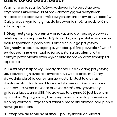
USB w LG G3 D850, D855?
Wymiana gniazda i końcówki ładowania to podstawowa
czynność serwisowa. Przeprowadzamy ją we wszystkich
modelach telefonów komórkowych, smartfonów oraz tabletów.
Cały proces wymiany gniazda ładowania można podzielić na
kilka etapów.
1.
Diagnostyka problemu
– przekazane do naszego serwisu
telefony, zawsze przechodzą dokładną diagnostykę. Ma ona na
celu rozpoznanie problemu i określenie jego przyczyny.
Diagnostyka jest niezbędną czynnością, która pozwala również
wykluczyć inne ewentualności powstania problemu, a tym
samym przyspiesza czas wykonania naprawy oraz zmniejsza
jej koszta.
2.
Kosztorys naprawy
– kiedy znamy już dokładną przyczynę
uszkodzenia gniazda ładowania USB w telefonie, możemy
dokładnie określić cenę naprawy usterki. Jest to dla nas
działanie standardowe, które spotyka się z dużym uznaniem
klientów. Pozwala bowiem przewiedzieć koszty wymiany
gniazda ładowania USB. Nie zawsze ta czynność jest bowiem
opłacalna. W przypadku, kiedy wymiana gniazda przewyższa
ogólną wartość urządzenia, tańsze może się okazać zakupienie
nowego telefonu.
3.
Przeprowadzenie naprawy
– po uzyskaniu od klienta