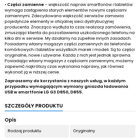
•
Części zamienne
– większość napraw smartfonów i tabletów
wymaga zastąpienia starych elementów nowymi częściami
zamiennymi. Zdecydowana większość serwisów zamawia
pojedyncze elementy w oficjalnej sieci dystrybucyjnej
producenta. Znacząco wydłuża to czas realizacji zamówienia,
zmuszając klienta do pozostawienia uszkodzonego telefonu na
kilka dni w serwisie. My działamy na zupełnie innych zasadach.
Posiadamy własny magazyn części zamiennych do telefonów
komórkowych i tabletów wszystkich marek i modeli. Są to części
oryginalne, nowe i używane. Każda z nich jest jednak sprawna.
Posiadając własny magazyn z częściami zamiennymi, możemy
zapewnić najkrótszy czas wykonania naprawy, jak również
wykonać ją w niższej cenie.
Zapraszamy do korzystania z naszych usług, w każdym
przypadku wymagającym wymiany gniazda ładowania
USB w smartfonie
LG G3 D850, D855.
SZCZEGÓŁY PRODUKTU
Opis
Rodzaj produktu
Oryginalny