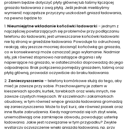
problem będzie dotyczyć płyty głównej lub taśmy łączącej
gniazdo ładowania z ową płytą. Jeśli jednak mielibyśmy
wymienić najczęstsze przyczyny uszkodzeń gniazd ładowania,
na pewno będzie to:
1.
Nieumiejętne wkładanie końcówki ładowarki
– jednym z
najczęściej powtarzających się problemów przy podłączaniu
telefonu do ładowarki, jest umieszczanie końcówki ładowarki
nie tą stroną w gnieździe ładowania. Powoduje to odruchową
reakcję, aby jeszcze mocniej docisnąć końcówkę go gniazda,
co w konsekwencji może oznaczać jego wyłamanie. Nadmiar
siły, jak również stopniowo narastające drgania i siły
napierające na gniazdo, w ostateczności doprowadzą do jego
odpadnięcia. Brak połączenia pomiędzy gniazdem, taśmą oraz
płytą główną, prowadzi oczywiście do braku ładowania.
2.
Zanieczyszczenia
– telefony komórkowe służą do tego, aby
mieć je zawsze przy sobie. Przechowujemy je zatem w
kieszeniach spodni, kurtek, torebkach oraz wielu innych, nie
zawsze czystych miejscach. W szczelinach i zakamarkach
obudowy, w tym również wnęce gniazda ładowania gromadzą
się zanieczyszczenia. Może to być kurz, ale również piasek oraz
inne tłuste zabrudzenia. Kiedy nagromadzi się ich zbyt wiele,
uniemożliwiają one zamknięcie obwodu, powodując usterkę
ładowania. Jakie jest rozwiązanie w tym przypadku? Zwykle
wystarczy oczyszczenie wnęki gniazda ładowania, np. przy