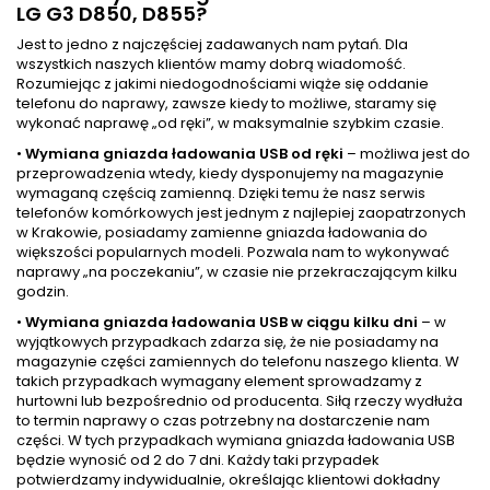
LG G3 D850, D855?
Jest to jedno z najczęściej zadawanych nam pytań. Dla
wszystkich naszych klientów mamy dobrą wiadomość.
Rozumiejąc z jakimi niedogodnościami wiąże się oddanie
telefonu do naprawy, zawsze kiedy to możliwe, staramy się
wykonać naprawę „od ręki”, w maksymalnie szybkim czasie.
•
Wymiana gniazda ładowania USB od ręki
– możliwa jest do
przeprowadzenia wtedy, kiedy dysponujemy na magazynie
wymaganą częścią zamienną. Dzięki temu że nasz serwis
telefonów komórkowych jest jednym z najlepiej zaopatrzonych
w Krakowie, posiadamy zamienne gniazda ładowania do
większości popularnych modeli. Pozwala nam to wykonywać
naprawy „na poczekaniu”, w czasie nie przekraczającym kilku
godzin.
•
Wymiana gniazda ładowania USB w ciągu kilku dni
– w
wyjątkowych przypadkach zdarza się, że nie posiadamy na
magazynie części zamiennych do telefonu naszego klienta. W
takich przypadkach wymagany element sprowadzamy z
hurtowni lub bezpośrednio od producenta. Siłą rzeczy wydłuża
to termin naprawy o czas potrzebny na dostarczenie nam
części. W tych przypadkach wymiana gniazda ładowania USB
będzie wynosić od 2 do 7 dni. Każdy taki przypadek
potwierdzamy indywidualnie, określając klientowi dokładny