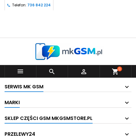
Telefon:
736 842 224
0



shopping_cart
SERWIS MK GSM
MARKI
SKLEP CZĘŚCI GSM MKGSMSTORE.PL
PRZELEWY24