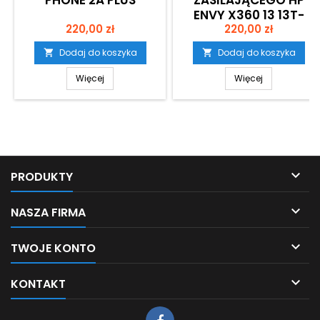
PHONE 2A PLUS
ZASILAJĄCEGO HP
ENVY X360 13 13T-
Cena
Cena
220,00 zł
H/13-AG/13M-AG
220,00 zł
Dodaj do koszyka
Dodaj do koszyka


Więcej
Więcej

PRODUKTY

NASZA FIRMA

TWOJE KONTO

KONTAKT