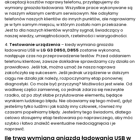
akceptacji kosztów naprawy telefonu, przystępujemy do
wymiany gniazda ładowania. Wszystkie prace wykonywane są
w naszym własnym centrum serwisowym. Nie odsyłamy
telefonów naszych klientów do innych punktów, ale naprawiamy
je w tym samym miejscu, w którym zostało nam przekazane.
Jest to dla naszych klientów wyraźny sygnał, świadczący o
naszej wiedzy, umiejętnościach, rzetelności i wiarygodności.
4.
Testowanie urządzenia
– kiedy wymiana gniazda
ładowania USB w
LG G3 D850, D855
zostanie wykonana,
następuje czas na przeprowadzenie testów. Przed oddaniem
telefonu klientowi, zawsze dokładnie sprawdzamy czy działa on
prawidłowo. Jeśli tak, można uznać że nasza naprawa
zakończyła się sukcesem. Jeśli jednak urządzenie w dalszym
ciągu nie działa jak należy, rozpoczynamy etap ponownej
diagnostyki. Co może być przyczyną? Możliwości jest wiele. Od
wadliwej części zamiennej, co jednak zdarza się niezwykle
rzadko, aż po zbyt słabe przylutowanie elementu, będące
wynikiem ludzkiego błędu. Nie obawiamy się tego mówić, gdyż
jesteśmy tylko ludźmi i jak każdy inny człowiek, również my
czasami popełniamy błędy. Jesteśmy tego świadomi, dlatego
celowo stosujemy etap testowania po naprawczego, aby móc
szybko i łatwo znaleźć ewentualne niedociągnięcia i je
naprawić.
Ile trwa wymiana gniazda ładowania USB w