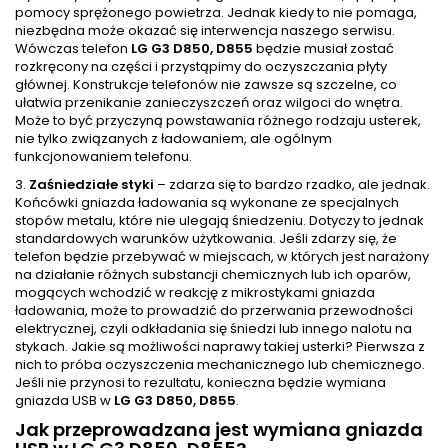
pomocy sprężonego powietrza. Jednak kiedy to nie pomaga,
niezbędna może okazać się interwencja naszego serwisu.
Wówczas telefon
LG G3 D850, D855
będzie musiał zostać
rozkręcony na części i przystąpimy do oczyszczania płyty
głównej. Konstrukcje telefonów nie zawsze są szczelne, co
ułatwia przenikanie zanieczyszczeń oraz wilgoci do wnętra.
Może to być przyczyną powstawania różnego rodzaju usterek,
nie tylko związanych z ładowaniem, ale ogólnym
funkcjonowaniem telefonu.
3.
Zaśniedziałe styki
– zdarza się to bardzo rzadko, ale jednak.
Końcówki gniazda ładowania są wykonane ze specjalnych
stopów metalu, które nie ulegają śniedzeniu. Dotyczy to jednak
standardowych warunków użytkowania. Jeśli zdarzy się, że
telefon będzie przebywać w miejscach, w których jest narażony
na działanie różnych substancji chemicznych lub ich oparów,
mogących wchodzić w reakcję z mikrostykami gniazda
ładowania, może to prowadzić do przerwania przewodności
elektrycznej, czyli odkładania się śniedzi lub innego nalotu na
stykach. Jakie są możliwości naprawy takiej usterki? Pierwsza z
nich to próba oczyszczenia mechanicznego lub chemicznego.
Jeśli nie przynosi to rezultatu, konieczna będzie wymiana
gniazda USB w
LG G3 D850, D855
.
Jak przeprowadzana jest wymiana gniazda