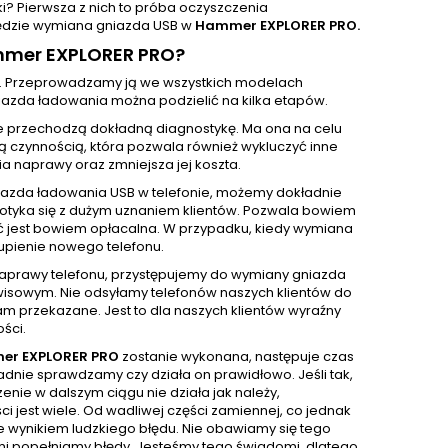
rki? Pierwsza z nich to próba oczyszczenia
 będzie wymiana gniazda USB w
Hammer EXPLORER PRO.
mmer EXPLORER PRO?
. Przeprowadzamy ją we wszystkich modelach
azda ładowania można podzielić na kilka etapów.
e przechodzą dokładną diagnostykę. Ma ona na celu
ą czynnością, która pozwala również wykluczyć inne
 naprawy oraz zmniejsza jej koszta.
iazda ładowania USB w telefonie, możemy dokładnie
 spotyka się z dużym uznaniem klientów. Pozwala bowiem
ć jest bowiem opłacalna. W przypadku, kiedy wymiana
upienie nowego telefonu.
 naprawy telefonu, przystępujemy do wymiany gniazda
isowym. Nie odsyłamy telefonów naszych klientów do
m przekazane. Jest to dla naszych klientów wyraźny
ści.
er EXPLORER PRO
zostanie wykonana, następuje czas
dnie sprawdzamy czy działa on prawidłowo. Jeśli tak,
nie w dalszym ciągu nie działa jak należy,
 jest wiele. Od wadliwej części zamiennej, co jednak
e wynikiem ludzkiego błędu. Nie obawiamy się tego
sami popełniamy błędy. Jesteśmy tego świadomi, dlatego