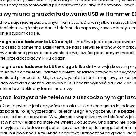
tosujemy etap testowania po naprawczego, aby móc szybko i łatwo z
rwa wymiana gniazda ładowania USB w Hammer E
jedno z najczęściej zadawanych nam pytań. Dla wszystkich naszych 
nościami wiąże się oddanie telefonu do naprawy, zawsze kiedy to mo
nie szybkim czasie.
a gniazda ładowania USB od ręki
– możliwa jest do przeprowadz
 częścią zamienną. Dzięki temu że nasz serwis telefonów komórkowy
y zamienne gniazda ładowania do większości popularnych modeli.
nie przekraczającym kilku godzin.
a gniazda ładowania USB w ciągu kilku dni
– w wyjątkowych prz
amiennych do telefonu naszego klienta. W takich przypadkach wyma
dnio od producenta. Siłą rzeczy wydłuża to termin naprawy o czas p
ach wymiana gniazda ładowania USB będzie wynosić od 2 do 7 dni. 
c klientowi dokładny termin naprawy.
rozi korzystanie telefonu z uszkodzonym gnia
ź na to pytanie jest oczywiście prosta. Uszkodzone gniazdo ładow
 baterii. Po jej wyczerpaniu, telefon ulegnie wyłączeniu i nie będ
ia nie zostanie ładowana. W większości współczesnych telefonów j
jest w nich wklejana na stałe we wnętrzu obudowy. Ona sama nie pos
 i wyjęcie rozładowanej baterii, przełożenie jej do innego telefonu 
odu nie powinno się zwlekać z naprawą uszkodzonego gniada ładowa