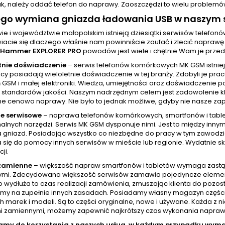
ak, należy oddać telefon do naprawy. Zaoszczędzi to wielu problemów
ego wymiana gniazda ładowania USB w naszym s
ie i województwie małopolskim istnieją dziesiątki serwisów telefo
iacie się dlaczego właśnie nam powinniście zaufać i zlecić napra
Hammer EXPLORER PRO
powodów jest wiele i chętnie Wam je prze
tnie doświadczenie
– serwis telefonów komórkowych MK GSM istniej
cy posiadają wieloletnie doświadczenie w tej branży. Zdobyli je pr
GSM i małej elektroniki. Wiedza, umiejętności oraz doświadczenie p
standardów jakości. Naszym nadrzędnym celem jest zadowolenie klien
ne cenowo naprawy. Nie było to jednak możliwe, gdyby nie nasze zap
e serwisowe
– naprawa telefonów komórkowych, smartfonów i tablet
nalnych narzędzi. Serwis MK GSM dysponuje nimi. Jest to między inny
a gniazd. Posiadając wszystko co niezbędne do pracy w tym zawod
 się do pomocy innych serwisów w mieście lub regionie. Wydatnie skr
ji.
 zamienne
– większość napraw smartfonów i tabletów wymaga zastą
mi. Zdecydowana większość serwisów zamawia pojedyncze elementy w
wydłuża to czas realizacji zamówienia, zmuszając klienta do pozost
amy na zupełnie innych zasadach. Posiadamy własny magazyn częśc
h marek i modeli. Są to części oryginalne, nowe i używane. Każda z 
i zamiennymi, możemy zapewnić najkrótszy czas wykonania naprawy, 
amy do korzystania z naszych usług, w każdym przypadku wy