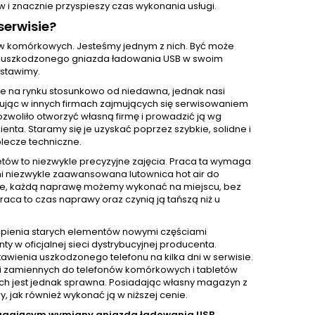
 i znacznie przyspieszy czas wykonania usługi.
erwisie?
nów komórkowych. Jesteśmy jednym z nich. Być może
wę uszkodzonego gniazda ładowania USB w swoim
dstawimy.
e na rynku stosunkowo od niedawna, jednak nasi
acując w innych firmach zajmujących się serwisowaniem
ozwoliło otworzyć własną firmę i prowadzić ją wg
ta. Staramy się je uzyskać poprzez szybkie, solidne i
lecze techniczne.
ów to niezwykle precyzyjne zajęcia. Praca ta wymaga
mi niezwykle zaawansowana lutownica hot air do
zie, każdą naprawę możemy wykonać na miejscu, bez
aca to czas naprawy oraz czynią ją tańszą niż u
pienia starych elementów nowymi częściami
 oficjalnej sieci dystrybucyjnej producenta.
awienia uszkodzonego telefonu na kilka dni w serwisie.
i zamiennych do telefonów komórkowych i tabletów
nich jest jednak sprawna. Posiadając własny magazyn z
jak również wykonać ją w niższej cenie.
magającym wymiany gniazda ładowania USB