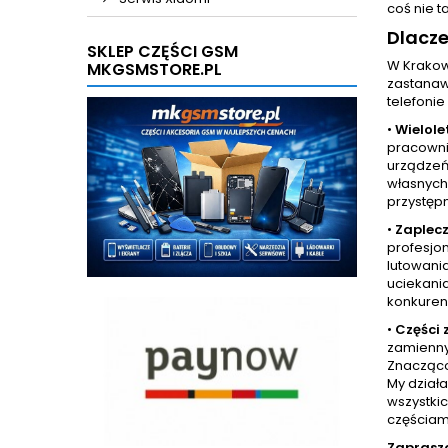
coś nie t
Dlacz
SKLEP CZĘŚCI GSM
W Krakow
MKGSMSTORE.PL
zastanaw
telefonie
•
Wielole
pracowni
urządzeń 
własnych 
przystęp
•
Zaplecz
profesjo
lutowani
uciekania
konkurenc
•
Części
zamienny
Znacząco 
My dział
wszystkic
częściam
Zaprasz