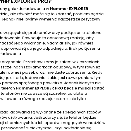
mer EXPLORER PRO?
iany gniazda ładowania w
Hammer EXPLORER
ej, ale również może się to zdarzać, problem będzie
śli jednak mielibyśmy wymienić najczęstsze przyczyny
tarzających się problemów przy podłączaniu telefonu
ie ładowania. Powoduje to odruchową reakcję, aby
czać jego wyłamanie. Nadmiar siły, jak również
ci doprowadzą do jego odpadnięcia. Brak połączenia
 ładowania.
e przy sobie. Przechowujemy je zatem w kieszeniach
 W szczelinach i zakamarkach obudowy, w tym również
e również piasek oraz inne tłuste zabrudzenia. Kiedy
ując usterkę ładowania. Jakie jest rozwiązanie w tym
y pomocy sprężonego powietrza. Jednak kiedy to nie
 telefon
Hammer EXPLORER PRO
będzie musiał zostać
e telefonów nie zawsze są szczelne, co ułatwia
wstawania różnego rodzaju usterek, nie tylko
niazda ładowania są wykonane ze specjalnych stopów
w użytkowania. Jeśli zdarzy się, że telefon będzie
ancji chemicznych lub ich oparów, mogących wchodzić w
przewodności elektrycznej, czyli odkładania się