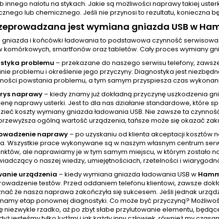
ub innego nalotu na stykach. Jakie są możliwości naprawy takiej uste
znego lub chemicznego. Jeśli nie przynosi to rezultatu, konieczna
rzeprowadzana jest wymiana gniazda USB w Ha
gniazda i końcówki ładowania to podstawowa czynność serwisowa
w komórkowych, smartfonów oraz tabletów. Cały proces wymiany gni
styka problemu
– przekazane do naszego serwisu telefony, zawsz
ie problemu i określenie jego przyczyny. Diagnostyka jest niezbędn
ności powstania problemu, a tym samym przyspiesza czas wykonania
orys naprawy
– kiedy znamy już dokładną przyczynę uszkodzenia gn
cenę naprawy usterki. Jest to dla nas działanie standardowe, które
zieć koszty wymiany gniazda ładowania USB. Nie zawsze ta czynnoś
przewyższa ogólną wartość urządzenia, tańsze może się okazać zak
rowadzenie naprawy
– po uzyskaniu od klienta akceptacji kosztów
a. Wszystkie prace wykonywane są w naszym własnym centrum serw
unktów, ale naprawiamy je w tym samym miejscu, w którym zostało na
wiadczący o naszej wiedzy, umiejętnościach, rzetelności i wiarygodno
wanie urządzenia
– kiedy wymiana gniazda ładowania USB w
Hamm
rowadzenie testów. Przed oddaniem telefonu klientowi, zawsze dokła
nać że nasza naprawa zakończyła się sukcesem. Jeśli jednak urządze
namy etap ponownej diagnostyki. Co może być przyczyną? Możliwości
ę niezwykle rzadko, aż po zbyt słabe przylutowanie elementu, będąc
yż jesteśmy tylko ludźmi i jak każdy inny człowiek, również my cza