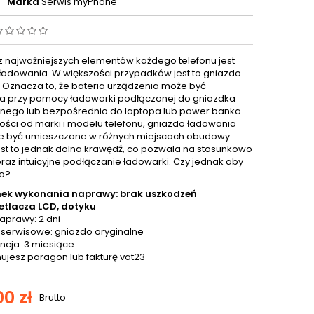
Marka
Serwis myPhone
 najważniejszych elementów każdego telefonu jest
ładowania. W większości przypadków jest to gniazdo
. Oznacza to, że bateria urządzenia może być
 przy pomocy ładowarki podłączonej do gniazdka
znego lub bezpośrednio do laptopa lub power banka.
ości od marki i modelu telefonu, gniazdo ładowania
 być umieszczone w różnych miejscach obudowy.
est to jednak dolna krawędź, co pozwala na stosunkowo
oraz intuicyjne podłączanie ładowarki. Czy jednak aby
o?
ek wykonania naprawy: brak uszkodzeń
etlacza LCD, dotyku
aprawy: 2 dni
 serwisowe: gniazdo oryginalne
cja: 3 miesiące
ujesz paragon lub fakturę vat23
0 zł
Brutto