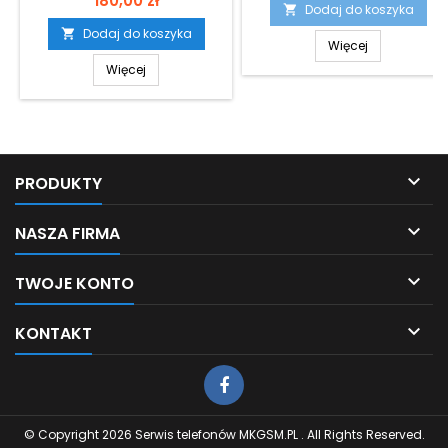
180,00 zł
Dodaj do koszyka

Dodaj do koszyka

Więcej
Więcej

PRODUKTY

NASZA FIRMA

TWOJE KONTO

KONTAKT
© Copyright 2026 Serwis telefonów MKGSM.PL . All Rights Reserved.