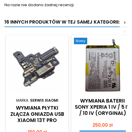
Na razie nie dodano żadnej recenzji.
16 INNYCH PRODUKTÓW W TEJ SAMEJ KATEGORII:
>
<
Nowy
WYMIANA BATERII
MARKA:
SERWIS XIAOMI
SONY XPERIA 1 IV / 5 IV
WYMIANA PŁYTKI
/ 10 IV (ORYGINAŁ)
ZŁĄCZA GNIAZDA USB
XIAOMI 13T PRO
Cena
250,00 zł
Cena