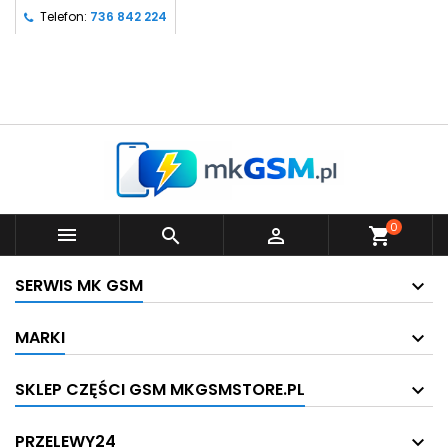
Telefon:
736 842 224
0



shopping_cart
SERWIS MK GSM
MARKI
SKLEP CZĘŚCI GSM MKGSMSTORE.PL
PRZELEWY24