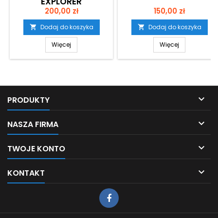
EXPLORER
Cena
Cena
200,00 zł
150,00 zł
Dodaj do koszyka
Dodaj do koszyka


Więcej
Więcej

PRODUKTY

NASZA FIRMA

TWOJE KONTO

KONTAKT