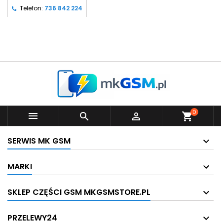
Telefon:
736 842 224
0



shopping_cart
SERWIS MK GSM
MARKI
SKLEP CZĘŚCI GSM MKGSMSTORE.PL
PRZELEWY24