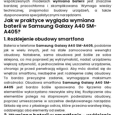
współczesnych modelach
wymiana baterii
jest znacznie
bardziej pracochłonna i skomplikowana. Wymaga wiedzy
technicznej, znajomości budowy urządzeń, a także
dysponowania specjalistycznymi narzędziami.
Jak w praktyce wygląda
wymiana
baterii
w Samsung Galaxy A40 SM-
A405?
1. Rozklejenie obudowy smartfona
Bateria w telefonie
Samsung Galaxy A40 SM-A405
, podobnie
jak w wielu innych, jest na stałe zamocowana wewnątrz
obudowy. Notabene, sama obudowa jest ściśle ze soba
sklejona, co ma poprawić jej wytrzymałość, nadać urządzeniu
większą sztywność, a jednocześnie klej uszczelnia urządzenie,
chroniąc je przed penetracją wilgoci. Aby móc dostać się do
wnętrza smartfonu, niezbędne jest rozklejenie całej obudowy.
To bardzo precyzyjne zadanie, wymagające maksimum
ostrożności. Obudowa smartfona
Samsung Galaxy A40 SM-
A405
jest bardzo ściśle spasowana. Do łączenia obu
elementów wykorzystano niezwykle silny klej. Rozłączenie obu
elementów polega na stopniowym podważaniu obudowy,
poprzez umieszczenie w szczelnie dedykowanego narzędzia.
Składa się ono z płaskiego ostrza, które przecina warstwę kleju,
oddzielając oba elementy od siebie.