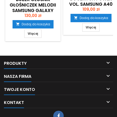
VOL. SAMSUNG A40
GŁOŚNICZEK MELODII
Cena
109,00 zł
SAMSUNG GALAXY
Cena
A40 SM-A405
130,00 zł
Dodaj do koszyka

Dodaj do koszyka

Więcej
Więcej

PRODUKTY

NASZA FIRMA

TWOJE KONTO

KONTAKT