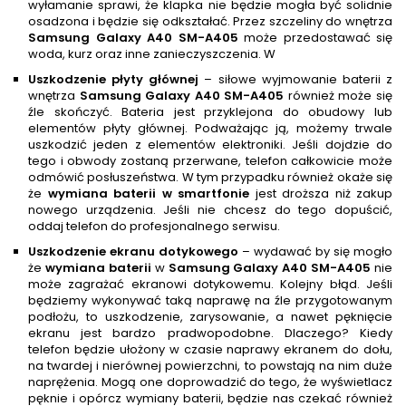
wyłamanie sprawi, że klapka nie będzie mogła być solidnie
osadzona i będzie się odkształać. Przez szczeliny do wnętrza
Samsung Galaxy A40 SM-A405
może przedostawać się
woda, kurz oraz inne zanieczyszczenia. W
Uszkodzenie płyty głównej
– siłowe wyjmowanie baterii z
wnętrza
Samsung Galaxy A40 SM-A405
również może się
źle skończyć. Bateria jest przyklejona do obudowy lub
elementów płyty głównej. Podważając ją, możemy trwale
uszkodzić jeden z elementów elektroniki. Jeśli dojdzie do
tego i obwody zostaną przerwane, telefon całkowicie może
odmówić posłuszeństwa. W tym przypadku również okaże się
że
wymiana baterii w smartfonie
jest droższa niż zakup
nowego urządzenia. Jeśli nie chcesz do tego dopuścić,
oddaj telefon do profesjonalnego serwisu.
Uszkodzenie ekranu dotykowego
– wydawać by się mogło
że
wymiana baterii
w
Samsung Galaxy A40 SM-A405
nie
może zagrażać ekranowi dotykowemu. Kolejny błąd. Jeśli
będziemy wykonywać taką naprawę na źle przygotowanym
podłożu, to uszkodzenie, zarysowanie, a nawet pęknięcie
ekranu jest bardzo pradwopodobne. Dlaczego? Kiedy
telefon będzie ułożony w czasie naprawy ekranem do dołu,
na twardej i nierównej powierzchni, to powstają na nim duże
naprężenia. Mogą one doprowadzić do tego, że wyświetlacz
pęknie i opórcz wymiany baterii, będzie nas czekać również