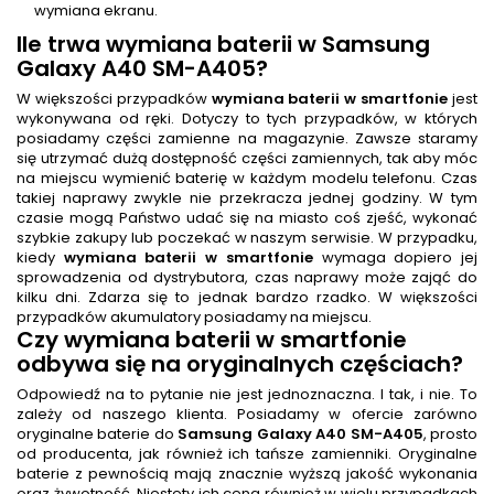
wymiana ekranu.
Ile trwa
wymiana baterii
w Samsung
Galaxy A40 SM-A405
?
W większości przypadków
wymiana baterii w smartfonie
jest
wykonywana od ręki. Dotyczy to tych przypadków, w których
posiadamy części zamienne na magazynie. Zawsze staramy
się utrzymać dużą dostępność części zamiennych, tak aby móc
na miejscu wymienić baterię w każdym modelu telefonu. Czas
takiej naprawy zwykle nie przekracza jednej godziny. W tym
czasie mogą Państwo udać się na miasto coś zjeść, wykonać
szybkie zakupy lub poczekać w naszym serwisie. W przypadku,
kiedy
wymiana baterii w smartfonie
wymaga dopiero jej
sprowadzenia od dystrybutora, czas naprawy może zająć do
kilku dni. Zdarza się to jednak bardzo rzadko. W większości
przypadków akumulatory posiadamy na miejscu.
Czy
wymiana baterii w smartfonie
odbywa się na oryginalnych częściach?
Odpowiedź na to pytanie nie jest jednoznaczna. I tak, i nie. To
zależy od naszego klienta. Posiadamy w ofercie zarówno
oryginalne baterie do
Samsung Galaxy A40 SM-A405
, prosto
od producenta, jak również ich tańsze zamienniki. Oryginalne
baterie z pewnością mają znacznie wyższą jakość wykonania
oraz żywotność. Niestety ich cena również w wielu przypadkach