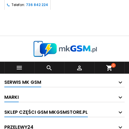
Telefon:
736 842 224
0



shopping_cart
SERWIS MK GSM
MARKI
SKLEP CZĘŚCI GSM MKGSMSTORE.PL
PRZELEWY24