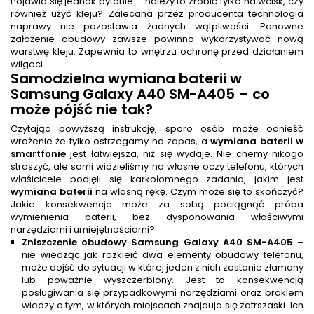
Pojawia się jednak pytanie – należy to zrobić tylko na wcisk, czy
również użyć kleju? Zalecana przez producenta technologia
naprawy nie pozostawia żadnych wątpliwości. Ponowne
założenie obudowy zawsze powinno wykorzystywać nową
warstwę kleju. Zapewnia to wnętrzu ochronę przed działaniem
wilgoci.
Samodzielna
wymiana baterii
w
Samsung Galaxy A40 SM-A405 – co
może pójść nie tak?
Czytając powyższą instrukcję, sporo osób może odnieść
wrażenie że tylko ostrzegamy na zapas, a
wymiana baterii w
smartfonie
jest łatwiejsza, niż się wydaje. Nie chemy nikogo
straszyć, ale sami widzieliśmy na własne oczy telefonu, których
właśicicele podjęli się karkołomnego zadania, jakim jest
wymiana baterii
na własną rękę. Czym może się to skończyć?
Jakie konsekwencje może za sobą pociągnąć próba
wymienienia baterii, bez dysponowania właściwymi
narzędziami i umiejętnościami?
Zniszczenie obudowy Samsung Galaxy A40 SM-A405
–
nie wiedząc jak rozkleić dwa elementy obudowy telefonu,
może dojść do sytuacji w której jeden z nich zostanie złamany
lub poważnie wyszczerbiony. Jest to konsekwencją
posługiwania się przypadkowymi narzędziami oraz brakiem
wiedzy o tym, w których miejscach znajduja się zatrszaski. Ich