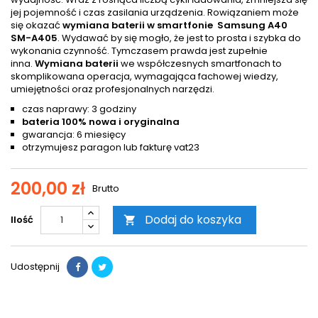
jej pojemność i czas zasilania urządzenia. Rowiązaniem może
się okazać
wymiana baterii w smartfonie Samsung A40
SM-A405
. Wydawać by się mogło, że jest to prosta i szybka do
wykonania czynność. Tymczasem prawda jest zupełnie
inna.
Wymiana baterii
we współczesnych smartfonach to
skomplikowana operacja, wymagająca fachowej wiedzy,
umiejętności oraz profesjonalnych narzędzi.
czas naprawy: 3 godziny
bateria 100% nowa i oryginalna
gwarancja: 6 miesięcy
otrzymujesz paragon lub fakturę vat23
200,00 zł
Brutto
Dodaj do koszyka
Ilość

Udostępnij