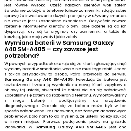
jest równie wysoka. Część naszych klientów woli zatem
świadomie założyć w telefonie tańsze zamienniki, zdając sobie
sprawę że inwestowanie dużych pieniędzy w używany smarton,
nie zawsze jest uzasadnione ekonoicznie. Oczywiście zawsze
rzetelnie informujemy klientów o tym, jakie baterie są do ich
dyspozycji, czy są to oryginały czy zamienniki, a także ile
kosztują, jakie mają wady i jakie zalety.
Wymiana baterii
w Samsung Galaxy
A40 SM-A405
– czy zawsze jest
potrzebna?
W pewnych przypadkach okazuje się, że klient zgłaszający chęć
wymiany baterii w smartfonie, wcale nie musi tego robić. Jeden
z takich przypadków to osoba, która przyniosła do serwisu
Samsung Galaxy A40 SM-A405
, twierdząc że bateria jest
uszkodzona i trzeba ją wymienić na nową. Klient zapytany o
objawy tej usterki, stwierdził że baterii nie da się naładować.
Zabraliśmy się zatem do rozbierania telefonu. Wymontowaliśmy
z niego baterię i podłączyliśmy do urządzenia
diagnostycznego. Okazało się że bateria może być w ten
sposób naładowana i rozładowana, bez żadnych dodatkowych
problemów. Dało nam to do myślenia, że usterki należy szukać
w innym miejscu. Pierwsze podejrzenia padły na gniazdo
ładowania. W
Samsung Galaxy A40 SM-A405
jest ono