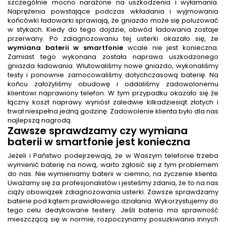
szczególnie mocno narażone na uszkodzenia i wyłamania.
Naprężenia powstające podczas wkładania i wyjmowania
końcówki ładowarki sprawiają, że gniazdo może się poluzować
w stykach. Kiedy do tego dojdzie, obwód ładowania zostaje
przerwany. Po zdiagnozowaniu tej usterki okazało się, że
wymiana baterii w smartfonie
wcale nie jest konieczna.
Zamiast tego wykonana została naprawa uszkodzonego
gniazda ładowania. Wlutowaliśmy nowe gniazdo, wykonaliśmy
testy i ponownie zamocowaliśmy dotychczasową baterię. Na
końcu założyliśmy obudowę i oddaliśmy zadowolonemu
klientowi naprawiony telefon. W tym przypadku okazało się że
łączny koszt naprawy wyniósł zaledwie kilkadziesiąt złotych i
trwał niespełna jedną godzinę. Zadowolenie klienta było dla nas
najlepszą nagrodą.
Zawsze sprawdzamy czy wymiana
baterii w smartfonie jest konieczna
Jeżeli i Państwo podejrzewają, że w Waszym telefonie trzeba
wymienić baterię na nową, warto zgłosić się z tym problemem
do nas. Nie wymieniamy baterii w ciemno, na życzenie klienta.
Uważamy się za profesjonalistów i jesteśmy zdania, że to na nas
ciąży obowiązek zdiagnozowania usterki. Zawsze sprawdzamy
baterie pod kątem prawidłowego działania. Wykorzystujemy do
tego celu dedykowane testery. Jeśli bateria ma sprawność
mieszczącą się w normie, rozpoczynamy posuzkiwania innych