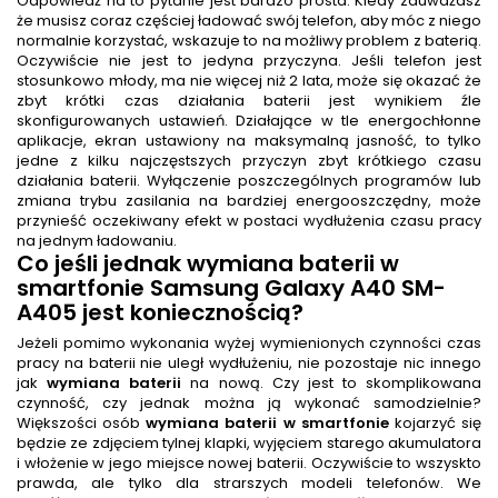
Odpowiedź na to pytanie jest bardzo prosta. Kiedy zauważasz
że musisz coraz częściej ładować swój telefon, aby móc z niego
normalnie korzystać, wskazuje to na możliwy problem z baterią.
Oczywiście nie jest to jedyna przyczyna. Jeśli telefon jest
stosunkowo młody, ma nie więcej niż 2 lata, może się okazać że
zbyt krótki czas działania baterii jest wynikiem źle
skonfigurowanych ustawień. Działające w tle energochłonne
aplikacje, ekran ustawiony na maksymalną jasność, to tylko
jedne z kilku najczęstszych przyczyn zbyt krótkiego czasu
działania baterii. Wyłączenie poszczególnych programów lub
zmiana trybu zasilania na bardziej energooszczędny, może
przynieść oczekiwany efekt w postaci wydłużenia czasu pracy
na jednym ładowaniu.
Co jeśli jednak
wymiana baterii w
smartfonie Samsung Galaxy A40 SM-
A405
jest koniecznością?
Jeżeli pomimo wykonania wyżej wymienionych czynności czas
pracy na baterii nie uległ wydłużeniu, nie pozostaje nic innego
jak
wymiana baterii
na nową. Czy jest to skomplikowana
czynność, czy jednak można ją wykonać samodzielnie?
Większości osób
wymiana baterii w smartfonie
kojarzyć się
będzie ze zdjęciem tylnej klapki, wyjęciem starego akumulatora
i włożenie w jego miejsce nowej baterii. Oczywiście to wszyskto
prawda, ale tylko dla strarszych modeli telefonów. We