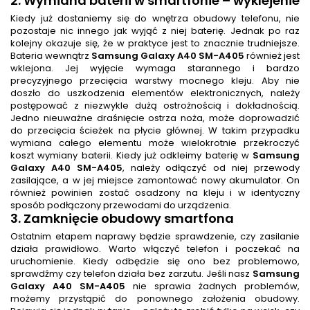
2.
Wymiana baterii w smartfonie
– wyklejenie
Kiedy już dostaniemy się do wnętrza obudowy telefonu, nie
pozostaje nic innego jak wyjąć z niej baterię. Jednak po raz
kolejny okazuje się, że w praktyce jest to znacznie trudniejsze.
Bateria wewnątrz
Samsung Galaxy A40 SM-A405
również jest
wklejona. Jej wyjęcie wymaga starannego i bardzo
precyzyjnego przecięcia warstwy mocnego kleju. Aby nie
doszło do uszkodzenia elementów elektronicznych, należy
postępować z niezwykle dużą ostrożnością i dokładnością.
Jedno nieuważne draśnięcie ostrza noża, może doprowadzić
do przecięcia ścieżek na płycie głównej. W takim przypadku
wymiana całego elementu może wielokrotnie przekroczyć
koszt wymiany baterii. Kiedy już odkleimy baterię w
Samsung
Galaxy A40 SM-A405
, należy odłączyć od niej przewody
zasilające, a w jej miejsce zamontować nowy akumulator. On
również powinien zostać osadzony na kleju i w identyczny
sposób podłączony przewodami do urządzenia.
3. Zamknięcie obudowy smartfona
Ostatnim etapem naprawy będzie sprawdzenie, czy zasilanie
działa prawidłowo. Warto włączyć telefon i poczekać na
uruchomienie. Kiedy odbędzie się ono bez problemowo,
sprawdźmy czy telefon działa bez zarzutu. Jeśli nasz
Samsung
Galaxy A40 SM-A405
nie sprawia żadnych problemów,
możemy przystąpić do ponownego założenia obudowy.