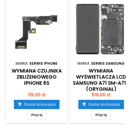
MARKA:
SERWIS IPHONE
MARKA:
SERWIS SAMSUNG
WYMIANA CZUJNIKA
WYMIANA
ZBLIŻENIOWEGO
WYŚWIETLACZA LCD
IPHONE 6S
SAMSUNG A71 SM-A715
(ORYGINAŁ)
Cena
Cena
119,00 zł
519,00 zł
Dodaj do koszyka
Dodaj do koszyka


Więcej
Więcej