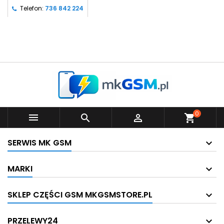
Telefon:
736 842 224
0



shopping_cart
SERWIS MK GSM
MARKI
SKLEP CZĘŚCI GSM MKGSMSTORE.PL
PRZELEWY24