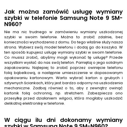
Jak można zamówić usługę wymiany
szybki w telefonie Samsung Note 9 SM-
N960?
Nie ma nic trudnego w zamówieniu wymiany uszkodzonej
szybki w swoim telefonie. Można to zrobić zdalnie, bez
konieczności wychodzenia z domu. Do tego właśnie służy nasza
strona. Wybierz swój model telefonu i dodaj go do koszyka. W
ten sposób kupujesz usługę wymiany szybki w swoim telefonie.
Co musisz zrobić, abyśmy mogli wykonać tę usługę? Przede
wszystkim wysłać do nas swój telefon. Pamiętaj o jego solidnym
zapakowaniu. Najlepiej to zrobić poprzez owinięcie telefonu
folią bąbelkową, a następnie umieszczenie w dopasowanym
opakowaniu kartonowym. Warto wybrać karton o grubych i
sztywnych ściankach, który jest bardzo odporny na uszkodzenia
mechaniczne. Zadbaj również o to, aby z zewnątrz owinąć
kartonik folią ochronną, np. stretchem. Zabezpiecza ono
przesyłkę przed działaniem wilgoci, która mogłaby uszkodzić
delikatną elektronikę w telefonie.
W ciągu ilu dni dokonamy wymiany
szybki w Samsung Note 9 SM-N960?