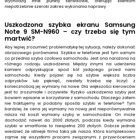
wychodzą inne punkty serwisowe, oferując klientom
niepotrzebnie szeroki zakres wykonania naprawy.
Uszkodzona szybka ekranu Samsung
Note 9 SM-N960 – czy trzeba się tym
martwić?
Aby lepiej zrozumieć problematykę tej sytuacji, należy dokonać
obrazowego porównania. Szybka w telefonie jest tym samym
co przednia szyba czołowa samochodu. Jest ona narażona na
różnego rodzaju uszkodzenia. Między innymi na uderzenia
kamieni odpryskujące spod kół jadącego przed nami
samochodu. Kiedy pojawi się na szybie większa liczba
odprysków lub pęknięć, niestety trzeba się liczyć z
koniecznością jej wymiany na nowe. Dla większości kierowców
jest to zrozumiałe i oczywiste. Ryzyko uszkodzenia szyby jest
bowiem wpisane w korzystanie z samochodu. Dlaczego zatem
nie traktujemy w podobny sposób szybki w telefonie? Tym
bardziej że cena jej wymiany na nową jest nieporównywalnie
niższa niż koszt wymiany szyby w samochodzie. On może
dochodzić nawet do 2000 złotych, podczas kiedy wymiana
szybki w smartfonie to niespełna 200 złotych. Dobrze jednak
wiedzieć że istnieje firma taka jak nasza. Która kompleksowo
zajmie się wszystkimi pracami związanymi z przywróceniem