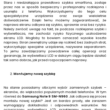
Stara i niedziałająca prawidłowo szybka smartfona, zostaje
przez nas w sposób bezpieczny i profesjonalny rozklejona i
usunięta z telefonu. Wykorzystujemy do tego celu
specjalistyczne urządzenia oraz swoje wieloletnie
doświadczenie. Dzięki temu możemy zagwarantować, że
naprawa ekranu odbywa się szybko, sprawnie oraz bez ryzyka.
Należy zwrócić uwagę na fakt, że podczas rozklejania szybki i
wyświetlacza, nie zachodzi ryzyko fizycznego uszkodzenia
ekranu LCD. Mogłoby to bowiem oznaczać wysokie koszta
naprawy. Ekran zewnętrzny udaje się rozkleić bez żadnych strat,
wykorzystując specjalne urządzenie, nazywane separatorem.
To jemu zawdzięczamy powodzenie całej operacji oraz
gwarancję, że wyświetlacz LCD w dalszym ciągu będzie działać
tak samo dobrze, jak przed rozpoczęciem naprawy.
Montujemy nową szybkę
Na stanie posiadamy olbrzymi wybór zamiennych szybek –
ekranów, do większości popularnych modeli telefonów. W tym
również do
Samsung Note 9 SM-N960
. Jak odbywa się proces
montażu nowej szybki? Jest on bardzo prosty, ale zarazem
wymagający dokładności i odpowiednich warunków. Na
oczyszczony wyświetlacz LCD przyklejamy nową, lśniącą