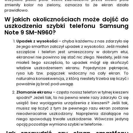
zmieniły kolor na zielony, oznacza to że ekran działa
prawidłowo.
W jakich okolicznościach może dojść do
uszkodzenia szybki telefonu Samsung
Note 9 SM-N960?
Upadek z wysokości
– chyba każdemu z nas zdarzyło się
że jego smartfon zaliczył upadek z wysokości. Jeśli miałeś
szczęście i telefon jest umieszczony w dobrym etui,
ekranowi nie powinno się stać nic złego. Niestety, jeśli nie
miałeś tego szczęścia, to upadek mógł się skończyć
właśnie uszkodzeniem ekranu. Pojedyncze pęknięcie,
rysa lub tzw. pajączek widoczny na cały ekran. To
naturalna konsekwencja, z którą niestety trzeba się liczyć i
poważnie ją brać pod uwagę.
Złamanie ekranu
– często nosisz telefon w tylnej kieszeni
spodni? Jeżeli tak, to na pewno wiele razy zdarzyło Ci się
usiąść bez wyciągania urządzenia z kieszeni? Jeśli tak,
musisz się liczyć z tym że pewnego razu ekran zostanie
nieodwracalnie uszkodzony. Naprężenia działające na
niego spowodują trwałe uszkodzenie. Wówczas jedyną
opcją pozostaje wymiana szybki w telefonie.