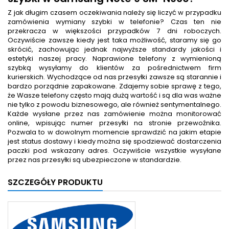
Z jak długim czasem oczekiwania należy się liczyć w przypadku
zamówienia wymiany szybki w telefonie? Czas ten nie
przekracza w większości przypadków 7 dni roboczych.
Oczywiście zawsze kiedy jest taka możliwość, staramy się go
skrócić, zachowując jednak najwyższe standardy jakości i
estetyki naszej pracy. Naprawione telefony z wymienioną
szybką wysyłamy do klientów za pośrednictwem firm
kurierskich. Wychodzące od nas przesyłki zawsze są starannie i
bardzo porządnie zapakowane. Zdajemy sobie sprawę z tego,
że Wasze telefony często mają dużą wartość i są dla was ważne
nie tylko z powodu biznesowego, ale również sentymentalnego.
Każde wysłane przez nas zamówienie można monitorować
online, wpisując numer przesyłki na stronie przewoźnika.
Pozwala to w dowolnym momencie sprawdzić na jakim etapie
jest status dostawy i kiedy można się spodziewać dostarczenia
paczki pod wskazany adres. Oczywiście wszystkie wysyłane
przez nas przesyłki są ubezpieczone w standardzie.
SZCZEGÓŁY PRODUKTU