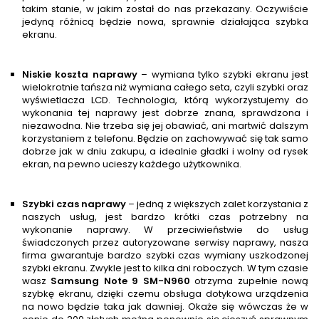
takim stanie, w jakim został do nas przekazany. Oczywiście
jedyną różnicą będzie nowa, sprawnie działająca szybka
ekranu.
Niskie koszta naprawy
– wymiana tylko szybki ekranu jest
wielokrotnie tańsza niż wymiana całego seta, czyli szybki oraz
wyświetlacza LCD. Technologia, którą wykorzystujemy do
wykonania tej naprawy jest dobrze znana, sprawdzona i
niezawodna. Nie trzeba się jej obawiać, ani martwić dalszym
korzystaniem z telefonu. Będzie on zachowywać się tak samo
dobrze jak w dniu zakupu, a idealnie gładki i wolny od rysek
ekran, na pewno ucieszy każdego użytkownika.
Szybki czas naprawy
– jedną z większych zalet korzystania z
naszych usług, jest bardzo krótki czas potrzebny na
wykonanie naprawy. W przeciwieństwie do usług
świadczonych przez autoryzowane serwisy naprawy, nasza
firma gwarantuje bardzo szybki czas wymiany uszkodzonej
szybki ekranu. Zwykle jest to kilka dni roboczych. W tym czasie
wasz
Samsung Note 9 SM-N960
otrzyma zupełnie nową
szybkę ekranu, dzięki czemu obsługa dotykowa urządzenia
na nowo będzie taka jak dawniej. Okaże się wówczas że w