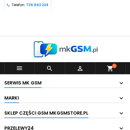
Telefon:
736 842 224
0



shopping_cart
SERWIS MK GSM
MARKI
SKLEP CZĘŚCI GSM MKGSMSTORE.PL
PRZELEWY24