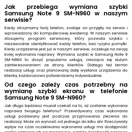
Jak przebiega wymiana szybki
Samsung Note 9 SM-N960 w naszym
serwisie?
Kiedy otrzymamy twój telefon, zostaje on przyjęty na serwis i
wprowadzony do komputerowej ewidencji. W naszym serwisie
stosujemy program serwisowy, który pozwala szybko i
niezawodnie identyfikować każdy telefon, bez ryzyka pomyłki.
Kiedy urządzenie jest już w naszym serwisie, oczekuje na swoją
kolej wykonania naprawy. Wymiana szybki w Samsung Note 9
SM-N960 to dosyć popularna usługa, ciesząca się dużym
zainteresowaniem ze strony klientów. Dlatego też termin
realizacji usługi oraz planowaną datę wysłania urządzenia do
klienta, każdorazowo potwierdzamy indywidualnie.
Od czego zależy czas potrzebny na
wymianę szybki ekranu w telefonie
Samsung Note 9 SM-N960?
Jak długo będziesz musiał czekać na to, aż zostanie wykonana
naprawa twojego telefonu? Przewidywany czas wykonania
usługi podawany jest podczas przyjmowania zlecenia do
realizacji. Może on wynosić od jednego do kilku dni. Rzeczywisty
wpływ na czas oczekiwania wykonania usługi ma dostępność