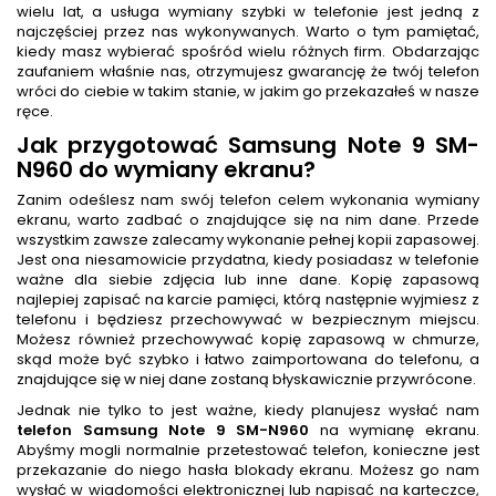
wielu lat, a usługa wymiany szybki w telefonie jest jedną z
najczęściej przez nas wykonywanych. Warto o tym pamiętać,
kiedy masz wybierać spośród wielu różnych firm. Obdarzając
zaufaniem właśnie nas, otrzymujesz gwarancję że twój telefon
wróci do ciebie w takim stanie, w jakim go przekazałeś w nasze
ręce.
Jak przygotować Samsung Note 9 SM-
N960 do wymiany ekranu?
Zanim odeślesz nam swój telefon celem wykonania wymiany
ekranu, warto zadbać o znajdujące się na nim dane. Przede
wszystkim zawsze zalecamy wykonanie pełnej kopii zapasowej.
Jest ona niesamowicie przydatna, kiedy posiadasz w telefonie
ważne dla siebie zdjęcia lub inne dane. Kopię zapasową
najlepiej zapisać na karcie pamięci, którą następnie wyjmiesz z
telefonu i będziesz przechowywać w bezpiecznym miejscu.
Możesz również przechowywać kopię zapasową w chmurze,
skąd może być szybko i łatwo zaimportowana do telefonu, a
znajdujące się w niej dane zostaną błyskawicznie przywrócone.
Jednak nie tylko to jest ważne, kiedy planujesz wysłać nam
telefon Samsung Note 9 SM-N960
na wymianę ekranu.
Abyśmy mogli normalnie przetestować telefon, konieczne jest
przekazanie do niego hasła blokady ekranu. Możesz go nam
wysłać w wiadomości elektronicznej lub napisać na karteczce,