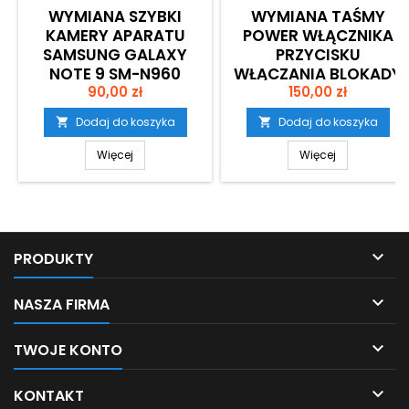
WYMIANA SZYBKI
WYMIANA TAŚMY
KAMERY APARATU
POWER WŁĄCZNIKA
SAMSUNG GALAXY
PRZYCISKU
NOTE 9 SM-N960
WŁĄCZANIA BLOKADY
Cena
Cena
KRAKÓW
90,00 zł
SAMSUNG GALAXY
150,00 zł
NOTE 9 SM-N960
Dodaj do koszyka
Dodaj do koszyka


KRAKÓW
Więcej
Więcej

PRODUKTY

NASZA FIRMA

TWOJE KONTO

KONTAKT