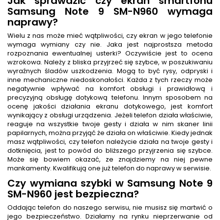
Jak sprawdzić czy ekran smartfonu
Samsung Note 9 SM-N960 wymaga
naprawy?
Wielu z nas może mieć wątpliwości, czy ekran w jego telefonie
wymaga wymiany czy nie. Jaka jest najprostsza metoda
rozpoznania ewentualnej usterki? Oczywiście jest to ocena
wzrokowa. Należy z bliska przyjrzeć się szybce, w poszukiwaniu
wyraźnych śladów uszkodzenia. Mogą to być rysy, odpryski i
inne mechaniczne niedoskonałości. Każda z tych rzeczy może
negatywnie wpływać na komfort obsługi i prawidłową i
precyzyjną obsługę dotykową telefonu. Innym sposobem na
ocenę jakości działania ekranu dotykowego, jest komfort
wynikający z obsługi urządzenia. Jeżeli telefon działa właściwie,
reaguje na wszystkie twoje gesty i działa w nim skaner linii
papilarnych, można przyjąć że działa on właściwie. Kiedy jednak
masz wątpliwości, czy telefon należycie działa na twoje gesty i
dotknięcia, jest to powód do bliższego przyjrzenia się szybce.
Może się bowiem okazać, ze znajdziemy na niej pewne
mankamenty. Kwalifikują one już telefon do naprawy w serwisie.
Czy wymiana szybki w Samsung Note 9
SM-N960 jest bezpieczna?
Oddając telefon do naszego serwisu, nie musisz się martwić o
jego bezpieczeństwo. Działamy na rynku nieprzerwanie od