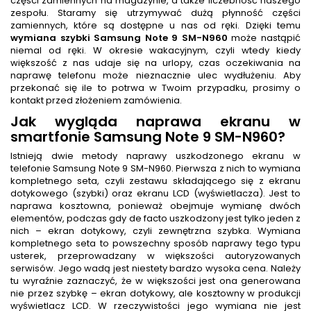
części zamiennych na magazynie, a także liczebność naszego
zespołu. Staramy się utrzymywać dużą płynność części
zamiennych, które są dostępne u nas od ręki. Dzięki temu
wymiana szybki Samsung Note 9 SM-N960
może nastąpić
niemal od ręki. W okresie wakacyjnym, czyli wtedy kiedy
większość z nas udaje się na urlopy, czas oczekiwania na
naprawę telefonu może nieznacznie ulec wydłużeniu. Aby
przekonać się ile to potrwa w Twoim przypadku, prosimy o
kontakt przed złożeniem zamówienia.
Jak wygląda naprawa ekranu w
smartfonie Samsung Note 9 SM-N960?
Istnieją dwie metody naprawy uszkodzonego ekranu w
telefonie Samsung Note 9 SM-N960. Pierwsza z nich to wymiana
kompletnego seta, czyli zestawu składającego się z ekranu
dotykowego (szybki) oraz ekranu LCD (wyświetlacza). Jest to
naprawa kosztowna, ponieważ obejmuje wymianę dwóch
elementów, podczas gdy de facto uszkodzony jest tylko jeden z
nich – ekran dotykowy, czyli zewnętrzna szybka. Wymiana
kompletnego seta to powszechny sposób naprawy tego typu
usterek, przeprowadzany w większości autoryzowanych
serwisów. Jego wadą jest niestety bardzo wysoka cena. Należy
tu wyraźnie zaznaczyć, że w większości jest ona generowana
nie przez szybkę – ekran dotykowy, ale kosztowny w produkcji
wyświetlacz LCD. W rzeczywistości jego wymiana nie jest