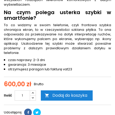
wyświetlaczem.
Na czym polega usterka szybki w
smartfonie?
To co widzimy w swoim telefonie, czyli frontowa szybka
chroniąca ekran, to w rzeczywistości szklana płytka. To ona
odpowiada za przekazywanie na dotyk interpretację ruchów,
które wykonujemy palcem po ekranie, wybierając np. ikony
aplikacji. Uszkodzenie tej szybki może stwarzać poważne
problemy z dalszym prawidłowym działaniem dotyku w
telefonie.
czas naprawy: 2-3 dni
gwarancja: 3 miesiące
otrzymujesz paragon lub fakturę vat23
600,00 zł
Brutto
Dodaj do koszyka
Ilość

Udostępnij