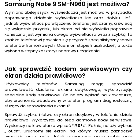
Samsung Note 9 SM-N960 jest możliwa?
Wymiana zbitej szybki wyświetlacza jest możliwa w przypadku
poprawnego działania wyświetlacza lcd oraz dotyku. Jeśli
jednak wyświetlacz po włączeniu telefonu jest czarny, a świecą
się wyłącznie przyciski, lub ekran lcd nie wyświetla poprawnie
konieczna jest wymiana całego wyświetlacza wraz z szybką. To
znak że telefonowi powinien się przyjrzeć specjalistyczny serwis
telefonów komórkowych. Oceni on stopień uszkodzeń, a także
wykona wstępny kosztorys naprawy urządzenia.
Jak sprawdzić kodem serwisowym czy
ekran działa prawidłowo?
Użytkownicy telefonów Samsung mogą sprawdzić
prawidłowość działania ekranu dotykowego, wykorzystując
specjalne kody serwisowe. Co należy wpisać na klawiaturze,
aby uruchomić wbudowany w telefon program diagnostyczny,
służący do sprawdzenia ekranu?
Sprawdź szybko i łatwo czy ekran dotykowy w telefonie działa
prawidłowo. Wykorzystaj do tego darmowe kody serwisowe.
Wystarczy na klawiaturze wpisać *
#0*
#. Później należy wybrać
„Touch”. Uruchomi się ekran, na którym musisz zaznaczyć
wszystkie puste pola. Jeżeli zaznaczone przez ciebie pola