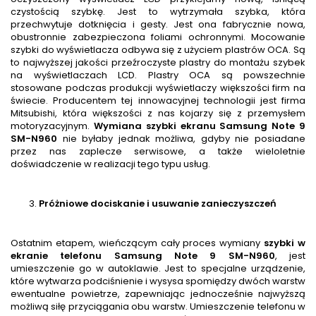
czystością szybkę. Jest to wytrzymała szybka, która
przechwytuje dotknięcia i gesty. Jest ona fabrycznie nowa,
obustronnie zabezpieczona foliami ochronnymi. Mocowanie
szybki do wyświetlacza odbywa się z użyciem plastrów OCA. Są
to najwyższej jakości przeźroczyste plastry do montażu szybek
na wyświetlaczach LCD. Plastry OCA są powszechnie
stosowane podczas produkcji wyświetlaczy większości firm na
świecie. Producentem tej innowacyjnej technologii jest firma
Mitsubishi, która większości z nas kojarzy się z przemysłem
motoryzacyjnym.
Wymiana szybki ekranu Samsung Note 9
SM-N960
nie byłaby jednak możliwa, gdyby nie posiadane
przez nas zaplecze serwisowe, a także wieloletnie
doświadczenie w realizacji tego typu usług.
Próżniowe dociskanie i usuwanie zanieczyszczeń
Ostatnim etapem, wieńczącym cały proces wymiany
szybki w
ekranie telefonu Samsung Note 9 SM-N960
, jest
umieszczenie go w autoklawie. Jest to specjalne urządzenie,
które wytwarza podciśnienie i wysysa spomiędzy dwóch warstw
ewentualne powietrze, zapewniając jednocześnie najwyższą
możliwą siłę przyciągania obu warstw. Umieszczenie telefonu w