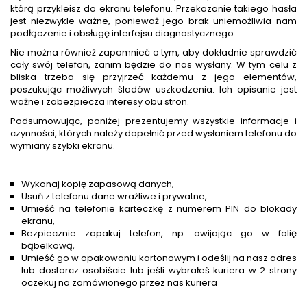
którą przykleisz do ekranu telefonu. Przekazanie takiego hasła
jest niezwykle ważne, ponieważ jego brak uniemożliwia nam
podłączenie i obsługę interfejsu diagnostycznego.
Nie można również zapomnieć o tym, aby dokładnie sprawdzić
cały swój telefon, zanim będzie do nas wysłany. W tym celu z
bliska trzeba się przyjrzeć każdemu z jego elementów,
poszukując możliwych śladów uszkodzenia. Ich opisanie jest
ważne i zabezpiecza interesy obu stron.
Podsumowując, poniżej prezentujemy wszystkie informacje i
czynności, których należy dopełnić przed wysłaniem telefonu do
wymiany szybki ekranu.
Wykonaj kopię zapasową danych,
Usuń z telefonu dane wrażliwe i prywatne,
Umieść na telefonie karteczkę z numerem PIN do blokady
ekranu,
Bezpiecznie zapakuj telefon, np. owijając go w folię
bąbelkową,
Umieść go w opakowaniu kartonowym i odeślij na nasz adres
lub dostarcz osobiście lub jeśli wybrałeś kuriera w 2 strony
oczekuj na zamówionego przez nas kuriera