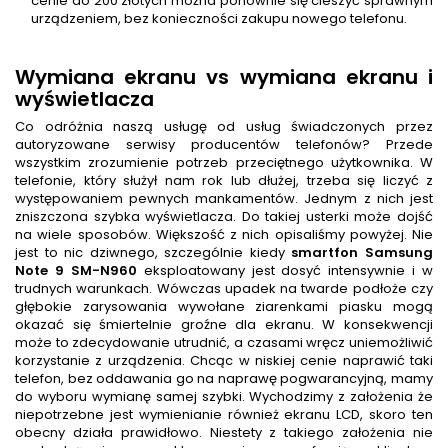
cenie do 200 złotych można ponownie się cieszyć sprawnym
urządzeniem, bez konieczności zakupu nowego telefonu.
Wymiana ekranu vs wymiana ekranu i
wyświetlacza
Co odróżnia naszą usługę od usług świadczonych przez
autoryzowane serwisy producentów telefonów? Przede
wszystkim zrozumienie potrzeb przeciętnego użytkownika. W
telefonie, który służył nam rok lub dłużej, trzeba się liczyć z
występowaniem pewnych mankamentów. Jednym z nich jest
zniszczona szybka wyświetlacza. Do takiej usterki może dojść
na wiele sposobów. Większość z nich opisaliśmy powyżej. Nie
jest to nic dziwnego, szczególnie kiedy
smartfon
Samsung
Note 9 SM-N960
eksploatowany jest dosyć intensywnie i w
trudnych warunkach. Wówczas upadek na twarde podłoże czy
głębokie zarysowania wywołane ziarenkami piasku mogą
okazać się śmiertelnie groźne dla ekranu. W konsekwencji
może to zdecydowanie utrudnić, a czasami wręcz uniemożliwić
korzystanie z urządzenia. Chcąc w niskiej cenie naprawić taki
telefon, bez oddawania go na naprawę pogwarancyjną, mamy
do wyboru wymianę samej szybki. Wychodzimy z założenia że
niepotrzebne jest wymienianie również ekranu LCD, skoro ten
obecny działa prawidłowo. Niestety z takiego założenia nie