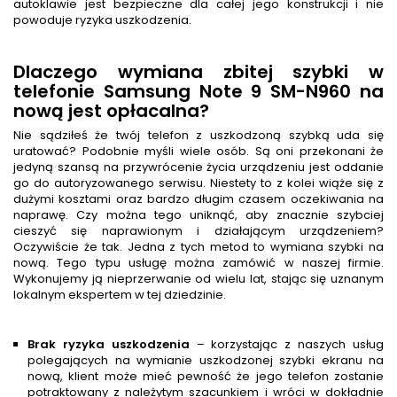
autoklawie jest bezpieczne dla całej jego konstrukcji i nie
powoduje ryzyka uszkodzenia.
Dlaczego wymiana zbitej szybki w
telefonie Samsung Note 9 SM-N960 na
nową jest opłacalna?
Nie sądziłeś że twój telefon z uszkodzoną szybką uda się
uratować? Podobnie myśli wiele osób. Są oni przekonani że
jedyną szansą na przywrócenie życia urządzeniu jest oddanie
go do autoryzowanego serwisu. Niestety to z kolei wiąże się z
dużymi kosztami oraz bardzo długim czasem oczekiwania na
naprawę. Czy można tego uniknąć, aby znacznie szybciej
cieszyć się naprawionym i działającym urządzeniem?
Oczywiście że tak. Jedna z tych metod to wymiana szybki na
nową. Tego typu usługę można zamówić w naszej firmie.
Wykonujemy ją nieprzerwanie od wielu lat, stając się uznanym
lokalnym ekspertem w tej dziedzinie.
Brak ryzyka uszkodzenia
– korzystając z naszych usług
polegających na wymianie uszkodzonej szybki ekranu na
nową, klient może mieć pewność że jego telefon zostanie
potraktowany z należytym szacunkiem i wróci w dokładnie