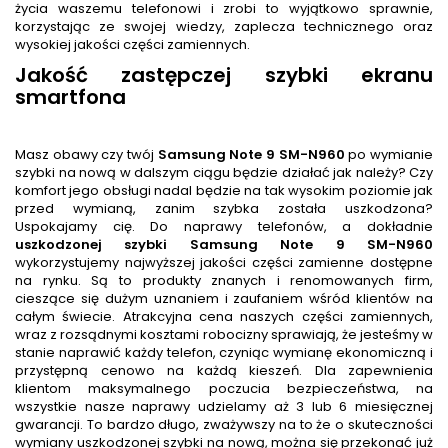
życia waszemu telefonowi i zrobi to wyjątkowo sprawnie,
korzystając ze swojej wiedzy, zaplecza technicznego oraz
wysokiej jakości części zamiennych.
Jakość zastępczej szybki ekranu
smartfona
Masz obawy czy twój
Samsung Note 9 SM-N960
po wymianie
szybki na nową w dalszym ciągu będzie działać jak należy? Czy
komfort jego obsługi nadal będzie na tak wysokim poziomie jak
przed wymianą, zanim szybka została uszkodzona?
Uspokajamy cię. Do naprawy telefonów, a dokładnie
uszkodzonej szybki Samsung Note 9 SM-N960
wykorzystujemy najwyższej jakości części zamienne dostępne
na rynku. Są to produkty znanych i renomowanych firm,
cieszące się dużym uznaniem i zaufaniem wśród klientów na
całym świecie. Atrakcyjna cena naszych części zamiennych,
wraz z rozsądnymi kosztami robocizny sprawiają, że jesteśmy w
stanie naprawić każdy telefon, czyniąc wymianę ekonomiczną i
przystępną cenowo na każdą kieszeń. Dla zapewnienia
klientom maksymalnego poczucia bezpieczeństwa, na
wszystkie nasze naprawy udzielamy aż 3 lub 6 miesięcznej
gwarancji. To bardzo długo, zważywszy na to że o skuteczności
wymiany uszkodzonej szybki na nową, można się przekonać już