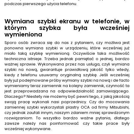
podczas pierwszego użycia telefonu.
Wymiana szybki ekranu w telefonie, w
którym szybka była wcześniej
wymieniona
Sporo osób zwraca się do nas z pytaniem, czy możliwa jest
ponowna wymiana szybki w urządzeniu, które wcześniej już
miało taką szybkę wymienioną. Oczywiście taka możliwość
techniczna istnieje. Trzeba jednak pamiętać o jednej, bardzo
ważnej sprawie. Wykonywana przez nas usługa, czyli wymiana
szybki na nową, gwarantuje prawidłową jakość tylko wtedy,
kiedy z telefonu usuwamy oryginalną szybkę. Jeśli wcześniej
były już podejmowane próby wymiany szybki na nową i de facto
wymieniamy teraz zamiennik na kolejny zamiennik, czynność ta
jest przeprowadzana na odpowiedzialność zamawiającego.
Dlaczego? Niestety nie możemy być pewni tego, z jaką jakością
swoją pracę wykonali nasi poprzednicy. Czy do mocowania
zamiennej szybki wykorzystali plastry OCA od firmy Mitsubishi,
czy jednak zaufali innym, naszym zdaniem mniej sprawdzonym
rozwiązaniom. To wszystko bardzo ważne pytania, dlatego
zawsze należy nas poinformować czy takie prace były
wcześniej wykonywane.