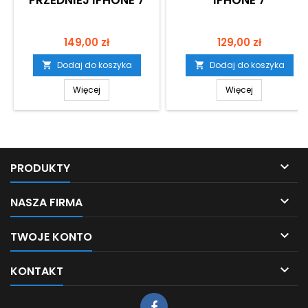
PRZEDNIEJ IPHONE 7
IPHONE 7
Cena
Cena
149,00 zł
129,00 zł
Dodaj do koszyka
Dodaj do koszyka


Więcej
Więcej

PRODUKTY

NASZA FIRMA

TWOJE KONTO

KONTAKT