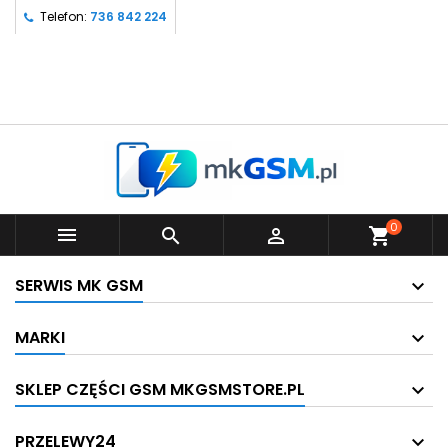
Telefon:
736 842 224
0



shopping_cart
SERWIS MK GSM
MARKI
SKLEP CZĘŚCI GSM MKGSMSTORE.PL
PRZELEWY24