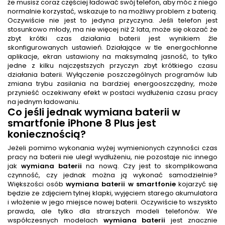
że musisz coraz częściej ładować swój telefon, aby móc z niego
normalnie korzystać, wskazuje to na możliwy problem z baterią.
Oczywiście nie jest to jedyna przyczyna. Jeśli telefon jest
stosunkowo młody, ma nie więcej niż 2 lata, może się okazać że
zbyt krótki czas działania baterii jest wynikiem źle
skonfigurowanych ustawień. Działające w tle energochłonne
aplikacje, ekran ustawiony na maksymalną jasność, to tylko
jedne z kilku najczęstszych przyczyn zbyt krótkiego czasu
działania baterii. Wyłączenie poszczególnych programów lub
zmiana trybu zasilania na bardziej energooszczędny, może
przynieść oczekiwany efekt w postaci wydłużenia czasu pracy
na jednym ładowaniu.
Co jeśli jednak
wymiana baterii w
smartfonie iPhone 8 Plus
jest
koniecznością?
Jeżeli pomimo wykonania wyżej wymienionych czynności czas
pracy na baterii nie uległ wydłużeniu, nie pozostaje nic innego
jak
wymiana baterii
na nową. Czy jest to skomplikowana
czynność, czy jednak można ją wykonać samodzielnie?
Większości osób
wymiana baterii w smartfonie
kojarzyć się
będzie ze zdjęciem tylnej klapki, wyjęciem starego akumulatora
i włożenie w jego miejsce nowej baterii. Oczywiście to wszyskto
prawda, ale tylko dla strarszych modeli telefonów. We
współczesnych modelach
wymiana baterii
jest znacznie