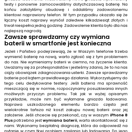
testy i ponownie zamocowaliśmy dotychczasową baterię. Na
końcu założyliśmy obudowę i oddaliśmy zadowolonemu
klientowi naprawiony telefon. W tym przypadku okazało się że
łączny koszt naprawy wyniósł zaledwie kilkadziesiąt złotych i
trwał niespełna jedną godzinę. Zadowolenie klienta było dla nas
najlepszą nagrodą.
Zawsze sprawdzamy czy wymiana
baterii w smartfonie jest konieczna
Jeżeli i Państwo podejrzewają, że w Waszym telefonie trzeba
wymienić baterię na nową, warto zgłosić się z tym problemem
do nas. Nie wymieniamy baterii w ciemno, na życzenie klienta.
Uważamy się za profesjonalistów i jesteśmy zdania, że to na nas
ciąży obowiązek zdiagnozowania usterki. Zawsze sprawdzamy
baterie pod kątem prawidłowego działania. Wykorzystujemy do
tego celu dedykowane testery. Jeśli bateria ma sprawność
mieszczącą się w normie, rozpoczynamy posuzkiwania innych
możliwych przyczyn problemu. Tak jak w wyżej opisanym
przykładzie, może nim być wyłamane gniazdo ładowania.
Naprawa uszkodzonego elementu bardzo często jest
wielokrotnie tańsza niż koszt zakupu nowej baterii oraz jej
założenie. Jeśli chcecie się przekonać, czy w waszym
iPhone 8
Plus
potrzebna jest
wymiana baterii
, warto skontaktować się z
nami. Wykonamy bezpłatną diagnozę, która da odpowiedź na
pytanie w czym tkwi problem zasilania lub ładowania. Do jego