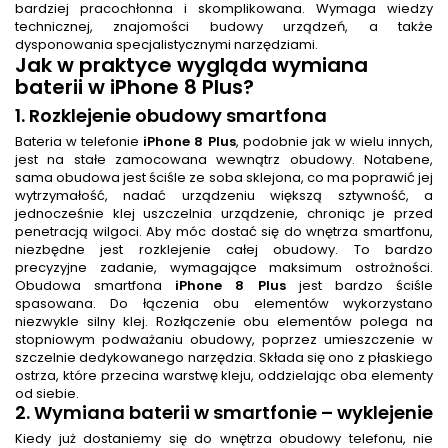
bardziej pracochłonna i skomplikowana. Wymaga wiedzy
technicznej, znajomości budowy urządzeń, a także
dysponowania specjalistycznymi narzędziami.
Jak w praktyce wygląda
wymiana
baterii
w iPhone 8 Plus?
1. Rozklejenie obudowy smartfona
Bateria w telefonie
iPhone 8 Plus
, podobnie jak w wielu innych,
jest na stałe zamocowana wewnątrz obudowy. Notabene,
sama obudowa jest ściśle ze soba sklejona, co ma poprawić jej
wytrzymałość, nadać urządzeniu większą sztywność, a
jednocześnie klej uszczelnia urządzenie, chroniąc je przed
penetracją wilgoci. Aby móc dostać się do wnętrza smartfonu,
niezbędne jest rozklejenie całej obudowy. To bardzo
precyzyjne zadanie, wymagające maksimum ostrożności.
Obudowa smartfona
iPhone 8 Plus
jest bardzo ściśle
spasowana. Do łączenia obu elementów wykorzystano
niezwykle silny klej. Rozłączenie obu elementów polega na
stopniowym podważaniu obudowy, poprzez umieszczenie w
szczelnie dedykowanego narzędzia. Składa się ono z płaskiego
ostrza, które przecina warstwę kleju, oddzielając oba elementy
od siebie.
2.
Wymiana baterii w smartfonie
– wyklejenie
Kiedy już dostaniemy się do wnętrza obudowy telefonu, nie