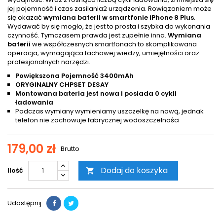
jej pojemność i czas zasilania2 urządzenia. Rowiązaniem może
się okazać
wymiana baterii w smartfonie iPhone 8 Plus
.
Wydawać by się mogło, że jest to prosta i szybka do wykonania
czynność. Tymczasem prawda jest zupełnie inna.
Wymiana
baterii
we współczesnych smartfonach to skomplikowana
operacja, wymagająca fachowej wiedzy, umiejętności oraz
profesjonalnych narzędzi.
Powiększona Pojemność 3400mAh
ORYGINALNY CHPSET DESAY
Montowana bateria jest nowa i posiada 0 cykli
ładowania
Podczas wymiany wymieniamy uszczelkę na nową, jednak
telefon nie zachowuje fabrycznej wodoszczelności
179,00 zł
Brutto
Dodaj do koszyka
Ilość

Udostępnij