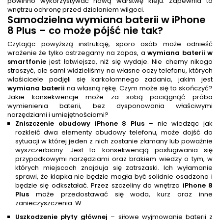
powinno wykorzystywać nową warstwę kleju. Zapewnia to
wnętrzu ochronę przed działaniem wilgoci.
Samodzielna
wymiana baterii
w iPhone
8 Plus – co może pójść nie tak?
Czytając powyższą instrukcję, sporo osób może odnieść
wrażenie że tylko ostrzegamy na zapas, a
wymiana baterii w
smartfonie
jest łatwiejsza, niż się wydaje. Nie chemy nikogo
straszyć, ale sami widzieliśmy na własne oczy telefonu, których
właśicicele podjęli się karkołomnego zadania, jakim jest
wymiana baterii
na własną rękę. Czym może się to skończyć?
Jakie konsekwencje może za sobą pociągnąć próba
wymienienia baterii, bez dysponowania właściwymi
narzędziami i umiejętnościami?
Zniszczenie obudowy iPhone 8 Plus
– nie wiedząc jak
rozkleić dwa elementy obudowy telefonu, może dojść do
sytuacji w której jeden z nich zostanie złamany lub poważnie
wyszczerbiony. Jest to konsekwencją posługiwania się
przypadkowymi narzędziami oraz brakiem wiedzy o tym, w
których miejscach znajduja się zatrszaski. Ich wyłamanie
sprawi, że klapka nie będzie mogła być solidnie osadzona i
będzie się odkształać. Przez szczeliny do wnętrza
iPhone 8
Plus
może przedostawać się woda, kurz oraz inne
zanieczyszczenia. W
Uszkodzenie płyty głównej
– siłowe wyjmowanie baterii z