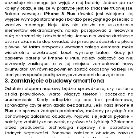
pozostaje nic innego jak wyjąć z niej baterię. Jednak po raz
kolejny okazuje się, że w praktyce jest to znacznie trudniejsze.
Bateria wewnątrz
iPhone 8 Plus
również jest wklejona. Jej
wyjęcie wymaga starannego i bardzo precyzyjnego przecięcia
warstwy mocnego kleju. Aby nie doszło do uszkodzenia
elementów elektronicznych, należy postępować z niezwykle
dużą ostrożnością i dokładnością. Jedno nieuważne draśnięcie
ostrza noża, może doprowadzić do przecięcia ścieżek na płycie
głównej. W takim przypadku wymiana całego elementu może
wielokrotnie przekroczyć koszt wymiany baterii. Kiedy już
odkleimy baterię w
iPhone 8 Plus
, należy odłączyć od niej
przewody zasilające, a w jej miejsce zamontować nowy
akumulator. On również powinien zostać osadzony na kleju i w
identyczny sposób podłączony przewodami do urządzenia.
3. Zamknięcie obudowy smartfona
Ostatnim etapem naprawy będzie sprawdzenie, czy zasilanie
działa prawidłowo. Warto włączyć telefon i poczekać na
uruchomienie. Kiedy odbędzie się ono bez problemowo,
sprawdźmy czy telefon działa bez zarzutu. Jeśli nasz
iPhone 8
Plus
nie sprawia żadnych problemów, możemy przystąpić do
ponownego założenia obudowy. Pojawia się jednak pytanie –
należy to zrobić tylko na wcisk, czy również użyć kleju? Zalecana
przez producenta technologia naprawy nie pozostawia
żadnych wątpliwości. Ponowne założenie obudowy zawsze