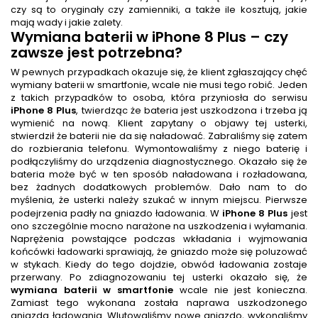
czy są to oryginały czy zamienniki, a także ile kosztują, jakie
mają wady i jakie zalety.
Wymiana baterii
w iPhone 8 Plus
– czy
zawsze jest potrzebna?
W pewnych przypadkach okazuje się, że klient zgłaszający chęć
wymiany baterii w smartfonie, wcale nie musi tego robić. Jeden
z takich przypadków to osoba, która przyniosła do serwisu
iPhone 8 Plus
, twierdząc że bateria jest uszkodzona i trzeba ją
wymienić na nową. Klient zapytany o objawy tej usterki,
stwierdził że baterii nie da się naładować. Zabraliśmy się zatem
do rozbierania telefonu. Wymontowaliśmy z niego baterię i
podłączyliśmy do urządzenia diagnostycznego. Okazało się że
bateria może być w ten sposób naładowana i rozładowana,
bez żadnych dodatkowych problemów. Dało nam to do
myślenia, że usterki należy szukać w innym miejscu. Pierwsze
podejrzenia padły na gniazdo ładowania. W
iPhone 8 Plus
jest
ono szczególnie mocno narażone na uszkodzenia i wyłamania.
Naprężenia powstające podczas wkładania i wyjmowania
końcówki ładowarki sprawiają, że gniazdo może się poluzować
w stykach. Kiedy do tego dojdzie, obwód ładowania zostaje
przerwany. Po zdiagnozowaniu tej usterki okazało się, że
wymiana baterii w smartfonie
wcale nie jest konieczna.
Zamiast tego wykonana została naprawa uszkodzonego
gniazda ładowania. Wlutowaliśmy nowe gniazdo, wykonaliśmy