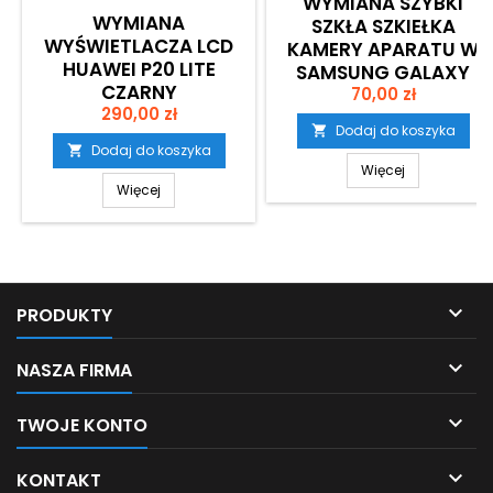
WYMIANA SZYBKI
WYMIANA
SZKŁA SZKIEŁKA
WYŚWIETLACZA LCD
KAMERY APARATU W
HUAWEI P20 LITE
SAMSUNG GALAXY
CZARNY
Cena
A30 SM-A305F
70,00 zł
Cena
(ORYGINALNY)
290,00 zł
KRAKÓW
Dodaj do koszyka

Dodaj do koszyka

Więcej
Więcej

PRODUKTY

NASZA FIRMA

TWOJE KONTO

KONTAKT