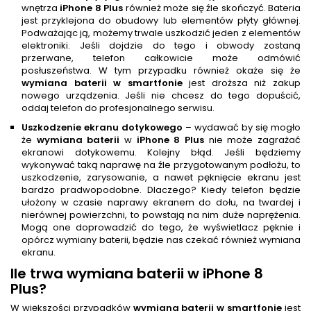
wnętrza
iPhone 8 Plus
również może się źle skończyć. Bateria
jest przyklejona do obudowy lub elementów płyty głównej.
Podważając ją, możemy trwale uszkodzić jeden z elementów
elektroniki. Jeśli dojdzie do tego i obwody zostaną
przerwane, telefon całkowicie może odmówić
posłuszeństwa. W tym przypadku również okaże się że
wymiana baterii w smartfonie
jest droższa niż zakup
nowego urządzenia. Jeśli nie chcesz do tego dopuścić,
oddaj telefon do profesjonalnego serwisu.
Uszkodzenie ekranu dotykowego
– wydawać by się mogło
że
wymiana baterii
w
iPhone 8 Plus
nie może zagrażać
ekranowi dotykowemu. Kolejny błąd. Jeśli będziemy
wykonywać taką naprawę na źle przygotowanym podłożu, to
uszkodzenie, zarysowanie, a nawet pęknięcie ekranu jest
bardzo pradwopodobne. Dlaczego? Kiedy telefon będzie
ułożony w czasie naprawy ekranem do dołu, na twardej i
nierównej powierzchni, to powstają na nim duże naprężenia.
Mogą one doprowadzić do tego, że wyświetlacz pęknie i
opórcz wymiany baterii, będzie nas czekać również wymiana
ekranu.
Ile trwa
wymiana baterii
w iPhone 8
Plus
?
W większości przypadków
wymiana baterii w smartfonie
jest