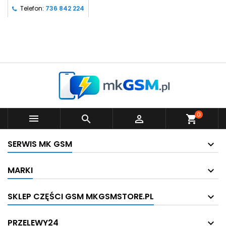
Telefon:
736 842 224
0



shopping_cart
SERWIS MK GSM
MARKI
SKLEP CZĘŚCI GSM MKGSMSTORE.PL
PRZELEWY24