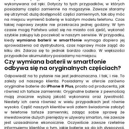
wykonywana od ręki. Dotyczy to tych przypadków, w których
posiadamy części zamienne na magazynie. Zawsze staramy
się utrzymać dużą dostępność części zamiennych, tak aby móc
na miejscu wymienić baterię w każdym modelu telefonu. Czas
takiej naprawy zwykle nie przekracza jednej godziny. W tym
czasie mogą Państwo udać się na miasto coś zjeść, wykonać
szybkie zakupy lub poczekać w naszym serwisie. W przypadku,
kiedy
wymiana baterii w smartfonie
wymaga dopiero jej
sprowadzenia od dystrybutora, czas naprawy może zająć do
kilku dni. Zdarza się to jednak bardzo rzadko. W większości
przypadków akumulatory posiadamy na miejscu.
Czy
wymiana baterii w smartfonie
odbywa się na oryginalnych częściach?
Odpowiedź na to pytanie nie jest jednoznaczna. I tak, i nie. To
zależy od naszego klienta. Posiadamy w ofercie zarówno
oryginalne baterie do
iPhone 8 Plus
, prosto od producenta, jak
również ich tańsze zamienniki. Oryginalne baterie z pewnością
mają znacznie wyższą jakość wykonania oraz żywotność.
Niestety ich cena również w wielu przypadkach jest równie
wysoka. Część naszych klientów woli zatem świadomie założyć
w telefonie tańsze zamienniki, zdając sobie sprawę że
inwestowanie dużych pieniędzy w używany smarton, nie zawsze
jest uzasadnione ekonoicznie. Oczywiście zawsze rzetelnie
informujemy klientów o tym, jakie baterie są do ich dyspozycji,