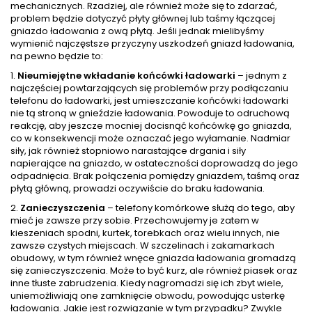
mechanicznych. Rzadziej, ale również może się to zdarzać,
problem będzie dotyczyć płyty głównej lub taśmy łączącej
gniazdo ładowania z ową płytą. Jeśli jednak mielibyśmy
wymienić najczęstsze przyczyny uszkodzeń gniazd ładowania,
na pewno będzie to:
1.
Nieumiejętne wkładanie końcówki ładowarki
– jednym z
najczęściej powtarzających się problemów przy podłączaniu
telefonu do ładowarki, jest umieszczanie końcówki ładowarki
nie tą stroną w gnieździe ładowania. Powoduje to odruchową
reakcję, aby jeszcze mocniej docisnąć końcówkę go gniazda,
co w konsekwencji może oznaczać jego wyłamanie. Nadmiar
siły, jak również stopniowo narastające drgania i siły
napierające na gniazdo, w ostateczności doprowadzą do jego
odpadnięcia. Brak połączenia pomiędzy gniazdem, taśmą oraz
płytą główną, prowadzi oczywiście do braku ładowania.
2.
Zanieczyszczenia
– telefony komórkowe służą do tego, aby
mieć je zawsze przy sobie. Przechowujemy je zatem w
kieszeniach spodni, kurtek, torebkach oraz wielu innych, nie
zawsze czystych miejscach. W szczelinach i zakamarkach
obudowy, w tym również wnęce gniazda ładowania gromadzą
się zanieczyszczenia. Może to być kurz, ale również piasek oraz
inne tłuste zabrudzenia. Kiedy nagromadzi się ich zbyt wiele,
uniemożliwiają one zamknięcie obwodu, powodując usterkę
ładowania. Jakie jest rozwiązanie w tym przypadku? Zwykle