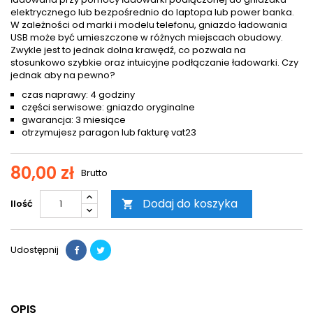
elektrycznego lub bezpośrednio do laptopa lub power banka.
W zależności od marki i modelu telefonu, gniazdo ładowania
USB może być umieszczone w różnych miejscach obudowy.
Zwykle jest to jednak dolna krawędź, co pozwala na
stosunkowo szybkie oraz intuicyjne podłączanie ładowarki. Czy
jednak aby na pewno?
czas naprawy: 4 godziny
części serwisowe: gniazdo oryginalne
gwarancja: 3 miesiące
otrzymujesz paragon lub fakturę vat23
80,00 zł
Brutto
Dodaj do koszyka
Ilość

Udostępnij
OPIS