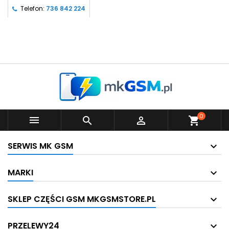
Telefon:
736 842 224
0



shopping_cart
SERWIS MK GSM
MARKI
SKLEP CZĘŚCI GSM MKGSMSTORE.PL
PRZELEWY24