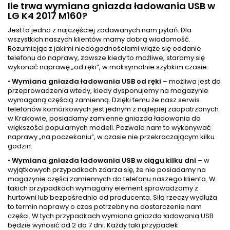
Ile trwa wymiana gniazda ładowania USB w
LG K4 2017 M160?
Jest to jedno z najczęściej zadawanych nam pytań. Dla
wszystkich naszych klientów mamy dobrą wiadomość.
Rozumiejąc z jakimi niedogodnościami wiąże się oddanie
telefonu do naprawy, zawsze kiedy to możliwe, staramy się
wykonać naprawę „od ręki”, w maksymalnie szybkim czasie.
•
Wymiana gniazda ładowania USB od ręki
– możliwa jest do
przeprowadzenia wtedy, kiedy dysponujemy na magazynie
wymaganą częścią zamienną. Dzięki temu że nasz serwis
telefonów komórkowych jest jednym z najlepiej zaopatrzonych
w Krakowie, posiadamy zamienne gniazda ładowania do
większości popularnych modeli. Pozwala nam to wykonywać
naprawy „na poczekaniu”, w czasie nie przekraczającym kilku
godzin.
•
Wymiana gniazda ładowania USB w ciągu kilku dni
– w
wyjątkowych przypadkach zdarza się, że nie posiadamy na
magazynie części zamiennych do telefonu naszego klienta. W
takich przypadkach wymagany element sprowadzamy z
hurtowni lub bezpośrednio od producenta. Siłą rzeczy wydłuża
to termin naprawy o czas potrzebny na dostarczenie nam
części. W tych przypadkach wymiana gniazda ładowania USB
będzie wynosić od 2 do 7 dni. Każdy taki przypadek