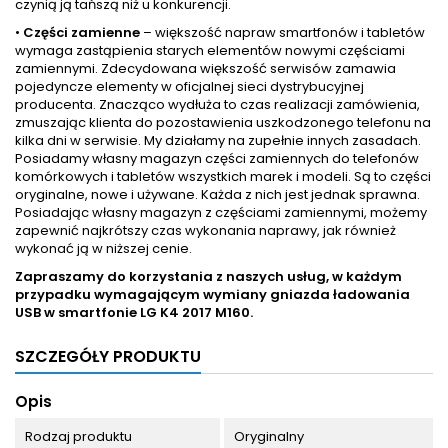
czynią ją tańszą niż u konkurencji.
•
Części zamienne
– większość napraw smartfonów i tabletów
wymaga zastąpienia starych elementów nowymi częściami
zamiennymi. Zdecydowana większość serwisów zamawia
pojedyncze elementy w oficjalnej sieci dystrybucyjnej
producenta. Znacząco wydłuża to czas realizacji zamówienia,
zmuszając klienta do pozostawienia uszkodzonego telefonu na
kilka dni w serwisie. My działamy na zupełnie innych zasadach.
Posiadamy własny magazyn części zamiennych do telefonów
komórkowych i tabletów wszystkich marek i modeli. Są to części
oryginalne, nowe i używane. Każda z nich jest jednak sprawna.
Posiadając własny magazyn z częściami zamiennymi, możemy
zapewnić najkrótszy czas wykonania naprawy, jak również
wykonać ją w niższej cenie.
Zapraszamy do korzystania z naszych usług, w każdym
przypadku wymagającym wymiany gniazda ładowania
USB w smartfonie
LG K4 2017 M160.
SZCZEGÓŁY PRODUKTU
Opis
Rodzaj produktu
Oryginalny