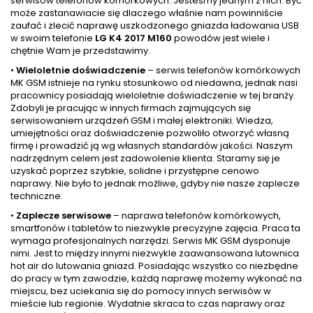
serwisów telefonów komórkowych. Jesteśmy jednym z nich. Być
może zastanawiacie się dlaczego właśnie nam powinniście
zaufać i zlecić naprawę uszkodzonego gniazda ładowania USB
w swoim telefonie
LG K4 2017 M160
powodów jest wiele i
chętnie Wam je przedstawimy.
•
Wieloletnie doświadczenie
– serwis telefonów komórkowych
MK GSM istnieje na rynku stosunkowo od niedawna, jednak nasi
pracownicy posiadają wieloletnie doświadczenie w tej branży.
Zdobyli je pracując w innych firmach zajmujących się
serwisowaniem urządzeń GSM i małej elektroniki. Wiedza,
umiejętności oraz doświadczenie pozwoliło otworzyć własną
firmę i prowadzić ją wg własnych standardów jakości. Naszym
nadrzędnym celem jest zadowolenie klienta. Staramy się je
uzyskać poprzez szybkie, solidne i przystępne cenowo
naprawy. Nie było to jednak możliwe, gdyby nie nasze zaplecze
techniczne.
•
Zaplecze serwisowe
– naprawa telefonów komórkowych,
smartfonów i tabletów to niezwykle precyzyjne zajęcia. Praca ta
wymaga profesjonalnych narzędzi. Serwis MK GSM dysponuje
nimi. Jest to między innymi niezwykle zaawansowana lutownica
hot air do lutowania gniazd. Posiadając wszystko co niezbędne
do pracy w tym zawodzie, każdą naprawę możemy wykonać na
miejscu, bez uciekania się do pomocy innych serwisów w
mieście lub regionie. Wydatnie skraca to czas naprawy oraz