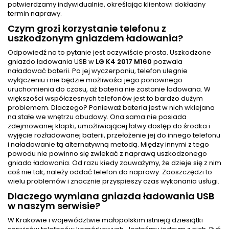
potwierdzamy indywidualnie, określając klientowi dokładny
termin naprawy.
Czym grozi korzystanie telefonu z
uszkodzonym gniazdem ładowania?
Odpowiedź na to pytanie jest oczywiście prosta. Uszkodzone
gniazdo ładowania USB w
LG K4 2017 M160
pozwala
naładować baterii. Po jej wyczerpaniu, telefon ulegnie
wyłączeniu i nie będzie możliwości jego ponownego
uruchomienia do czasu, aż bateria nie zostanie ładowana. W
większości współczesnych telefonów jest to bardzo dużym
problemem. Dlaczego? Ponieważ bateria jest w nich wklejana
na stałe we wnętrzu obudowy. Ona sama nie posiada
zdejmowanej klapki, umożliwiającej łatwy dostęp do środka i
wyjęcie rozładowanej baterii, przełożenie jej do innego telefonu
i naładowanie tą alternatywną metodą. Między innymi z tego
powodu nie powinno się zwlekać z naprawą uszkodzonego
gniada ładowania. Od razu kiedy zauważymy, że dzieje się z nim
coś nie tak, należy oddać telefon do naprawy. Zaoszczędzi to
wielu problemów i znacznie przyspieszy czas wykonania usługi.
Dlaczego wymiana gniazda ładowania USB
w naszym serwisie?
W Krakowie i województwie małopolskim istnieją dziesiątki