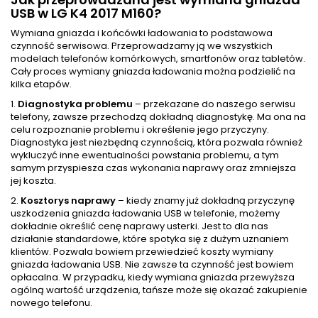
USB w LG K4 2017 M160?
Wymiana gniazda i końcówki ładowania to podstawowa
czynność serwisowa. Przeprowadzamy ją we wszystkich
modelach telefonów komórkowych, smartfonów oraz tabletów.
Cały proces wymiany gniazda ładowania można podzielić na
kilka etapów.
1.
Diagnostyka problemu
– przekazane do naszego serwisu
telefony, zawsze przechodzą dokładną diagnostykę. Ma ona na
celu rozpoznanie problemu i określenie jego przyczyny.
Diagnostyka jest niezbędną czynnością, która pozwala również
wykluczyć inne ewentualności powstania problemu, a tym
samym przyspiesza czas wykonania naprawy oraz zmniejsza
jej koszta.
2.
Kosztorys naprawy
– kiedy znamy już dokładną przyczynę
uszkodzenia gniazda ładowania USB w telefonie, możemy
dokładnie określić cenę naprawy usterki. Jest to dla nas
działanie standardowe, które spotyka się z dużym uznaniem
klientów. Pozwala bowiem przewiedzieć koszty wymiany
gniazda ładowania USB. Nie zawsze ta czynność jest bowiem
opłacalna. W przypadku, kiedy wymiana gniazda przewyższa
ogólną wartość urządzenia, tańsze może się okazać zakupienie
nowego telefonu.