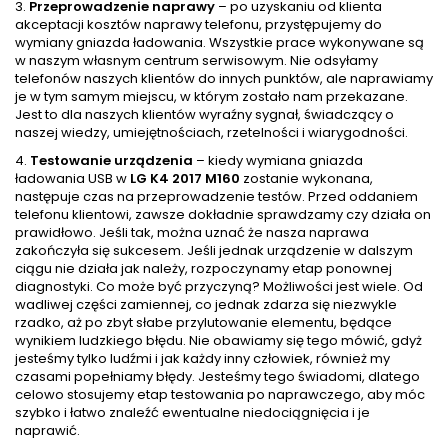
3.
Przeprowadzenie naprawy
– po uzyskaniu od klienta
akceptacji kosztów naprawy telefonu, przystępujemy do
wymiany gniazda ładowania. Wszystkie prace wykonywane są
w naszym własnym centrum serwisowym. Nie odsyłamy
telefonów naszych klientów do innych punktów, ale naprawiamy
je w tym samym miejscu, w którym zostało nam przekazane.
Jest to dla naszych klientów wyraźny sygnał, świadczący o
naszej wiedzy, umiejętnościach, rzetelności i wiarygodności.
4.
Testowanie urządzenia
– kiedy wymiana gniazda
ładowania USB w
LG K4 2017 M160
zostanie wykonana,
następuje czas na przeprowadzenie testów. Przed oddaniem
telefonu klientowi, zawsze dokładnie sprawdzamy czy działa on
prawidłowo. Jeśli tak, można uznać że nasza naprawa
zakończyła się sukcesem. Jeśli jednak urządzenie w dalszym
ciągu nie działa jak należy, rozpoczynamy etap ponownej
diagnostyki. Co może być przyczyną? Możliwości jest wiele. Od
wadliwej części zamiennej, co jednak zdarza się niezwykle
rzadko, aż po zbyt słabe przylutowanie elementu, będące
wynikiem ludzkiego błędu. Nie obawiamy się tego mówić, gdyż
jesteśmy tylko ludźmi i jak każdy inny człowiek, również my
czasami popełniamy błędy. Jesteśmy tego świadomi, dlatego
celowo stosujemy etap testowania po naprawczego, aby móc
szybko i łatwo znaleźć ewentualne niedociągnięcia i je
naprawić.