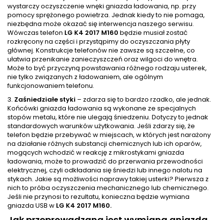
wystarczy oczyszczenie wnęki gniazda ładowania, np. przy
pomocy sprężonego powietrza. Jednak kiedy to nie pomaga,
niezbędna może okazać się interwencja naszego serwisu.
Wówczas telefon
LG K4 2017 M160
będzie musiał zostać
rozkręcony na części i przystąpimy do oczyszczania płyty
głównej. Konstrukcje telefonów nie zawsze są szczelne, co
ułatwia przenikanie zanieczyszczeń oraz wilgoci do wnętra.
Może to być przyczyną powstawania różnego rodzaju usterek,
nie tylko związanych z ładowaniem, ale ogólnym
funkcjonowaniem telefonu.
3.
Zaśniedziałe styki
– zdarza się to bardzo rzadko, ale jednak.
Końcówki gniazda ładowania są wykonane ze specjalnych
stopów metalu, które nie ulegają śniedzeniu. Dotyczy to jednak
standardowych warunków użytkowania. Jeśli zdarzy się, że
telefon będzie przebywać w miejscach, w których jest narażony
na działanie różnych substancji chemicznych lub ich oparów,
mogących wchodzić w reakcję z mikrostykami gniazda
ładowania, może to prowadzić do przerwania przewodności
elektrycznej, czyli odkładania się śniedzi lub innego nalotu na
stykach. Jakie są możliwości naprawy takiej usterki? Pierwsza z
nich to próba oczyszczenia mechanicznego lub chemicznego.
Jeśli nie przynosi to rezultatu, konieczna będzie wymiana
gniazda USB w
LG K4 2017 M160.
Jak przeprowadzana jest wymiana gniazda