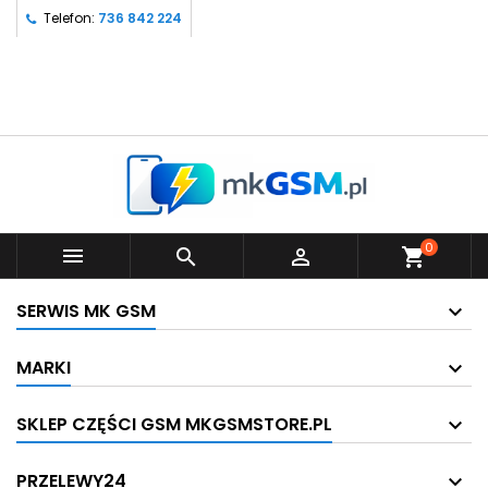
Telefon:
736 842 224
0



shopping_cart
SERWIS MK GSM
MARKI
SKLEP CZĘŚCI GSM MKGSMSTORE.PL
PRZELEWY24