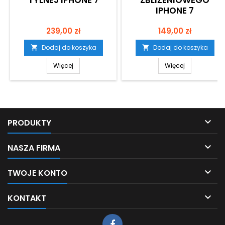
TYLNEJ IPHONE 7
ZBLIŻENIOWEGO
IPHONE 7
Cena
Cena
239,00 zł
149,00 zł
Dodaj do koszyka
Dodaj do koszyka


Więcej
Więcej

PRODUKTY

NASZA FIRMA

TWOJE KONTO

KONTAKT