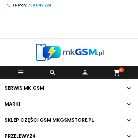
Telefon:
736 842 224
0



shopping_cart
SERWIS MK GSM
MARKI
SKLEP CZĘŚCI GSM MKGSMSTORE.PL
PRZELEWY24