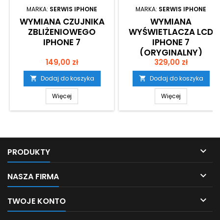
MARKA:
SERWIS IPHONE
MARKA:
SERWIS IPHONE
WYMIANA CZUJNIKA
WYMIANA
ZBLIŻENIOWEGO
WYŚWIETLACZA LCD
IPHONE 7
IPHONE 7
(ORYGINALNY)
Cena
Cena
149,00 zł
329,00 zł
Dodaj do koszyka
Dodaj do koszyka


Więcej
Więcej

PRODUKTY

NASZA FIRMA

TWOJE KONTO