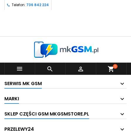
Telefon:
736 842 224
0



shopping_cart
SERWIS MK GSM
MARKI
SKLEP CZĘŚCI GSM MKGSMSTORE.PL
PRZELEWY24