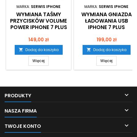
MARKA:
SERWIS IPHONE
MARKA:
SERWIS IPHONE
WYMIANA TAŚMY
WYMIANA GNIAZDA
PRZYCISKÓW VOLUME
ŁADOWANIA USB
POWER IPHONE 7 PLUS
IPHONE 7 PLUS
Cena
Cena
149,00 zł
199,00 zł
Dodaj do koszyka
Dodaj do koszyka


Więcej
Więcej

PRODUKTY

NASZA FIRMA

TWOJE KONTO