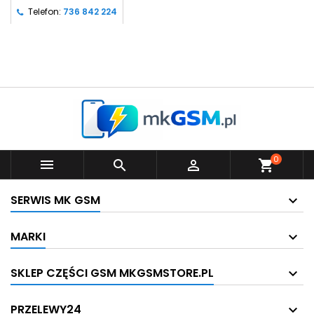
Telefon:
736 842 224
0



shopping_cart
SERWIS MK GSM
MARKI
SKLEP CZĘŚCI GSM MKGSMSTORE.PL
PRZELEWY24