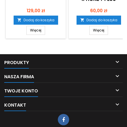
Cena
Cena
129,00 zł
60,00 zł
Dodaj do koszyka
Dodaj do koszyka


Więcej
Więcej

PRODUKTY

NASZA FIRMA

TWOJE KONTO

KONTAKT