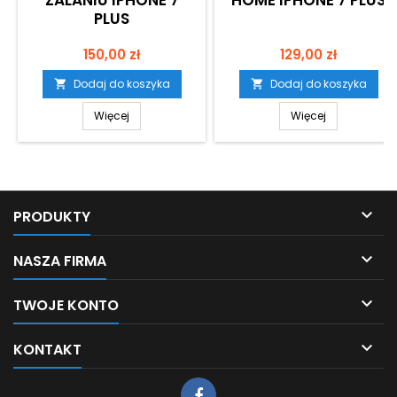
ZALANIU IPHONE 7
HOME IPHONE 7 PLUS
PLUS
Cena
Cena
150,00 zł
129,00 zł
Dodaj do koszyka
Dodaj do koszyka


Więcej
Więcej

PRODUKTY

NASZA FIRMA

TWOJE KONTO

KONTAKT