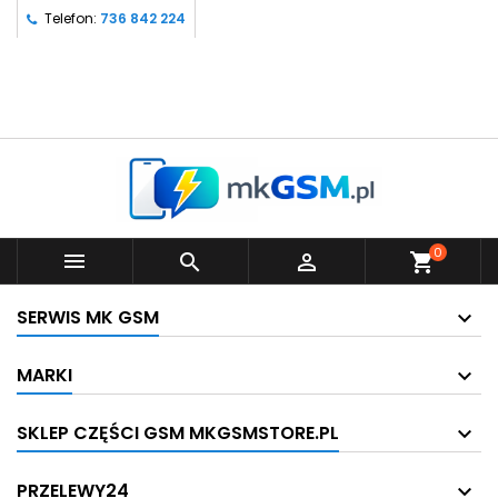
Telefon:
736 842 224
0



shopping_cart
SERWIS MK GSM
MARKI
SKLEP CZĘŚCI GSM MKGSMSTORE.PL
PRZELEWY24