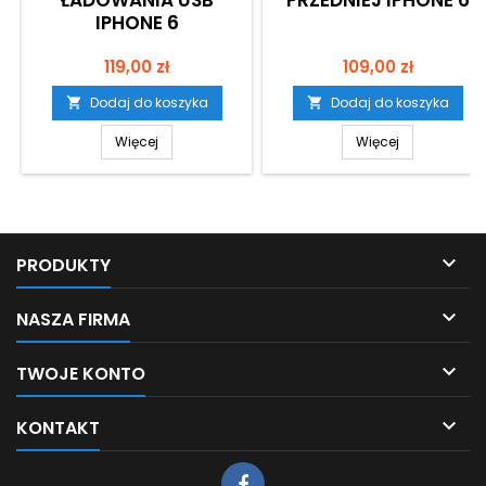
ŁADOWANIA USB
PRZEDNIEJ IPHONE 6
IPHONE 6
Cena
Cena
119,00 zł
109,00 zł
Dodaj do koszyka
Dodaj do koszyka


Więcej
Więcej

PRODUKTY

NASZA FIRMA

TWOJE KONTO

KONTAKT