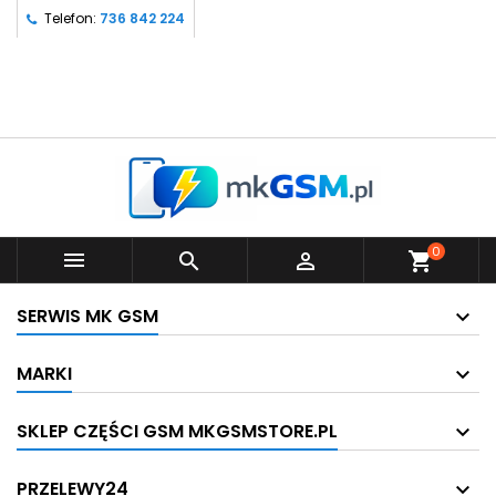
Telefon:
736 842 224
0



shopping_cart
SERWIS MK GSM
MARKI
SKLEP CZĘŚCI GSM MKGSMSTORE.PL
PRZELEWY24