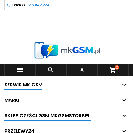
Telefon:
736 842 224
0



shopping_cart
SERWIS MK GSM
MARKI
SKLEP CZĘŚCI GSM MKGSMSTORE.PL
PRZELEWY24