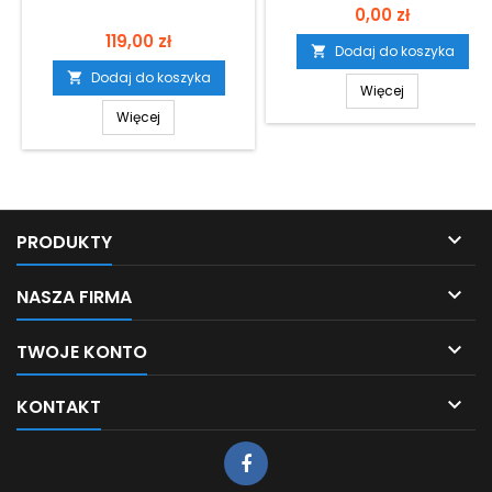
Cena
0,00 zł
Cena
119,00 zł
Dodaj do koszyka

Dodaj do koszyka

Więcej
Więcej

PRODUKTY

NASZA FIRMA

TWOJE KONTO

KONTAKT