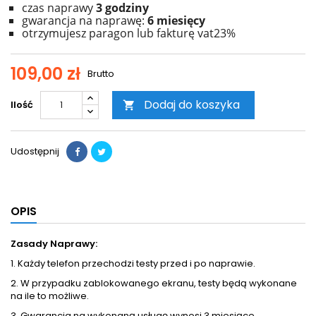
czas naprawy
3 godziny
gwarancja na naprawę:
6 miesięcy
otrzymujesz paragon lub fakturę vat23%
109,00 zł
Brutto
Dodaj do koszyka
Ilość

Udostępnij
OPIS
Zasady Naprawy:
1. Każdy telefon przechodzi testy przed i po naprawie.
2. W przypadku zablokowanego ekranu, testy będą wykonane
na ile to możliwe.
3. Gwarancja na wykonaną usługę wynosi 3 miesiące.