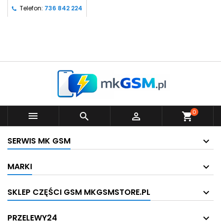
Telefon:
736 842 224
0



shopping_cart
SERWIS MK GSM
MARKI
SKLEP CZĘŚCI GSM MKGSMSTORE.PL
PRZELEWY24