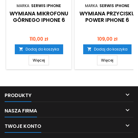
MARKA:
SERWIS IPHONE
MARKA:
SERWIS IPHONE
WYMIANA MIKROFONU
WYMIANA PRZYCISKU
GÓRNEGO IPHONE 6
POWER IPHONE 6
Cena
Cena
110,00 zł
109,00 zł
Dodaj do koszyka
Dodaj do koszyka


Więcej
Więcej

PRODUKTY

NASZA FIRMA

TWOJE KONTO