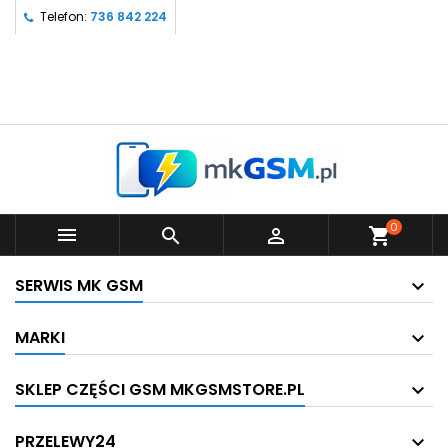
Telefon:
736 842 224
0



shopping_cart
SERWIS MK GSM
MARKI
SKLEP CZĘŚCI GSM MKGSMSTORE.PL
PRZELEWY24