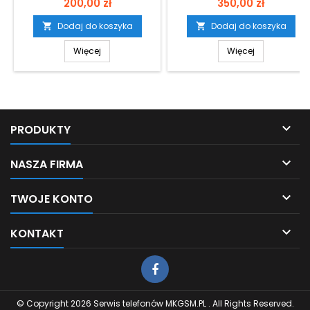
Cena
Cena
200,00 zł
350,00 zł
Dodaj do koszyka
Dodaj do koszyka


Więcej
Więcej

PRODUKTY

NASZA FIRMA

TWOJE KONTO

KONTAKT
© Copyright 2026 Serwis telefonów MKGSM.PL . All Rights Reserved.