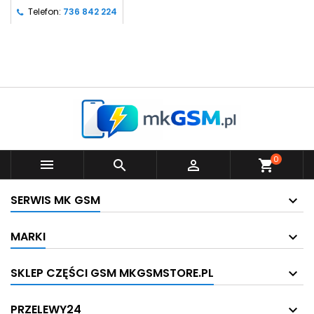
Telefon:
736 842 224
0



shopping_cart
SERWIS MK GSM
MARKI
SKLEP CZĘŚCI GSM MKGSMSTORE.PL
PRZELEWY24