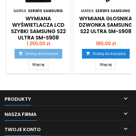
MARKA:
SERWIS SAMSUNG
MARKA:
SERWIS SAMSUNG
WYMIANA
WYMIANA GŁOSNIKA
WYŚWIETLACZA LCD
DZWONKA SAMSUNG
SZYBKI SAMSUNG S22
S22 ULTRA SM-S908
ULTRA SM-S908
Cena
Cena
(ORYGINALNY)
1 250,00 zł
190,00 zł
Dodaj do koszyka
Dodaj do koszyka


Więcej
Więcej

PRODUKTY

NASZA FIRMA

TWOJE KONTO