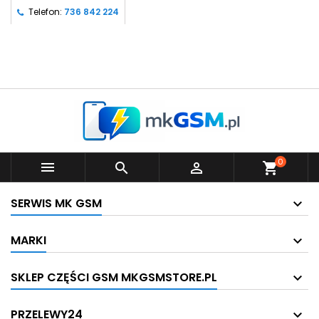
Telefon:
736 842 224
0



shopping_cart
SERWIS MK GSM
MARKI
SKLEP CZĘŚCI GSM MKGSMSTORE.PL
PRZELEWY24