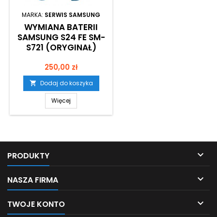
MARKA:
SERWIS SAMSUNG
WYMIANA BATERII
SAMSUNG S24 FE SM-
S721 (ORYGINAŁ)
Cena
250,00 zł
Dodaj do koszyka

Więcej

PRODUKTY

NASZA FIRMA

TWOJE KONTO