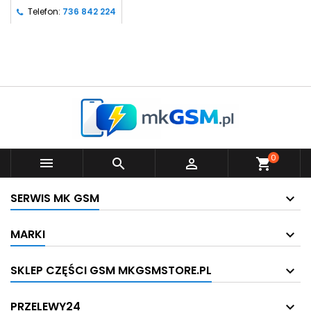
Telefon:
736 842 224
0



shopping_cart
SERWIS MK GSM
MARKI
SKLEP CZĘŚCI GSM MKGSMSTORE.PL
PRZELEWY24