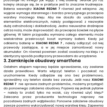
pozostaje nic innego jak wyjąć z niej baterię. Jednak po raz
kolejny okazuje się, że w praktyce jest to znacznie trudniejsze.
Bateria wewnątrz
XIAOMI REDMI 7
również jest wklejona. Jej
wyjęcie wymaga starannego i bardzo precyzyjnego przecięcia
warstwy mocnego kleju. Aby nie doszło do uszkodzenia
elementów elektronicznych, należy postępować z niezwykle
dużą ostrożnością i dokładnością. Jedno nieuważne draśnięcie
ostrza noża, może doprowadzić do przecięcia ścieżek na płycie
głównej. W takim przypadku wymiana całego elementu może
wielokrotnie przekroczyć koszt wymiany baterii. Kiedy już
odkleimy baterię w
XIAOMI REDMI 7
, należy odłączyć od niej
przewody zasilające, a w jej miejsce zamontować nowy
akumulator. On również powinien zostać osadzony na kleju i w
identyczny sposób podłączony przewodami do urządzenia.
3. Zamknięcie obudowy smartfona
Ostatnim etapem naprawy będzie sprawdzenie, czy zasilanie
działa prawidłowo. Warto włączyć telefon i poczekać na
uruchomienie. Kiedy odbędzie się ono bez problemowo,
sprawdźmy czy telefon działa bez zarzutu. Jeśli nasz
XIAOMI
REDMI 7
nie sprawia żadnych problemów, możemy przystąpić
do ponownego założenia obudowy. Pojawia się jednak pytanie
– należy to zrobić tylko na wcisk, czy również użyć kleju?
Zalecana przez producenta technologia naprawy nie
pozostawia żadnych wątpliwości. Ponowne założenie obudowy
zawsze powinno wykorzystywać nową warstwę kleju. Zapewnia