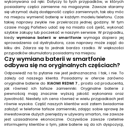
wykonywana od ręki. Dotyczy to tych przypadków, w których
posiadamy części zamienne na magazynie. Zawsze staramy
się utrzymać dużą dostępność części zamiennych, tak aby móc
na miejscu wymienić baterię w każdym modelu telefonu. Czas
takiej naprawy zwykle nie przekracza jednej godziny. W tym
czasie mogą Państwo udać się na miasto coś zjeść, wykonać
szybkie zakupy lub poczekać w naszym serwisie. W przypadku,
kiedy
wymiana baterii w smartfonie
wymaga dopiero jej
sprowadzenia od dystrybutora, czas naprawy może zająć do
kilku dni. Zdarza się to jednak bardzo rzadko. W większości
przypadków akumulatory posiadamy na miejscu.
Czy
wymiana baterii w smartfonie
odbywa się na oryginalnych częściach?
Odpowiedź na to pytanie nie jest jednoznaczna. I tak, i nie. To
zależy od naszego klienta. Posiadamy w ofercie zarówno
oryginalne baterie do
XIAOMI REDMI 7
, prosto od producenta,
jak również ich tańsze zamienniki. Oryginalne baterie z
pewnością mają znacznie wyższą jakość wykonania oraz
żywotność. Niestety ich cena również w wielu przypadkach jest
równie wysoka. Część naszych klientów woli zatem świadomie
założyć w telefonie tańsze zamienniki, zdając sobie sprawę że
inwestowanie dużych pieniędzy w używany smarton, nie zawsze
jest uzasadnione ekonoicznie. Oczywiście zawsze rzetelnie
informujemy klientów o tym, jakie baterie są do ich dyspozycji,