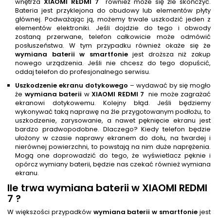
wnętrza
XIAOMI REDMI 7
również może się źle skończyć.
Bateria jest przyklejona do obudowy lub elementów płyty
głównej. Podważając ją, możemy trwale uszkodzić jeden z
elementów elektroniki. Jeśli dojdzie do tego i obwody
zostaną przerwane, telefon całkowicie może odmówić
posłuszeństwa. W tym przypadku również okaże się że
wymiana baterii w smartfonie
jest droższa niż zakup
nowego urządzenia. Jeśli nie chcesz do tego dopuścić,
oddaj telefon do profesjonalnego serwisu.
Uszkodzenie ekranu dotykowego
– wydawać by się mogło
że
wymiana baterii
w
XIAOMI REDMI 7
nie może zagrażać
ekranowi dotykowemu. Kolejny błąd. Jeśli będziemy
wykonywać taką naprawę na źle przygotowanym podłożu, to
uszkodzenie, zarysowanie, a nawet pęknięcie ekranu jest
bardzo pradwopodobne. Dlaczego? Kiedy telefon będzie
ułożony w czasie naprawy ekranem do dołu, na twardej i
nierównej powierzchni, to powstają na nim duże naprężenia.
Mogą one doprowadzić do tego, że wyświetlacz pęknie i
opórcz wymiany baterii, będzie nas czekać również wymiana
ekranu.
Ile trwa
wymiana baterii
w XIAOMI REDMI
7
?
W większości przypadków
wymiana baterii w smartfonie
jest