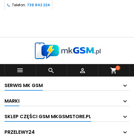
Telefon:
736 842 224
0



shopping_cart
SERWIS MK GSM
MARKI
SKLEP CZĘŚCI GSM MKGSMSTORE.PL
PRZELEWY24