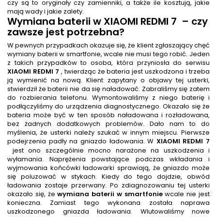
czy są to oryginały czy zamienniki, a także ile kosztują, jakie
mają wady i jakie zalety.
Wymiana baterii
w XIAOMI REDMI 7
– czy
zawsze jest potrzebna?
W pewnych przypadkach okazuje się, że klient zgłaszający chęć
wymiany baterii w smartfonie, wcale nie musi tego robić. Jeden
z takich przypadków to osoba, która przyniosła do serwisu
XIAOMI REDMI 7
, twierdząc że bateria jest uszkodzona i trzeba
ją wymienić na nową. Klient zapytany o objawy tej usterki,
stwierdził że baterii nie da się naładować. Zabraliśmy się zatem
do rozbierania telefonu. Wymontowaliśmy z niego baterię i
podłączyliśmy do urządzenia diagnostycznego. Okazało się że
bateria może być w ten sposób naładowana i rozładowana,
bez żadnych dodatkowych problemów. Dało nam to do
myślenia, że usterki należy szukać w innym miejscu. Pierwsze
podejrzenia padły na gniazdo ładowania. W
XIAOMI REDMI 7
jest ono szczególnie mocno narażone na uszkodzenia i
wyłamania. Naprężenia powstające podczas wkładania i
wyjmowania końcówki ładowarki sprawiają, że gniazdo może
się poluzować w stykach. Kiedy do tego dojdzie, obwód
ładowania zostaje przerwany. Po zdiagnozowaniu tej usterki
okazało się, że
wymiana baterii w smartfonie
wcale nie jest
konieczna. Zamiast tego wykonana została naprawa
uszkodzonego gniazda ładowania. Wlutowaliśmy nowe