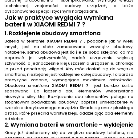
bardziej pracochłonna i skomplikowana. Wymaga wiedzy
technicznej, znajomości budowy urządzeń, a także
dysponowania specjalistycznymi narzędziami.
Jak w praktyce wygląda
wymiana
baterii
w XIAOMI REDMI 7 ?
1. Rozklejenie obudowy smartfona
Bateria w telefonie
XIAOMI REDMI 7
, podobnie jak w wielu
innych, jest na stałe zamocowana wewnątrz obudowy.
Notabene, sama obudowa jest ściśle ze soba sklejona, co ma
poprawić jej wytrzymałość, nadać urządzeniu większą
sztywność, a jednocześnie klej uszczelnia urządzenie, chroniąc
je przed penetracją wilgoci. Aby móc dostać się do wnętrza
smartfonu, niezbędne jest rozklejenie całej obudowy. To bardzo
precyzyjne zadanie, wymagające maksimum ostrożności.
Obudowa smartfona
XIAOMI REDMI 7
jest bardzo ściśle
spasowana. Do łączenia obu elementów wykorzystano
niezwykle silny klej. Rozłączenie obu elementów polega na
stopniowym podważaniu obudowy, poprzez umieszczenie w
szczelnie dedykowanego narzędzia. Składa się ono z płaskiego
ostrza, które przecina warstwę kleju, oddzielając oba elementy
od siebie.
2.
Wymiana baterii w smartfonie
– wyklejenie
Kiedy już dostaniemy się do wnętrza obudowy telefonu, nie