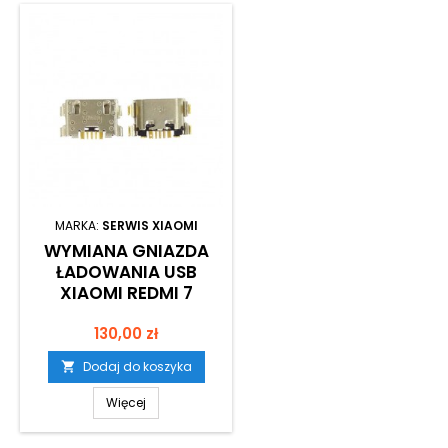
MARKA:
SERWIS XIAOMI
WYMIANA GNIAZDA
ŁADOWANIA USB
XIAOMI REDMI 7
Cena
130,00 zł
Dodaj do koszyka

Więcej