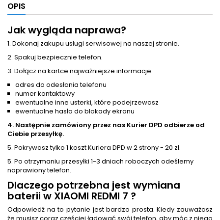
OPIS
Jak wygląda naprawa?
1. Dokonaj zakupu usługi serwisowej na naszej stronie.
2. Spakuj bezpiecznie telefon.
3. Dołącz na kartce najważniejsze informacje:
adres do odesłania telefonu
numer kontaktowy
ewentualne inne usterki, które podejrzewasz
ewentualne hasło do blokady ekranu
4. Następnie zamówiony przez nas Kurier DPD odbierze od
Ciebie przesyłkę.
5. Pokrywasz tylko 1 koszt Kuriera DPD w 2 strony - 20 zł.
5. Po otrzymaniu przesyłki 1-3 dniach roboczych odeślemy
naprawiony telefon.
Dlaczego potrzebna jest
wymiana
baterii
w XIAOMI REDMI 7 ?
Odpowiedź na to pytanie jest bardzo prosta. Kiedy zauważasz
że musisz coraz częściej ładować swój telefon, aby móc z niego