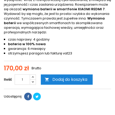
jej pojemność i czas zasilania urządzenia. Rowiązaniem może
się okazać
wymiana baterii w smartfonie XIAOMI REDMI 7
.
Wydawać by się mogło, że jest to prosta i szybka do wykonania
czynność. Tymczasem prawda jest zupełnie inna.
Wymiana
baterii
we współczesnych smartfonach to skomplikowana
operacja, wymagająca fachowej wiedzy, umiejętności oraz
profesjonalnych narzędzi.
czas naprawy: 4 godziny
bateria w 100% nowa
gwarancja: 6 miesięcy
otrzymujesz paragon lub fakturę vat23
170,00 zł
Brutto
Dodaj do koszyka
Ilość

Udostępnij