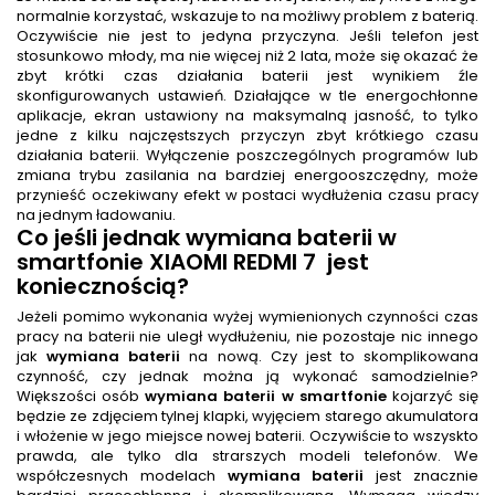
normalnie korzystać, wskazuje to na możliwy problem z baterią.
Oczywiście nie jest to jedyna przyczyna. Jeśli telefon jest
stosunkowo młody, ma nie więcej niż 2 lata, może się okazać że
zbyt krótki czas działania baterii jest wynikiem źle
skonfigurowanych ustawień. Działające w tle energochłonne
aplikacje, ekran ustawiony na maksymalną jasność, to tylko
jedne z kilku najczęstszych przyczyn zbyt krótkiego czasu
działania baterii. Wyłączenie poszczególnych programów lub
zmiana trybu zasilania na bardziej energooszczędny, może
przynieść oczekiwany efekt w postaci wydłużenia czasu pracy
na jednym ładowaniu.
Co jeśli jednak
wymiana baterii w
smartfonie XIAOMI REDMI 7
jest
koniecznością?
Jeżeli pomimo wykonania wyżej wymienionych czynności czas
pracy na baterii nie uległ wydłużeniu, nie pozostaje nic innego
jak
wymiana baterii
na nową. Czy jest to skomplikowana
czynność, czy jednak można ją wykonać samodzielnie?
Większości osób
wymiana baterii w smartfonie
kojarzyć się
będzie ze zdjęciem tylnej klapki, wyjęciem starego akumulatora
i włożenie w jego miejsce nowej baterii. Oczywiście to wszyskto
prawda, ale tylko dla strarszych modeli telefonów. We
współczesnych modelach
wymiana baterii
jest znacznie