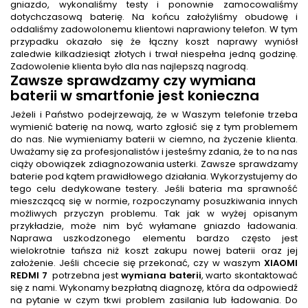
gniazdo, wykonaliśmy testy i ponownie zamocowaliśmy
dotychczasową baterię. Na końcu założyliśmy obudowę i
oddaliśmy zadowolonemu klientowi naprawiony telefon. W tym
przypadku okazało się że łączny koszt naprawy wyniósł
zaledwie kilkadziesiąt złotych i trwał niespełna jedną godzinę.
Zadowolenie klienta było dla nas najlepszą nagrodą.
Zawsze sprawdzamy czy wymiana
baterii w smartfonie jest konieczna
Jeżeli i Państwo podejrzewają, że w Waszym telefonie trzeba
wymienić baterię na nową, warto zgłosić się z tym problemem
do nas. Nie wymieniamy baterii w ciemno, na życzenie klienta.
Uważamy się za profesjonalistów i jesteśmy zdania, że to na nas
ciąży obowiązek zdiagnozowania usterki. Zawsze sprawdzamy
baterie pod kątem prawidłowego działania. Wykorzystujemy do
tego celu dedykowane testery. Jeśli bateria ma sprawność
mieszczącą się w normie, rozpoczynamy posuzkiwania innych
możliwych przyczyn problemu. Tak jak w wyżej opisanym
przykładzie, może nim być wyłamane gniazdo ładowania.
Naprawa uszkodzonego elementu bardzo często jest
wielokrotnie tańsza niż koszt zakupu nowej baterii oraz jej
założenie. Jeśli chcecie się przekonać, czy w waszym
XIAOMI
REDMI 7
potrzebna jest
wymiana baterii
, warto skontaktować
się z nami. Wykonamy bezpłatną diagnozę, która da odpowiedź
na pytanie w czym tkwi problem zasilania lub ładowania. Do