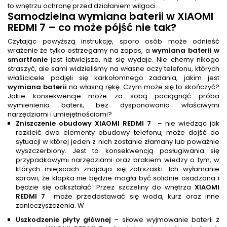
to wnętrzu ochronę przed działaniem wilgoci.
Samodzielna
wymiana baterii
w XIAOMI
REDMI 7 – co może pójść nie tak?
Czytając powyższą instrukcję, sporo osób może odnieść
wrażenie że tylko ostrzegamy na zapas, a
wymiana baterii w
smartfonie
jest łatwiejsza, niż się wydaje. Nie chemy nikogo
straszyć, ale sami widzieliśmy na własne oczy telefonu, których
właśicicele podjęli się karkołomnego zadania, jakim jest
wymiana baterii
na własną rękę. Czym może się to skończyć?
Jakie konsekwencje może za sobą pociągnąć próba
wymienienia baterii, bez dysponowania właściwymi
narzędziami i umiejętnościami?
Zniszczenie obudowy XIAOMI REDMI 7
– nie wiedząc jak
rozkleić dwa elementy obudowy telefonu, może dojść do
sytuacji w której jeden z nich zostanie złamany lub poważnie
wyszczerbiony. Jest to konsekwencją posługiwania się
przypadkowymi narzędziami oraz brakiem wiedzy o tym, w
których miejscach znajduja się zatrszaski. Ich wyłamanie
sprawi, że klapka nie będzie mogła być solidnie osadzona i
będzie się odkształać. Przez szczeliny do wnętrza
XIAOMI
REDMI 7
może przedostawać się woda, kurz oraz inne
zanieczyszczenia. W
Uszkodzenie płyty głównej
– siłowe wyjmowanie baterii z