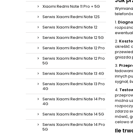
Jak pr
Xiaomi Redmi Note 11 Pro + 5G
Wymiana 
telefonó
Serwis Xiaomi Redmi Note 12S
1.
Diagno
Serwis Xiaomi Redmi Note 12
rozpoznan
ewentual
Serwis Xiaomi Redmi Note 12 5G
2.
Koszt
określić 
Serwis Xiaomi Redmi Note 12 Pro
przewied
gniazda 
Serwis Xiaomi Redmi Note 12 Pro
5G
3.
Przep
ładowani
Serwis Xiaomi Redmi Note 13 4G
innych p
sygnał, ś
Serwis Xiaomi Redmi Note 13 Pro
4G
4.
Testo
przeprow
Serwis Xiaomi Redmi Note 14 Pro
można uz
4G
rozpoczy
zdarza si
Serwis Xiaomi Redmi Note 14 5G
mówić, gd
celowo s
Serwis Xiaomi Redmi Note 14 Pro
5G
Ile tr