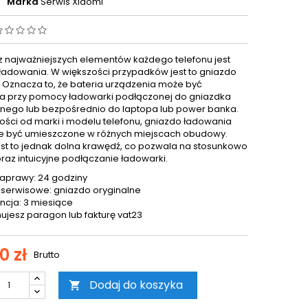
Marka
Serwis Xiaomi
 najważniejszych elementów każdego telefonu jest
ładowania. W większości przypadków jest to gniazdo
. Oznacza to, że bateria urządzenia może być
 przy pomocy ładowarki podłączonej do gniazdka
znego lub bezpośrednio do laptopa lub power banka.
ości od marki i modelu telefonu, gniazdo ładowania
 być umieszczone w różnych miejscach obudowy.
est to jednak dolna krawędź, co pozwala na stosunkowo
oraz intuicyjne podłączanie ładowarki.
aprawy: 24 godziny
 serwisowe: gniazdo oryginalne
cja: 3 miesiące
ujesz paragon lub fakturę vat23
0 zł
Brutto
Dodaj do koszyka
