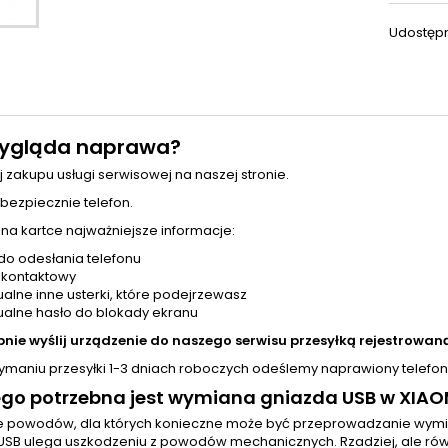
Udostępn
ygląda naprawa?
j zakupu usługi serwisowej na naszej stronie.
 bezpiecznie telefon.
 na kartce najważniejsze informacje:
do odesłania telefonu
 kontaktowy
alne inne usterki, które podejrzewasz
alne hasło do blokady ekranu
pnie wyślij urządzenie do naszego serwisu przesyłką rejestrowaną
zymaniu przesyłki 1-3 dniach roboczych odeślemy naprawiony telefon
go potrzebna jest wymiana gniazda USB w XIAO
le powodów, dla których konieczne może być przeprowadzanie wym
USB ulega uszkodzeniu z powodów mechanicznych. Rzadziej, ale rów