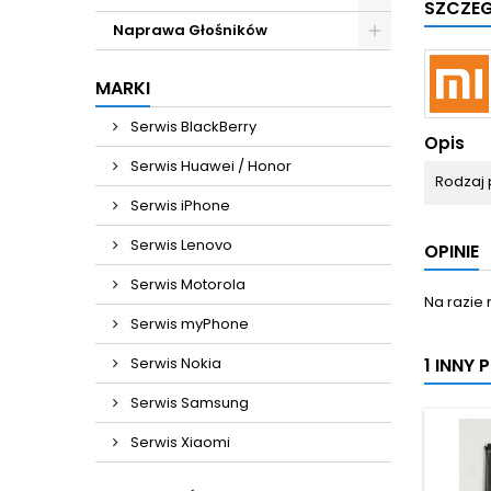
SZCZE
Naprawa Głośników
MARKI
Serwis BlackBerry
Opis
Serwis Huawei / Honor
Rodzaj 
Serwis iPhone
Serwis Lenovo
OPINIE
Serwis Motorola
Na razie 
Serwis myPhone
1 INNY
Serwis Nokia
Serwis Samsung
Serwis Xiaomi