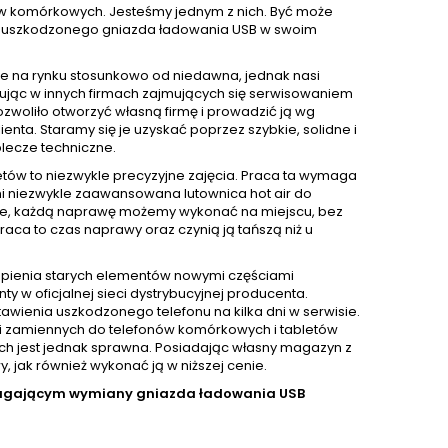
nów komórkowych. Jesteśmy jednym z nich. Być może
wę uszkodzonego gniazda ładowania USB w swoim
.
e na rynku stosunkowo od niedawna, jednak nasi
acując w innych firmach zajmujących się serwisowaniem
ozwoliło otworzyć własną firmę i prowadzić ją wg
ta. Staramy się je uzyskać poprzez szybkie, solidne i
lecze techniczne.
ów to niezwykle precyzyjne zajęcia. Praca ta wymaga
mi niezwykle zaawansowana lutownica hot air do
zie, każdą naprawę możemy wykonać na miejscu, bez
aca to czas naprawy oraz czynią ją tańszą niż u
pienia starych elementów nowymi częściami
 oficjalnej sieci dystrybucyjnej producenta.
awienia uszkodzonego telefonu na kilka dni w serwisie.
i zamiennych do telefonów komórkowych i tabletów
nich jest jednak sprawna. Posiadając własny magazyn z
jak również wykonać ją w niższej cenie.
magającym wymiany gniazda ładowania USB