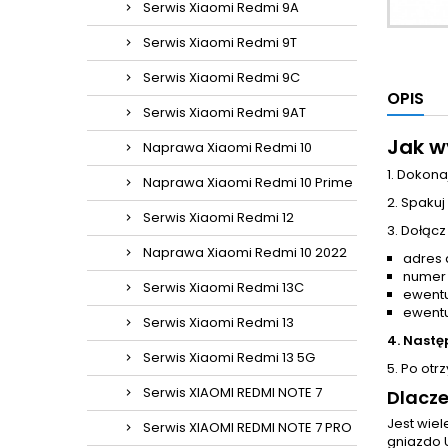
Serwis Xiaomi Redmi 9A
Serwis Xiaomi Redmi 9T
Serwis Xiaomi Redmi 9C
OPIS
Serwis Xiaomi Redmi 9AT
Jak w
Naprawa Xiaomi Redmi 10
1. Dokona
Naprawa Xiaomi Redmi 10 Prime
2. Spakuj
Serwis Xiaomi Redmi 12
3. Dołącz
Naprawa Xiaomi Redmi 10 2022
adres 
numer
Serwis Xiaomi Redmi 13C
ewentu
ewentu
Serwis Xiaomi Redmi 13
4. Nastę
Serwis Xiaomi Redmi 13 5G
5. Po otr
Serwis XIAOMI REDMI NOTE 7
Dlacze
Jest wie
Serwis XIAOMI REDMI NOTE 7 PRO
gniazdo 