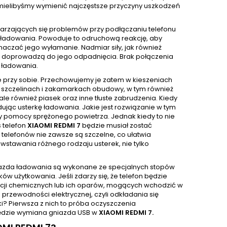
k mielibyśmy wymienić najczęstsze przyczyny uszkodzeń
tarzających się problemów przy podłączaniu telefonu
ie ładowania. Powoduje to odruchową reakcję, aby
czać jego wyłamanie. Nadmiar siły, jak również
ci doprowadzą do jego odpadnięcia. Brak połączenia
 ładowania.
e przy sobie. Przechowujemy je zatem w kieszeniach
 W szczelinach i zakamarkach obudowy, w tym również
e również piasek oraz inne tłuste zabrudzenia. Kiedy
ując usterkę ładowania. Jakie jest rozwiązanie w tym
y pomocy sprężonego powietrza. Jednak kiedy to nie
 telefon
XIAOMI REDMI 7
będzie musiał zostać
e telefonów nie zawsze są szczelne, co ułatwia
wstawania różnego rodzaju usterek, nie tylko
niazda ładowania są wykonane ze specjalnych stopów
w użytkowania. Jeśli zdarzy się, że telefon będzie
ancji chemicznych lub ich oparów, mogących wchodzić w
przewodności elektrycznej, czyli odkładania się
rki? Pierwsza z nich to próba oczyszczenia
 będzie wymiana gniazda USB w
XIAOMI REDMI 7.