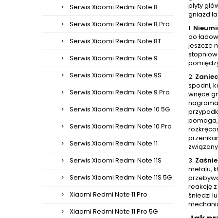
płyty głó
Serwis Xiaomi Redmi Note 8
gniazd ł
Serwis Xiaomi Redmi Note 8 Pro
1.
Nieumi
do ładow
Serwis Xiaomi Redmi Note 8T
jeszcze 
stopniow
Serwis Xiaomi Redmi Note 9
pomiędzy
Serwis Xiaomi Redmi Note 9S
2.
Zaniec
spodni, k
Serwis Xiaomi Redmi Note 9 Pro
wnęce gni
nagromad
Serwis Xiaomi Redmi Note 10 5G
przypadk
pomaga, 
Serwis Xiaomi Redmi Note 10 Pro
rozkręcon
przenikan
Serwis Xiaomi Redmi Note 11
związany
Serwis Xiaomi Redmi Note 11S
3.
Zaśnie
metalu, k
Serwis Xiaomi Redmi Note 11S 5G
przebywa
reakcję 
Xiaomi Redmi Note 11 Pro
śniedzi l
mechanic
Xiaomi Redmi Note 11 Pro 5G