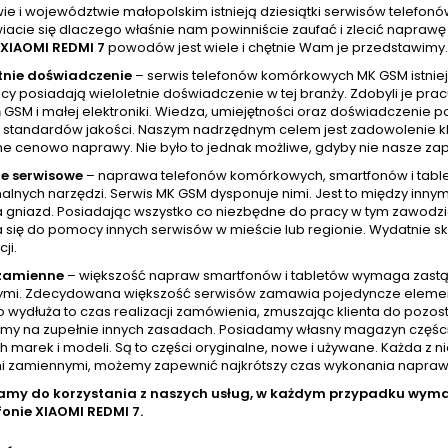
ie i województwie małopolskim istnieją dziesiątki serwisów telefo
iacie się dlaczego właśnie nam powinniście zaufać i zlecić napra
XIAOMI REDMI 7
powodów jest wiele i chętnie Wam je przedstawimy
tnie doświadczenie
– serwis telefonów komórkowych MK GSM istniej
cy posiadają wieloletnie doświadczenie w tej branży. Zdobyli je pr
GSM i małej elektroniki. Wiedza, umiejętności oraz doświadczenie p
standardów jakości. Naszym nadrzędnym celem jest zadowolenie klien
ne cenowo naprawy. Nie było to jednak możliwe, gdyby nie nasze zap
e serwisowe
– naprawa telefonów komórkowych, smartfonów i tablet
nalnych narzędzi. Serwis MK GSM dysponuje nimi. Jest to między inny
a gniazd. Posiadając wszystko co niezbędne do pracy w tym zawod
 się do pomocy innych serwisów w mieście lub regionie. Wydatnie skr
ji.
 zamienne
– większość napraw smartfonów i tabletów wymaga zastą
mi. Zdecydowana większość serwisów zamawia pojedyncze elementy w
wydłuża to czas realizacji zamówienia, zmuszając klienta do pozost
amy na zupełnie innych zasadach. Posiadamy własny magazyn częśc
h marek i modeli. Są to części oryginalne, nowe i używane. Każda z 
i zamiennymi, możemy zapewnić najkrótszy czas wykonania naprawy, 
amy do korzystania z naszych usług, w każdym przypadku wy
fonie
XIAOMI REDMI 7.