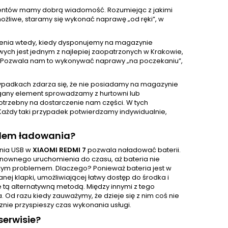
klientów mamy dobrą wiadomość. Rozumiejąc z jakimi
żliwe, staramy się wykonać naprawę „od ręki”, w
enia wtedy, kiedy dysponujemy na magazynie
ch jest jednym z najlepiej zaopatrzonych w Krakowie,
 Pozwala nam to wykonywać naprawy „na poczekaniu”,
ypadkach zdarza się, że nie posiadamy na magazynie
gany element sprowadzamy z hurtowni lub
otrzebny na dostarczenie nam części. W tych
Każdy taki przypadek potwierdzamy indywidualnie,
zdem ładowania?
ania USB w
XIAOMI REDMI 7
pozwala naładować baterii.
ponownego uruchomienia do czasu, aż bateria nie
użym problemem. Dlaczego? Ponieważ bateria jest w
j klapki, umożliwiającej łatwy dostęp do środka i
e tą alternatywną metodą. Między innymi z tego
d razu kiedy zauważymy, że dzieje się z nim coś nie
znie przyspieszy czas wykonania usługi.
erwisie?