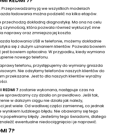
MI REDMI 7?
. Przeprowadzamy ją we wszystkich modelach
azda ładowania można podzielić na kilka etapów.
e przechodzą dokładną diagnostykę. Ma ona na celu
ą czynnością, która pozwala również wykluczyć inne
 naprawy oraz zmniejsza jej koszta.
iazda ładowania USB w telefonie, możemy dokładnie
 spotyka się z dużym uznaniem klientów. Pozwala bowiem
ć jest bowiem opłacalna. W przypadku, kiedy wymiana
upienie nowego telefonu.
 naprawy telefonu, przystępujemy do wymiany gniazda
isowym. Nie odsyłamy telefonów naszych klientów do
m przekazane. Jest to dla naszych klientów wyraźny
ści.
I REDMI 7
zostanie wykonana, następuje czas na
e sprawdzamy czy działa on prawidłowo. Jeśli tak,
nie w dalszym ciągu nie działa jak należy,
 jest wiele. Od wadliwej części zamiennej, co jednak
e wynikiem ludzkiego błędu. Nie obawiamy się tego
sami popełniamy błędy. Jesteśmy tego świadomi, dlatego
naleźć ewentualne niedociągnięcia i je naprawić.
MI 7?