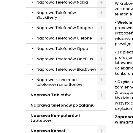
Naprawa Telefonów Nokia
W Krakow
zastanaw
Naprawa Telefonów
telefonie
BlackBerry
•
Wielole
Naprawa Telefonów Doogee
pracowni
urządzeń 
Naprawa Telefonów Ulefone
własnych 
przystęp
Naprawa Telefonów Oppo
•
Zaplecz
profesjo
Naprawa Telefonów OnePlus
lutowani
uciekania
Naprawa Telefonów Blackview
konkurenc
Naprawa - inne marki
•
Części
telefonów i smartfonów
zamienny
Znacząco 
Naprawa Tabletów
My dział
wszystkic
Naprawa telefonów po zalaniu
częściam
Naprawa Komputerów i
Zaprasz
Laptopów
w smart
Naprawa Konsol