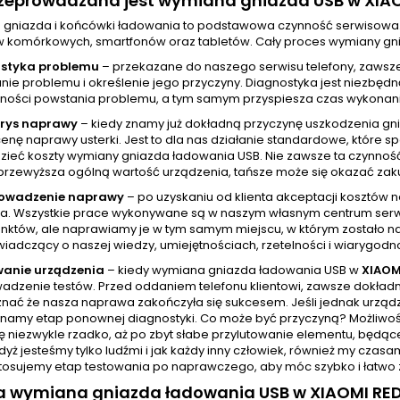
zeprowadzana jest wymiana gniazda USB w XIAO
gniazda i końcówki ładowania to podstawowa czynność serwisowa
w komórkowych, smartfonów oraz tabletów. Cały proces wymiany gni
styka problemu
– przekazane do naszego serwisu telefony, zawsz
ie problemu i określenie jego przyczyny. Diagnostyka jest niezbędn
ności powstania problemu, a tym samym przyspiesza czas wykonania
orys naprawy
– kiedy znamy już dokładną przyczynę uszkodzenia gn
cenę naprawy usterki. Jest to dla nas działanie standardowe, które
zieć koszty wymiany gniazda ładowania USB. Nie zawsze ta czynnoś
przewyższa ogólną wartość urządzenia, tańsze może się okazać zak
rowadzenie naprawy
– po uzyskaniu od klienta akceptacji kosztów
a. Wszystkie prace wykonywane są w naszym własnym centrum serw
unktów, ale naprawiamy je w tym samym miejscu, w którym zostało na
wiadczący o naszej wiedzy, umiejętnościach, rzetelności i wiarygodno
wanie urządzenia
– kiedy wymiana gniazda ładowania USB w
XIAOM
adzenie testów. Przed oddaniem telefonu klientowi, zawsze dokładni
nać że nasza naprawa zakończyła się sukcesem. Jeśli jednak urządze
namy etap ponownej diagnostyki. Co może być przyczyną? Możliwości
ę niezwykle rzadko, aż po zbyt słabe przylutowanie elementu, będąc
yż jesteśmy tylko ludźmi i jak każdy inny człowiek, również my cza
tosujemy etap testowania po naprawczego, aby móc szybko i łatwo z
wa wymiana gniazda ładowania USB w XIAOMI RED