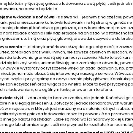
wnej lub taśmy łączącej gniazdo ładowania z ową płytą. Jeśli jedna
adowania, na pewno będzie to:
ejętne wkładanie końcówki ładowarki
– jednym z najczęściej pow
arki, jest umieszczanie końcówki ładowarki nie tą stroną w gnieźdz
mocniej docisnąć końcówkę go gniazda, co w konsekwencji może ozna
o narastające drgania i siły napierające na gniazdo, w ostatecznoś
 gniazdem, taśmą oraz płytą główną, prowadzi oczywiście do braku
zyszczenia
– telefony komórkowe służą do tego, aby mieć je zawsz
urtek, torebkach oraz wielu innych, nie zawsze czystych miejscach.
azda ładowania gromadzą się zanieczyszczenia. Może to być kurz, al
zi się ich zbyt wiele, uniemożliwiają one zamknięcie obwodu, powod
u? Zwykle wystarczy oczyszczenie wnęki gniazda ładowania, np. prz
niezbędna może okazać się interwencja naszego serwisu. Wówczas
y na części i przystąpimy do oczyszczania płyty głównej. Konstrukcj
ie zanieczyszczeń oraz wilgoci do wnętra. Może to być przyczyną po
ch z ładowaniem, ale ogólnym funkcjonowaniem telefonu.
działe styki
– zdarza się to bardzo rzadko, ale jednak. Końcówki g
tóre nie ulegają śniedzeniu. Dotyczy to jednak standardowych warunkó
ć w miejscach, w których jest narażony na działanie różnych subst
z mikrostykami gniazda ładowania, może to prowadzić do przerwania 
ub innego nalotu na stykach. Jakie są możliwości naprawy takiej uste
znego lub chemicznego. Jeśli nie przynosi to rezultatu, konieczna