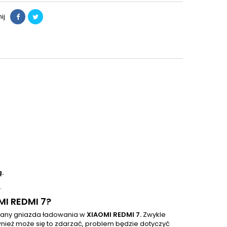
ij
.
.
MI REDMI 7?
iany gniazda ładowania w
XIAOMI REDMI 7.
Zwykle
nież może się to zdarzać, problem będzie dotyczyć