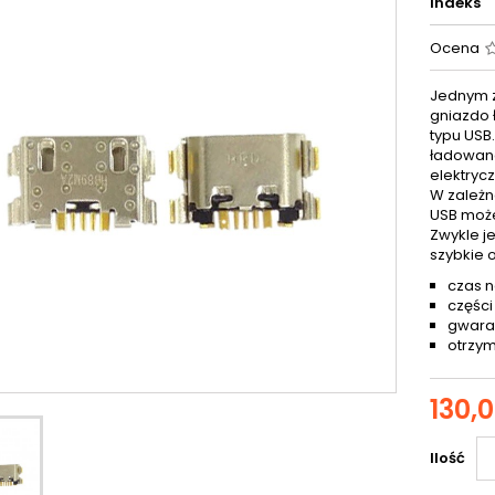
Indeks
Ocena
Jednym z
gniazdo 
typu USB
ładowana
elektryc
W zależn
USB może
Zwykle j
szybkie 
czas n
części
gwaran
otrzym
130,0
Ilość