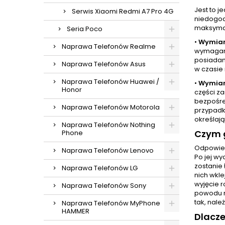
Jest to 
Serwis Xiaomi Redmi A7 Pro 4G
niedogod
maksymal
Seria Poco
•
Wymian
Naprawa Telefonów Realme
wymaganą
posiadam
Naprawa Telefonów Asus
w czasie 
Naprawa Telefonów Huawei /
•
Wymian
Honor
części z
bezpośre
Naprawa Telefonów Motorola
przypadk
określają
Naprawa Telefonów Nothing
Czym g
Phone
Odpowied
Naprawa Telefonów Lenovo
Po jej wy
zostanie
Naprawa Telefonów LG
nich wkl
wyjęcie r
Naprawa Telefonów Sony
powodu n
tak, nale
Naprawa Telefonów MyPhone
HAMMER
Dlacz