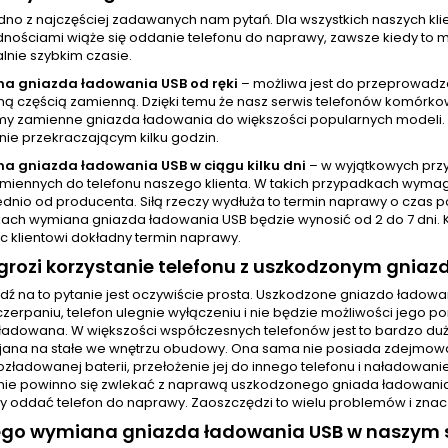
jedno z najczęściej zadawanych nam pytań. Dla wszystkich naszych 
nościami wiąże się oddanie telefonu do naprawy, zawsze kiedy to mo
nie szybkim czasie.
a gniazda ładowania USB od ręki
– możliwa jest do przeprowadz
 częścią zamienną. Dzięki temu że nasz serwis telefonów komórkowy
y zamienne gniazda ładowania do większości popularnych modeli.
nie przekraczającym kilku godzin.
a gniazda ładowania USB w ciągu kilku dni
– w wyjątkowych prz
amiennych do telefonu naszego klienta. W takich przypadkach wyma
dnio od producenta. Siłą rzeczy wydłuża to termin naprawy o czas p
ach wymiana gniazda ładowania USB będzie wynosić od 2 do 7 dni. 
c klientowi dokładny termin naprawy.
rozi korzystanie telefonu z uszkodzonym gnia
ź na to pytanie jest oczywiście prosta. Uszkodzone gniazdo ładow
czerpaniu, telefon ulegnie wyłączeniu i nie będzie możliwości jego 
 ładowana. W większości współczesnych telefonów jest to bardzo d
ejana na stałe we wnętrzu obudowy. Ona sama nie posiada zdejmowane
ozładowanej baterii, przełożenie jej do innego telefonu i naładowani
ie powinno się zwlekać z naprawą uszkodzonego gniada ładowania. O
ży oddać telefon do naprawy. Zaoszczędzi to wielu problemów i znac
ego wymiana gniazda ładowania USB w naszym s