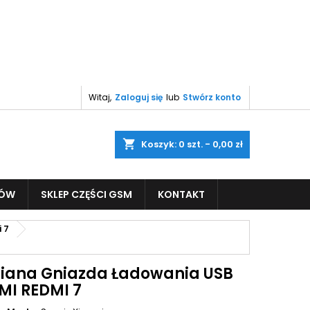
Witaj,
Zaloguj się
lub
Stwórz konto
shopping_cart
Koszyk:
0
szt. - 0,00 zł
PÓW
SKLEP CZĘŚCI GSM
KONTAKT
 7
ana Gniazda Ładowania USB
MI REDMI 7