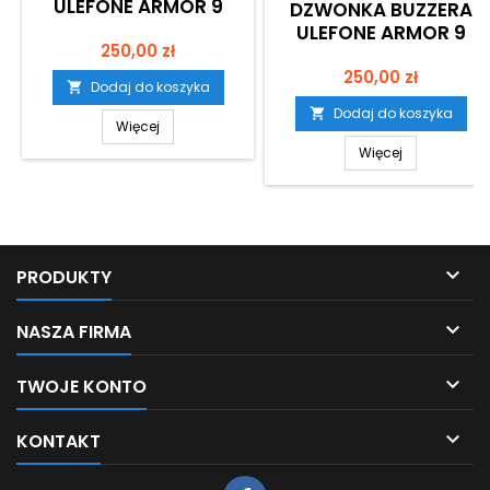
ULEFONE ARMOR 9
DZWONKA BUZZERA
ULEFONE ARMOR 9
Cena
250,00 zł
Cena
250,00 zł
Dodaj do koszyka

Dodaj do koszyka

Więcej
Więcej

PRODUKTY

NASZA FIRMA

TWOJE KONTO

KONTAKT