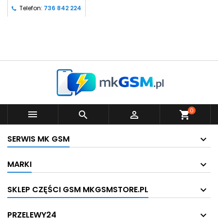
Telefon:
736 842 224
0



shopping_cart
SERWIS MK GSM
MARKI
SKLEP CZĘŚCI GSM MKGSMSTORE.PL
PRZELEWY24