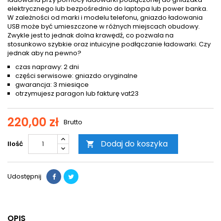
elektrycznego lub bezpośrednio do laptopa lub power banka.
W zależności od marki i modelu telefonu, gniazdo ładowania
USB może być umieszczone w różnych miejscach obudowy.
Zwykle jest to jednak dolna krawędź, co pozwala na
stosunkowo szybkie oraz intuicyjne podłączanie ładowarki. Czy
jednak aby na pewno?
czas naprawy: 2 dni
części serwisowe: gniazdo oryginalne
gwarancja: 3 miesiące
otrzymujesz paragon lub fakturę vat23
220,00 zł
Brutto
Dodaj do koszyka
Ilość

Udostępnij
OPIS